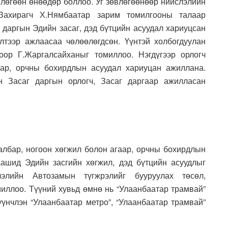
лөгөөн өнөөдөр боллоо. Уг зөвлөгөөнөөр нийслэлийн
Захирагч Х.Нямбаатар зарим томилгооны талаар
 даргын Эдийн засаг, дэд бүтцийн асуудал хариуцсан
лтээр ажлаасаа чөлөөлөгдсөн. Үүнтэй холбогдуулан
оор Г.Жаргалсайханыг томиллоо. Нэгдүгээр орлогч
аар, орчны бохирдлын асуудал хариуцан ажиллана.
н Засаг даргын орлогч, Засаг даргаар ажилласан
лбар, ногоон хөгжил болон агаар, орчны бохирдлын
ашид Эдийн засгийн хөгжил, дэд бүтцийн асуудлыг
элийн Автозамын түгжрэлийг бууруулах төсөл,
миллоо. Түүний хувьд өмнө нь “Улаанбаатар трамвай”
үнчлэн “Улаанбаатар метро”, “Улаанбаатар трамвай”