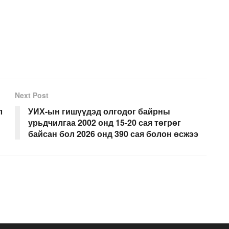
Next Post
л
УИХ-ын гишүүдэд олгодог байрны
урьдчилгаа 2002 онд 15-20 сая төгрөг
байсан бол 2026 онд 390 сая болон өсжээ