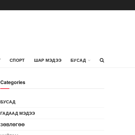
Г
СПОРТ
ШАР МЭДЭЭ
БУСАД
Categories
БУСАД
ГАДААД МЭДЭЭ
ЗӨВЛӨГӨӨ