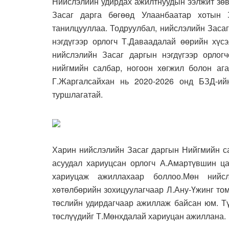
Нийслэлийн удирдах ажилтнуудын ээлжит зөв
Засаг дарга бөгөөд Улаанбаатар хотын 
танилцууллаа. Тодруулбал, нийслэлийн Засаг
нэгдүгээр орлогч Т.Даваадалай өөрийн хүсэ
нийслэлийн Засаг даргын нэгдүгээр орлогч
нийгмийн салбар, ногоон хөгжил болон аг
Г.Жаргалсайхан нь 2020-2026 онд БЗД-ий
туршлагатай.
Харин нийслэлийн Засаг даргын Нийгмийн са
асуудал хариуцсан орлогч А.Амартүвшин ца
хариуцаж ажиллахаар боллоо.Мөн нийсл
хөтөлбөрийн зохицуулагчаар Л.Ану-Үжинг то
төслийн удирдагчаар ажиллаж байсан юм. Тү
төслүүдийг Т.Мөнхдалай хариуцан ажиллана.