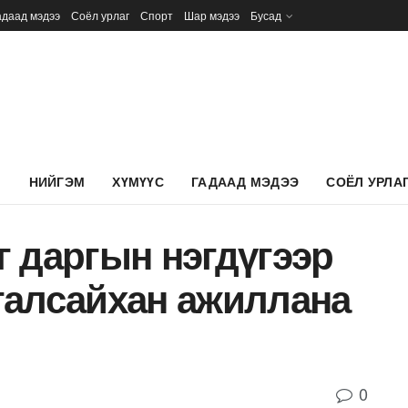
адаад мэдээ
Соёл урлаг
Спорт
Шар мэдээ
Бусад
Л
НИЙГЭМ
ХҮМҮҮС
ГАДААД МЭДЭЭ
СОЁЛ УРЛА
 даргын нэгдүгээр
галсайхан ажиллана
0