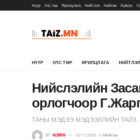
Нүүр
Улс төр
Ярилцлага
Нийтлэл
Нийгэм
Хүмүүс
Г
НҮҮР
УЛС ТӨР
ЯРИЛЦЛАГА
НИЙТЛЭ
Нийслэлийн Засаг
орлогчоор Г.Жар
ТАНЫ МЭДЭЭ МЭДЭЭЛЛИЙН ТАЙЗ
BY
ADMIN
05/11/2026
in
Нийгэм