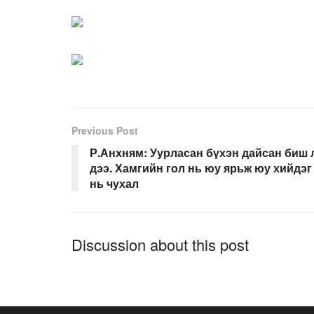
Previous Post
Р.Анхням: Уурласан бүхэн дайсан биш 
дээ. Хамгийн гол нь юу ярьж юу хийдэг
нь чухал
Discussion about this post