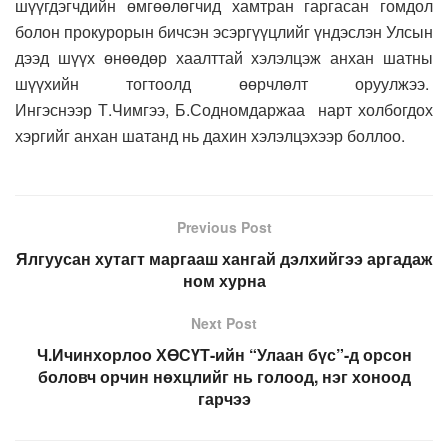
шүүгдэгчдийн өмгөөлөгчид хамтран гаргасан гомдол
болон прокурорын бичсэн эсэргүүцлийг үндэслэн Улсын
дээд шүүх өнөөдөр хаалттай хэлэлцэж анхан шатны
шүүхийн тогтоолд өөрчлөлт оруулжээ.
Ингэснээр Т.Чимгээ, Б.Содномдаржаа нарт холбогдох
хэргийг анхан шатанд нь дахин хэлэлцэхээр боллоо.
Previous Post
Ялгуусан хутагт маргааш хангай дэлхийгээ аргадаж
ном хурна
Next Post
Ч.Ичинхорлоо ХӨСҮТ-ийн “Улаан бүс”-д орсон
боловч орчин нөхцлийг нь голоод, нэг хоноод
гарчээ