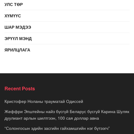
УЛС ТӨР
ХҮМҮҮС
ШАР МЭДЭЭ
ЭРҮҮЛ МЭНД
ЯРИЛЦЛАГА
Recent Posts
Кристофер Ноланы трауматай Одиссей
Жеффри Эпштейны найз бүсгүй Беларус бүсгүй Карина Шуляк
дуулиант арлын шилтгээн, 100 сая доллар авна
“Солонгосын эдийн засгийн гайхамшгийн нэг бүтээгч”