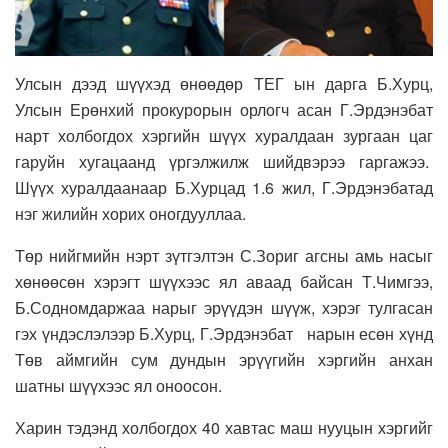
Улсын дээд шүүхэд өнөөдөр ТЕГ ын дарга Б.Хурц,
Улсын Ерөнхий прокурорын орлогч асан Г.Эрдэнэбат
нарт холбогдох хэргийн шүүх хуралдаан зургаан цаг
гаруйн хугацаанд үргэлжилж шийдвэрээ гаргажээ.
Шүүх хуралдаанаар Б.Хурцад 1.6 жил, Г.Эрдэнэбатад
нэг жилийн хорих оногдууллаа.
Төр нийгмийн нэрт зүтгэлтэн С.Зориг агсны амь насыг
хөнөөсөн хэрэгт шүүхээс ял аваад байсан Т.Чимгээ,
Б.Содномдаржаа нарыг эрүүдэн шүүж, хэрэг тулгасан
гэх үндэслэлээр Б.Хурц, Г.Эрдэнэбат нарын есөн хүнд
Төв аймгийн сум дундын эрүүгийн хэргийн анхан
шатны шүүхээс ял оноосон.
Харин тэдэнд холбогдох 40 хавтас маш нууцын хэргийг