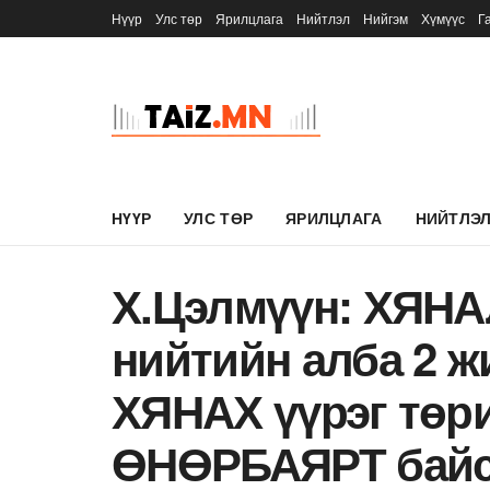
Нүүр
Улс төр
Ярилцлага
Нийтлэл
Нийгэм
Хүмүүс
Г
НҮҮР
УЛС ТӨР
ЯРИЛЦЛАГА
НИЙТЛЭ
Х.Цэлмүүн: ХЯН
нийтийн алба 2 ж
ХЯНАХ үүрэг төр
ӨНӨРБАЯРТ байса