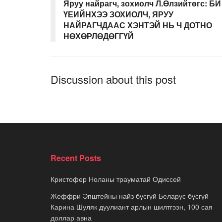
Яруу найрагч, зохиолч Л.Өлзийтөгс: БИ
ҮЕИЙНХЭЭ ЗОХИОЛЧ, ЯРУУ
НАЙРАГЧДААС ХЭНТЭЙ НЬ Ч ДОТНО
НӨХӨРЛӨДӨГГҮЙ
Discussion about this post
Recent Posts
Кристофер Ноланы трауматай Одиссей
Жеффри Эпштейны найз бүсгүй Беларус бүсгүй
Карина Шуляк дуулиант арлын шилтгээн, 100 сая
доллар авна