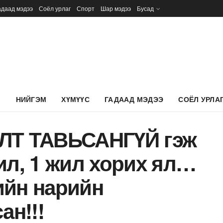
адаад мэдээ
Соёл урлаг
Спорт
Шар мэдээ
Бусад
Л
НИЙГЭМ
ХҮМҮҮС
ГАДААД МЭДЭЭ
СОЁЛ УРЛА
АЛТ ТАВЬСАНГҮЙ гэж
ил, 1 жил хорих ял…
ийн нарийн
н!!!