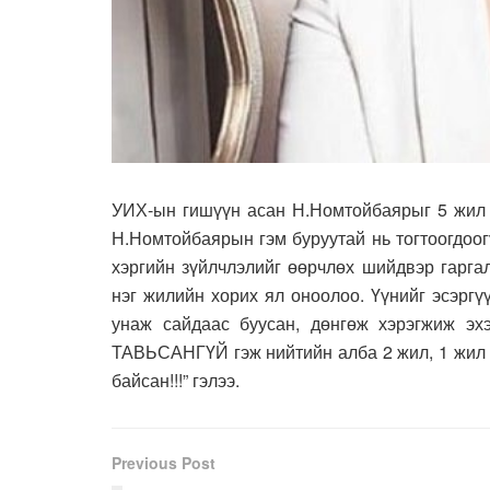
УИХ-ын гишүүн асан Н.Номтойбаярыг 5 жил 
Н.Номтойбаярын гэм буруутай нь тогтоогдоог
хэргийн зүйлчлэлийг өөрчлөх шийдвэр гарга
нэг жилийн хорих ял оноолоо. Үүнийг эсэргү
унаж сайдаас буусан, дөнгөж хэрэгжиж эх
ТАВЬСАНГҮЙ гэж нийтийн алба 2 жил, 1 жи
байсан!!!” гэлээ.
Previous Post