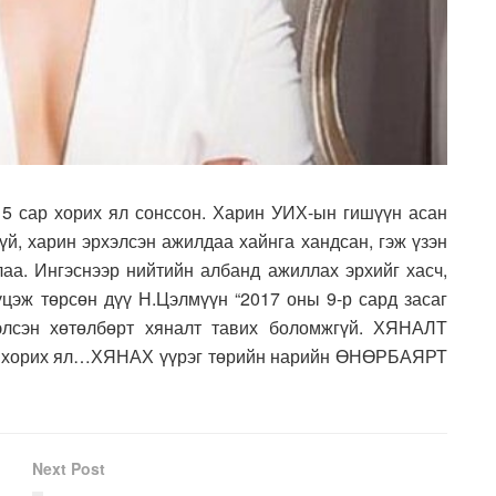
5 сар хорих ял сонссон. Харин УИХ-ын гишүүн асан
үй, харин эрхэлсэн ажилдаа хайнга хандсан, гэж үзэн
лаа. Ингэснээр нийтийн албанд ажиллах эрхийг хасч,
үцэж төрсөн дүү Н.Цэлмүүн “2017 оны 9-р сард засаг
элсэн хөтөлбөрт хяналт тавих боломжгүй. ХЯНАЛТ
л хорих ял…ХЯНАХ үүрэг төрийн нарийн ӨНӨРБАЯРТ
Next Post