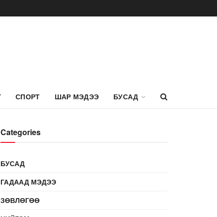
Г
СПОРТ
ШАР МЭДЭЭ
БУСАД
Categories
БУСАД
ГАДААД МЭДЭЭ
ЗӨВЛӨГӨӨ