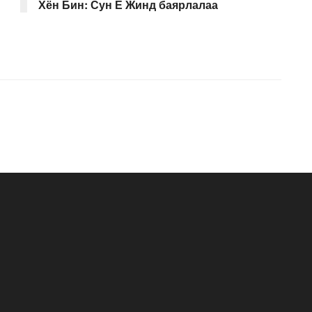
Хён Бин: Сун Е Жинд баярлалаа