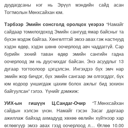
дуудагдсаны нэг нь Эрүүл мэндийн сайд асан
Тогтмолын Мөнхсайхан юм.
Тэрбээр Эмийн сонсголд оролцох үеэрээ
“Намайг
сайдаар томилогдоход Эмийн сангууд ямар байсныг та
бүхэн мэдэж байгаа. Хөнгөлттэй эмээ авах гэж настнууд
хэдэн өдөр, хэдэн шөнө оочерлоод авч чаддаггүй. Сар
бүрийн эхний таван өдөр эмийн сангийн гадна
оочерлоод эм нь дуусчихдаг байсан. Энэ асуудлыг 13
дугаар тогтоолоор цэгцэлсэн. Ингэхдээ бүх эмч нар
эмийн жор бичдэг, бүх эмийн сангаар эм олгогддог, бүх
юм кодоор уншигдаж цахим болох ажлыг бид зохион
байгуулсан” гэлээ. Үүнийг дэмжиж:
УИХ-ын гишүүн Ц.Сандаг-Очир
“Т.Мөнхсайхан
сайдын хэлсэн үнэн. Намайг гэсэн Засаг даргаар
ажиллаж байхад ахмадууд хөхөө өвлийн хүйтнээр хар
өглөөгүүр эмээ авах гээд оочерлоод л… Өглөө 10.00