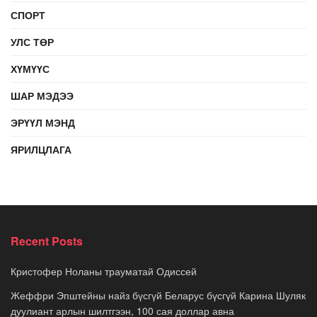
СПОРТ
УЛС ТӨР
ХҮМҮҮС
ШАР МЭДЭЭ
ЭРҮҮЛ МЭНД
ЯРИЛЦЛАГА
Recent Posts
Кристофер Ноланы трауматай Одиссей
Жеффри Эпштейны найз бүсгүй Беларус бүсгүй Карина Шуляк
дуулиант арлын шилтгээн, 100 сая доллар авна