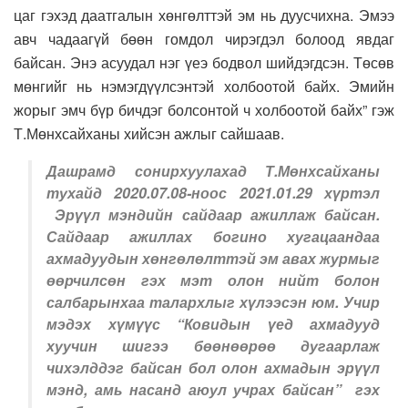
цаг гэхэд даатгалын хөнгөлттэй эм нь дуусчихна. Эмээ
авч чадаагүй бөөн гомдол чирэгдэл болоод явдаг
байсан. Энэ асуудал нэг үеэ бодвол шийдэгдсэн. Төсөв
мөнгийг нь нэмэгдүүлсэнтэй холбоотой байх. Эмийн
жорыг эмч бүр бичдэг болсонтой ч холбоотой байх” гэж
Т.Мөнхсайханы хийсэн ажлыг сайшаав.
Дашрамд сонирхуулахад Т.Мөнхсайханы
тухайд 2020.07.08-ноос 2021.01.29 хүртэл
Эрүүл мэндийн сайдаар ажиллаж байсан.
Сайдаар ажиллах богино хугацаандаа
ахмадуудын хөнгөлөлттэй эм авах журмыг
өөрчилсөн гэх мэт олон нийт болон
салбарынхаа талархлыг хүлээсэн юм. Учир
мэдэх хүмүүс “Ковидын үед ахмадууд
хуучин шигээ бөөнөөрөө дугаарлаж
чихэлддэг байсан бол олон ахмадын эрүүл
мэнд, амь насанд аюул учрах байсан” гэх