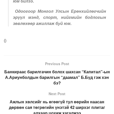
юм билээ.
Одоогоор Монгол Улсын Ерөнхийлөгчийн
эрүүл мэнд, спорт, нийгмийн бодлогын
зөвлөхөөр ажиллаж буй юм.
(
)
Previous Post
Банкираас барилгачин болох шахсан “Капитал”-ын
А.Ариунболдын барилгын “даамал” Б.Бүд гэж хэн
бэ?
Next Post
Ажлын хөлсийг нь өгөөгүй тул өөрийн наасан
дөрвөн сая төгрөгийн үнэтэй 42 ширхэг плитаг
алхаар цохиж хагалжээ