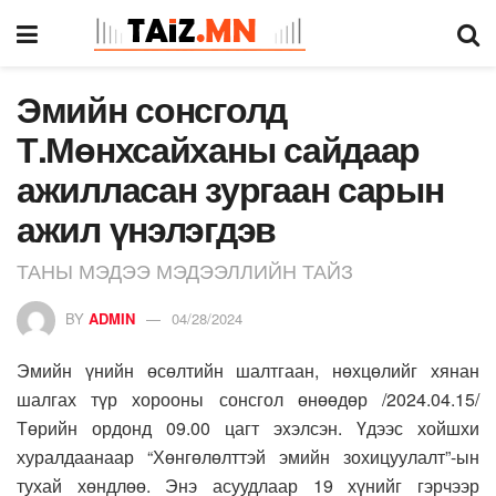
Эмийн сонсголд
Т.Мөнхсайханы сайдаар
ажилласан зургаан сарын
ажил үнэлэгдэв
ТАНЫ МЭДЭЭ МЭДЭЭЛЛИЙН ТАЙЗ
BY
ADMIN
04/28/2024
Эмийн үнийн өсөлтийн шалтгаан, нөхцөлийг хянан
шалгах түр хорооны сонсгол өнөөдөр /2024.04.15/
Төрийн ордонд 09.00 цагт эxэлсэн. Үдээс хойшхи
хуралдаанаар “Хөнгөлөлттэй эмийн зохицуулалт”-ын
тухай хөндлөө. Энэ асуудлаар 19 хүнийг гэрчээр