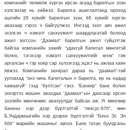
компанийг төлөөлж хүргэн ирсэн агаад барилгын эзэн
хэлсэнээр нь хийжээ. Барилга ашиглалтанд ороход
ашгийн 25 хувийг барилгын эзэн, 65 хувийг хүргэн
авахаар гэрээ ч байгуулжээ. Ингээд зээл авч ажил
эхэлсэн ч нэмэлт санхүүжилт шаардлагатай болоод
ажил зогссон. “Даамал” барилгын ажил гүйцэтгэж
байгаа компанийн эзнийг “удахгүй Капитал мөнгөтэй
болно, тэгэхээр нэмэлт санхүүжилтийг өгнө” гэж
аргалсан ч тэр хоёр сар хүлээгээд эцэст нь ажлаа хаян
явжээ. Компанийн захирал дараа нь “даамал”-тай
уулзахад “энэ чинь Капиталын л барилга, ер нь надад
хамаагүй” гээд “бултсан” гэнэ. “Банкир” банк болон
эхнэртээ машин авахдаа “даамал”-ын дансаар орсон
зээлийн мөнгөнөөс авахуулдаг байсан аж. Уг мөнгөөр
банкны нэр дээр бүртгэлтэй “лексус-570”, мөн
Б.Ундармаагийн нэр дээрхи бүртгэлтэй “Бенз Эс Эл
500” маркийн машиныг авчээ. Банк татан буугдсаны