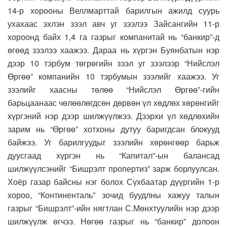
14-р хорооны Веллмарттай барилгын ажилд суурь
ухахаас эхлэн зээл авч уг зээлээ Зайсангийн 11-р
хороонд байх 1,4 га газрыг компанитай нь “банкир”-д
өгөөд зээлээ хаажээ. Дараа нь хүргэн Буянбатын нэр
дээр 10 тэрбум төгрөгийн зээл уг зээлээр “Нийслэл
Өргөө” компанийн 10 тэрбумын зээлийг хаажээ. Уг
зээлийг хаасны төлөө “Нийслэл Өргөө”-гийн
барьцаанаас чөлөөлөгдсөн дөрвөн үл хөдлөх хөрөнгийг
хүргэний нэр дээр шилжүүлжээ. Дээрхи үл хөдлөхийн
зарим нь “Өргөө” хотхоны дутуу баригдсан блокууд
байжээ. Уг барилгуудыг зээлийн хөрөнгөөр барьж
дуусгаад хүргэн нь “Капитал”-ын балансад
шилжүүлсэнийг “Бишрэлт пропертиз” зарж борлуулсан.
Хоёр газар байсны нэг болох Сүхбаатар дүүргийн 1-р
хороо, “Континенталь” зочид буудлны хажуу талын
газрыг “Бишрэлт”-ийн нягтлан С.Мөнхтуулийн нэр дээр
шилжүүлж өгчээ. Нөгөө газрыг нь “банкир” долоон