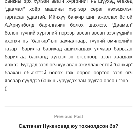
банкны эрх хүлээн авагч хүргэнийг нь шүүхэд өгөхөд
“даамал” хоёр машины хэргээр сөрөг нэхэмжлэл
гаргасан удаатай. Ийнхүү банкир шиг ажиллах ёстой
А.Ариунболд барилгачин болох шахжээ. “Даамал”
болон түүний хүргэний нэрээр авсан авсан зээлүүдийн
ихэнхи нь “банкир”-ын захиалгаар, түүний өмчлөлийн
газарт барилга барихад ашиглагдаж улмаар барьсан
барилгаа банканд хүлээлгэн өгсөнөөр зээл хаагдаж
иржээ. Бусдад зээл өгч хүү аван ажиллах ёстой “банкир”
баахан обьекттэй болох гэж өөрөө өөртөө зээл өгч
явсаар сүүлдээ банк нь уруудах зам руугаа орсон гэнэ.
(
)
Previous Post
Салтанат Нукеновад юу тохиолдсон бэ?