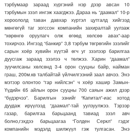
тэрбумаар зараад хүргэний нэр дээр авсан 10
тэрбумын зээл ингэж хаагджээ. Дараа нь “даамал” 10-р
хороололд таван давхар хүртэл цутгалд хийгээд
мөнгөгүй таг зогссон компанийн захиралтай уулзаж
“хөрөнгө оруулагч олж өгөөд хөлсөө авах”-аар
тохирчээ. Ингээд “банкир” 3,8 тэрбум төгрөгийн зээлийг
сарын хоёр хувийн хүүтэй өгч уг зээлээр барилгаа
дуусгаж зараад зээлээ ч төлжээ. Харин “даамал”
зуучилсаны хөлсөнд 3-4 орон сууцны байр, найман
граш, 200м.кв талбайтай үйлчилгээний заал авчээ. Энэ
мэтээр олонтоо “гар нийлсэн” ч хоёр хашир Замын-
Үүдийн 65 айлын орон сууцны 700 саяын ажил дээр
“бүдэрчээ”. Барилгын эзнийг “Капитал”-иас хотод
дуудаж ирүүлээд “даамал”-тай уулзуулжээ. Тэрээр
газар, барилгаа барьцаанд тавиад зээл авч
болно,гэхдээ барьцаагаа “Голден Серкл” гэдэг
компанийн мэдэлд шилжүүл гэж тулгасан. Энэ