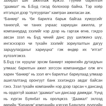
захирал шиг ажиллаж иржээ. Түүний барилгын
“даамал” нь Б.Бүд гэхэд болохоор байна. Тэр хоёр
итгэлцэл дээр “тулгуурлан” хамтран ажиласан аж.
“Банкир” нь “би барилга барьж байгаа хүмүүсийг
танихгүй, чи таних учраас хариуцан ажилла, уг
компаниудад зээлийг нэр дээр нь гаргаж өгнө, гэхдээ
авсан зээл нь Бүд чиний данс руу шилжинэ шүү,
ингэснээрээ чи тухайн зээлийг зориулалтын дагуу
зарцуулагдахыг хариуцна” гэж өндөр их “итгэл”
хүлээлгэжээ.
Б.Бүд гэх нууцлаг эрхэм банкирт хөрөнгийн дутагдлын
улмаас барилгын ажил зогссон компаниудыг олж өгч
харин “банкир” нь зээл өгч барилгыг бариулаад улмаар
ашиглалтанд оронгуут банк зээлэндээ авдаг байсан
гэнэ. Зээл тухайн компанийн нэр дээр гарсан ч дансанд
нь ордоггүй заавал “даамал”-ын дансаар дамждаг. Үүнд
нь хүргэн Буянбат нь оролцжээ. “Даамал” эхлээд
өөрийн “Каракум” компанийн нэрээр Баянзүрх дүүргийн