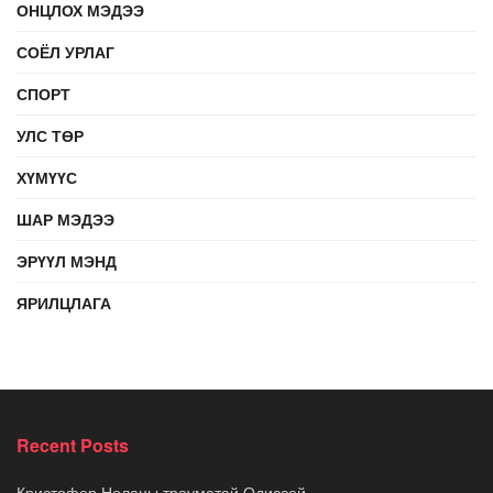
ОНЦЛОХ МЭДЭЭ
СОЁЛ УРЛАГ
СПОРТ
УЛС ТӨР
ХҮМҮҮС
ШАР МЭДЭЭ
ЭРҮҮЛ МЭНД
ЯРИЛЦЛАГА
Recent Posts
Кристофер Ноланы трауматай Одиссей