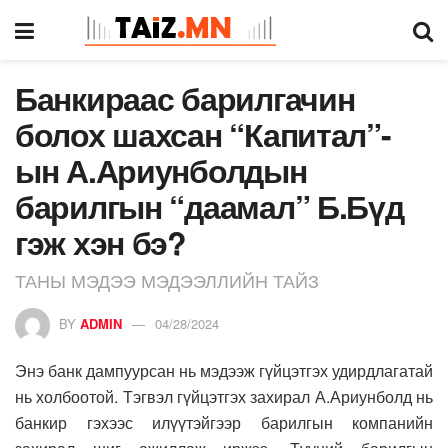
Банкираас барилгачин
болох шахсан “Капитал”-
ын А.Ариунболдын
барилгын “даамал” Б.Бүд
гэж хэн бэ?
ТАНЫ МЭДЭЭ МЭДЭЭЛЛИЙН ТАЙЗ
BY
ADMIN
04/28/2024
Энэ банк дампуурсан нь мэдээж гүйцэтгэх удирдлагатай
нь холбоотой. Тэгвэл гүйцэтгэх захирал А.Ариунболд нь
банкир гэхээс илүүтэйгээр барилгын компанийн