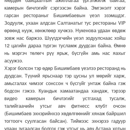
Мөрдөн байцаалтын ажиллагаа үргэлжилж байгаа,
камерын бичлэгийг сэргээсэн байна. Эмгэнэлт хэрэг
гарсан рестораныг Бишимбаевын үеэл эзэмшдэг.
Зодуулж, ухаан алдсан Салтанатыг тус рестораны VIP
өрөөнд нууж, хөнжлөөр хучжээ. Нукенова удаан өвдөж
зовж нас баржээ. Шүүгдэгчийн үеэл зодуулснаас хойш
12 цагийн дараа түргэн тусламж дуудсан байна. Өмнө
нь мэргэч төлөгч рүү ярьж, бүсгүйн амь нас яахыг
асуужээ.
Хэрэг болсон тэр өдөр Бишимбаев үеэлээ ресторанд нь
дуудсан. Түүний ярьснаар тэр цусны ул мөрийг харж,
амьсгалах чимээг сонссон ч бүсгүйг унтаж байна гэж
бодсон гэжээ. Куандык хамаатандаа хандаж, тэрээр
видео камерын бичлэгийг устгахад тусалж,
талийгаачийн утсыг авч фитнесс клубт очсон
(Бишимбаев эхнэрийнхээ хөдөлгөөнийг хянаж байршил
тогтоогч суулгасан байсан). Тиймээс эхнэрээ гадуур
удаан зугаалсан болгох гэж утсыг нь авч Астана хотын