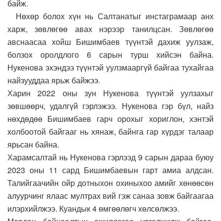
байж.
Нөхөр болох хүн нь Салтанатыг инстаграмаар анх
харж, зөвлөгөө авах нэрээр танилцсан. Зөвлөгөө
авснаасаа хойш Бишимбаев түүнтэй дахиж уулзаж,
болзох оролдлого 6 сарын турш хийсэн байна.
Нукенова эхэндээ түүнтэй уулзмааргүй байгаа тухайгаа
найзууддаа ярьж байжээ.
Харин 2022 оны зун Нукенова түүнтэй уулзахыг
зөвшөөрч, удалгүй гэрлэжээ. Нукенова гэр бүл, найз
нөхдөдөө Бишимбаев гарч орохыг хориглон, хэнтэй
холбоотой байгааг нь хянаж, байнга гар хүрдэг талаар
ярьсан байна.
Харамсалтай нь Нукенова гэрлээд 9 сарын дараа буюу
2023 оны 11 сард Бишимбаевын гарт амиа алдсан.
Талийгаачийн ойр дотныхон охиныхоо амийг хөнөөсөн
алуурчинг ялаас мултрах вий гэж санаа зовж байгаагаа
илэрхийлжээ. Куандык 4 өмгөөлөгч хөлсөлжээ.