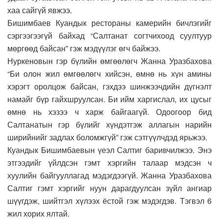
хаа сайгүй явжээ.
Бишимбаев Куандык рестораны камерийн бичлэгийг
сэргээгээгүй байхад “Салтанат согтчихоод суултуур
мөргөөд байсан” гэж мэдүүлэг өгч байжээ.
Нуркеновын гэр бүлийн өмгөөлөгч Жанна Уразбахова
“Би олон жил өмгөөлөгч хийсэн, өмнө нь хүн амины
хэрэгт оролцож байсан, гэхдээ шинжээчдийн дүгнэлт
намайг бүр гайхшруулсан. Би ийм харгислал, их цусыг
өмнө нь хэзээ ч харж байгаагүй. Одоогоор бид
Салтанатын гэр бүлийг хүндэтгэж аллагын нарийн
ширийнийг задлах боломжгүй” гэж сэтгүүлчдэд ярьжээ.
Куандык Бишимбаевын үеэл Салтиг баривчилжээ. Энэ
этгээдийг үйлдсэн гэмт хэргийн талаар мэдсэн ч
хуулийн байгууллагад мэдэгдээгүй. Жанна Уразбахова
Салтиг гэмт хэргийг нуун дарагдуулсан зүйл ангиар
шүүгдэж, шийтгэл хүлээх ёстой гэж мэдэгдэв. Тэгвэл 6
жил хорих ялтай.