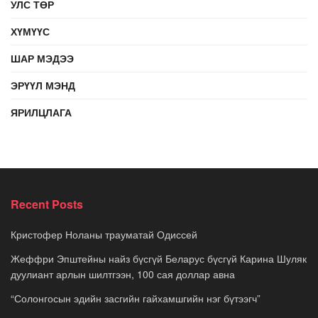
УЛС ТӨР
ХҮМҮҮС
ШАР МЭДЭЭ
ЭРҮҮЛ МЭНД
ЯРИЛЦЛАГА
Recent Posts
Кристофер Ноланы трауматай Одиссей
Жеффри Эпштейны найз бүсгүй Беларус бүсгүй Карина Шуляк
дуулиант арлын шилтгээн, 100 сая доллар авна
“Солонгосын эдийн засгийн гайхамшгийн нэг бүтээгч”