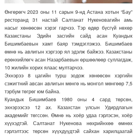
Өнгөрөгч 2023 оны 11 сарын 9-нд Астана хотын “Бау”
ресторанд 31 настай Салтанат Нукеновагийн амь
насыг хөнөөсөн хэрэг гарчээ. Тэр өдөр бүсгүй нөхөр
Казакстаны Эдийн засгийн сайд асан Куандык
Бишимбаевын хамт баяр тэмдэглэжээ. Бишимбаев
өмнө нь авлигын хэргээр ял эдэлж байжээ. Казакстаны
ерөнхийлөгч асан Назарбаевын өршөөлөөр суллагдаж,
10 жилийн хорих ялаас мултарчээ.
Эхнэрээ 8 цагийн турш зодож хөнөөсөн хэргийн
сэжигтний авсан авлигын мөнгө нь монгол мөнгөөр 7,5
тэрбум төгрөг юм байна.
Куандык Бишимбаев 1980 оны 4 сард төрсөн,
эхнэрээсээ 12 ах. Казахстан улсын Удирдлагын
академийг төгссөн. Өмнө нь хоёр удаа гэрлэсэн, хоёр
хүүхэдтэй. Салтанат Нукенова нөхрийнхөө өмнөх
гэрлэлтээс төрсөн хүүхдүүдтэй сайхан харилцаатай