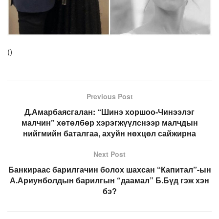
(
)
Previous Post
Д.Амарбаясгалан: “Шинэ хоршоо-Чинээлэг
малчин” хөтөлбөр хэрэгжүүлснээр малчдын
нийгмийн баталгаа, ахуйн нөхцөл сайжирна
Next Post
Банкираас барилгачин болох шахсан “Капитал”-ын
А.Ариунболдын барилгын “даамал” Б.Бүд гэж хэн
бэ?