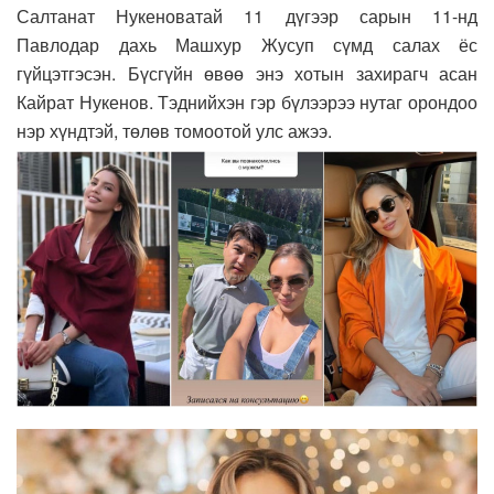
Салтанат Нукеноватай 11 дүгээр сарын 11-нд
Павлодар дахь Машхур Жусуп сүмд салах ёс
гүйцэтгэсэн. Бүсгүйн өвөө энэ хотын захирагч асан
Кайрат Нукенов. Тэднийхэн гэр бүлээрээ нутаг орондоо
нэр хүндтэй, төлөв томоотой улс ажээ.