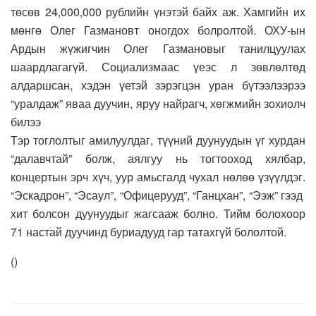
төсөв 24,000,000 рублийн үнэтэй байх аж. Хамгийн их
мөнгө Олег Газмановт оногдох болролтой. ОХУ-ын
Ардын жүжигчин Олег Газмановыг танилцуулах
шаардлагагүй. Социализмаас үеэс л зөвлөлтөд
алдаршсан, хэдэн үетэй зэрэгцэн уран бүтээлээрээ
“уралдаж” яваа дуучин, яруу найрагч, хөгжмийн зохиолч
билээ
Тэр тоглолтыг амилуулдаг, түүний дуунуудын үг хурдан
“далавчтай” болж, аялгуу нь тогтооход хялбар,
концертын эрч хүч, уур амьсгалд чухал нөлөө үзүүлдэг.
“Эскадрон”, “Эсаул”, “Офицерууд”, “Ганцхан”, “Ээж” гээд
хит болсон дуунуудыг жагсааж болно. Тийм болохоор
71 настай дуучинд буриадууд гар татахгүй бололтой.
(
)