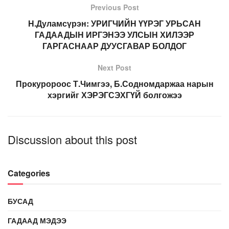
Previous Post
Н.Дуламсүрэн: УРИГЧИЙН ҮҮРЭГ УРЬСАН
ГАДААДЫН ИРГЭНЭЭ УЛСЫН ХИЛЭЭР
ГАРГАСНААР ДУУСГАВАР БОЛДОГ
Next Post
Прокуророос Т.Чимгээ, Б.Содномдаржаа нарын
хэргийг ХЭРЭГСЭХГҮЙ болгожээ
Discussion about this post
Categories
БУСАД
ГАДААД МЭДЭЭ