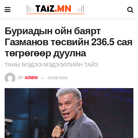
Буриадын ойн баярт
Газманов төсвийн 236.5 сая
төгрөгөөр дуулна
ТАНЫ МЭДЭЭ МЭДЭЭЛЛИЙН ТАЙЗ
BY
ADMIN
04/28/2024