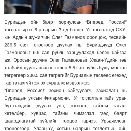
Буриадын ойн баярт зориулсан “Вперед, Россия!”
тоглолт ирэх 6-р сарын 3-нд болно. Уг тоглолтод ОХУ-
ын Ардын жүжигчин Олег Газманов оролцож, төсвийн
236.5 сая төгрөгөөр дуулах нь. Буриадчууд Олег
Газмановыг 5.5 сая рубль зарцуулахад бэлэн байгаа
аж. Оросын дуучин Олег Газмановыг Улаан-Үдийн төв
талбайд дуулсаных нь төлөө 5.5 сая рубль буюу монгол
төгрөгөөр 236.5 сая төгрөгийг Буриадын төсвөөс өгөхөд
гар татахгүй гэж эх сурвалж мэдээлжээ.
“Вперед, Россия!” зохион байгуулагч, захиалагч нь
Буриадын улсын Филармони. Уг тоглолтын тайз, уран
бүтээлчдийн дуулах үнэ, тоглолт, тайзны засал,
хөтөлбөр, хувцас, тайзны чимэглэл гээд баярт
шаардлагатай зүйлийн тооцоо гарчээ. Урьдчилсан
тооцоогоор, Улаан-Үд хотын баярын тоглолтын ойн