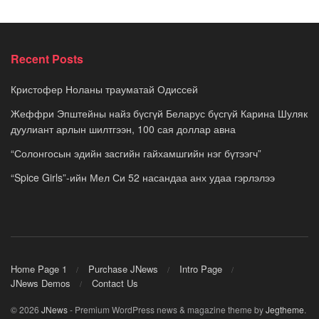
Recent Posts
Кристофер Ноланы трауматай Одиссей
Жеффри Эпштейны найз бүсгүй Беларус бүсгүй Карина Шуляк
дуулиант арлын шилтгээн, 100 сая доллар авна
“Солонгосын эдийн засгийн гайхамшгийн нэг бүтээгч”
“Spice Girls”-ийн Мел Си 52 насандаа анх удаа гэрлэлээ
Home Page 1
Purchase JNews
Intro Page
JNews Demos
Contact Us
© 2026
JNews
- Premium WordPress news & magazine theme by
Jegtheme
.