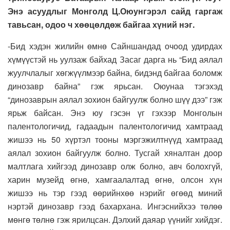
Энэ асуудлыг Монголд Ц.Оюунгэрэл сайд гаргаж
тавьсан, одоо ч хөөцөлдөж байгаа хүний нэг.
-Бид хэдэн жилийн өмнө Сайншандад очоод удирдах
хүмүүстэй нь уулзаж байхад Засаг дарга нь “Бид аялал
жуулчлалыг хөгжүүлмээр байна, бидэнд байгаа боломж
динозавр байна” гэж ярьсан. Оюунаа тэгэхэд
“динозаврын аялал зохион байгуулж болно шүү дээ” гэж
ярьж байсан. Энэ юу гэсэн үг гэхээр Монголын
палентологичид, гадаадын палентологичид хамтраад
жишээ нь 50 хүртэл тооны мэргэжилтнүүд хамтраад
аялал зохион байгуулж болно. Тусгай хяналтан доор
малтлага хийгээд динозавр олж болно, авч болохгүй,
харин музейд өгнө, хамгаалалтад өгнө, олсон хүн
жишээ нь тэр гээд өөрийнхөө нэрийг өгөөд миний
нэртэй динозавр гээд бахархана. Ингэснийхээ төлөө
мөнгө төлнө гэж ярилцсан. Дэлхий даяар үүнийг хийдэг.