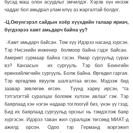
бусад маш олон асуудлыг эмчилдэг. Хэрэв хүн инээж
чаддаг бол амьдрал улам илүү аз жаргалтай болдог.
-Ц.Оюунгэрэл сайдын хоёр хүүхдийн талаар яриач,
бүгдээрээ хамт амьдарч байна уу?
-Хамт амьдарч байсан. Том хүү Идэрээ насанд хүрсэн.
Тэр Нисэхийн инженер болмоор байна гэдэг байсан.
Америкт сурмаар байна гэсэн. Ямар сургуульд сурах
вэ? Канзасын их сургууль. Тэр бол Боингийн
ерөнхийлөгчийн сургууль. Болж байна. Өргөдөл гаргая.
Тэр өргөдлөө явуулж шалгалтаа өгсөн. Мэдээж бид
заавар зөвлөгөө өгсөн. Түүнд хариу ирсэн, “та
тэтгэлэгтэй суралцах боломж хүлээн авлаа” гэж. Тэр
баярлаад хэн нэгэн надаар тоглоогүй биз, үнэн үү гээд.
Бид их баярлаад сургуульд орсныг нь тэмдэглэж баяр
хүргэсэн. Идэрээ таван жил суралцаж төгсөөд МИАТ-д
ажилд орсон. Одоо тэр Германд мэргэжил