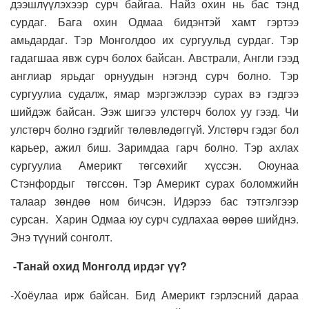
дээшлүүлэхээр сурч байгаа. Найз охин нь бас тэнд
сурдаг. Бага охин Одмаа бидэнтэй хамт гэртээ
амьдардаг. Тэр Монголдоо их сургуульд сурдаг. Тэр
гадагшаа явж сурч болох байсан. Австрали, Англи гээд
англиар ярьдаг орнуудын нэгэнд сурч болно. Тэр
сургуулиа судалж, ямар мэргэжлээр сурах вэ гэдгээ
шийдэж байсан. Ээж шигээ улстөрч болох уу гээд. Чи
улстөрч болно гэдгийг төлөвлөдөггүй. Улстөрч гэдэг бол
карьер, ажил биш. Заримдаа гарч болно. Тэр ахлах
сургуулиа Америкт төгсөхийг хүссэн. Оюунаа
Стэнфордыг төгссөн. Тэр Америкт сурах боломжийн
талаар зөндөө ном бичсэн. Идэрээ бас тэтгэлгээр
сурсан. Харин Одмаа юу сурч судлахаа өөрөө шийднэ.
Энэ түүний сонголт.
-Танай охид Монголд ирдэг үү?
-Хоёулаа ирж байсан. Бид Америкт гэрлэсний дараа