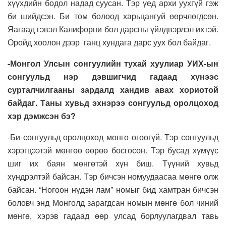
хүүхдийн бодол надад суусан. Тэр үед архи уухгүй гэж
би шийдсэн. Би том болоод харьцангуй өөрчлөгдсөн.
Яагаад гэвэл Калифорни бол дарсны үйлдвэрлэл ихтэй.
Оройд хоолон дээр ганц хундага дарс уух бол байдаг.
-Монгол Улсын сонгуулийн тухай хуулиар УИХ-ын
сонгуульд нэр дэвшигчид гадаад хүнээс
сурталчилгааны зардалд хандив авах хориотой
байдаг. Таны хувьд эхнэрээ сонгуульд оролцоход
хэр дэмжсэн бэ?
-Би сонгуульд оролцоход мөнгө өгөөгүй. Тэр сонгуульд
хэрэгцээтэй мөнгөө өөрөө босгосон. Тэр бусад хүмүүс
шиг их баян мөнгөтэй хүн биш. Түүний хувьд
хүндрэлтэй байсан. Тэр бичсэн номуудаасаа мөнгө олж
байсан. “Ногоон нүдэн лам” номыг бид хамтран бичсэн
боловч энд Монголд зарагдсан номын мөнгө бол чиний
мөнгө, хэрэв гадаад өөр улсад борлуулагдвал тавь