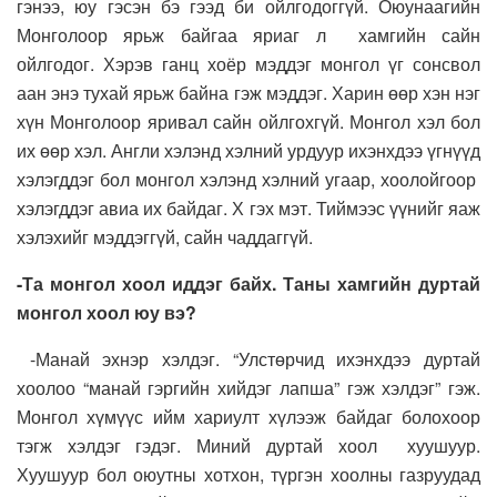
гэнээ, юу гэсэн бэ гээд би ойлгодоггүй. Оюунаагийн
Монголоор ярьж байгаа яриаг л хамгийн сайн
ойлгодог. Хэрэв ганц хоёр мэддэг монгол үг сонсвол
аан энэ тухай ярьж байна гэж мэддэг. Харин өөр хэн нэг
хүн Монголоор яривал сайн ойлгохгүй. Монгол хэл бол
их өөр хэл. Англи хэлэнд хэлний урдуур ихэнхдээ үгнүүд
хэлэгддэг бол монгол хэлэнд хэлний угаар, хоолойгоор
хэлэгддэг авиа их байдаг. Х гэх мэт. Тиймээс үүнийг яаж
хэлэхийг мэддэггүй, сайн чаддаггүй.
-Та монгол хоол иддэг байх. Таны хамгийн дуртай
монгол хоол юу вэ?
-Манай эхнэр хэлдэг. “Улстөрчид ихэнхдээ дуртай
хоолоо “манай гэргийн хийдэг лапша” гэж хэлдэг” гэж.
Монгол хүмүүс ийм хариулт хүлээж байдаг болохоор
тэгж хэлдэг гэдэг. Миний дуртай хоол хуушуур.
Хуушуур бол оюутны хотхон, түргэн хоолны газруудад