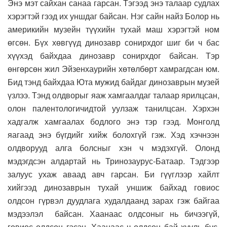
Энэ мэт сайхан санаа гарсан. Тэгээд энэ талаар судлах
хэрэгтэй гээд их уншдаг байсан. Нэг сайн найз Болор нь
америкийн музейн түүхийн тухай маш хэрэгтэй ном
өгсөн. Бүх хөвгүүд динозавр сонирхдог шиг би ч бас
хүүхэд байхдаа динозавр сонирхдог байсан. Тэр
өнгөрсөн жил Эйзенхаурийн хөтөлбөрт хамрагдсан юм.
Бид тэнд байхдаа Юта мужид байдаг динозаврын музей
үзлээ. Тэнд олдворыг яаж хамгаалдаг талаар ярилцсан,
олон палентологичидтой уулзаж танилцсан. Хэрхэн
хадгалж хамгаалах бодлого энэ тэр гээд. Монголд
яагаад энэ бүгдийг хийж болохгүй гэж. Хэд хэчнээн
олдворууд алга болсныг хэн ч мэдэхгүй. Олонд
мэдэгдсэн алдартай нь Тринозаурус-Батаар. Тэдгээр
залуус ухаж аваад авч гарсан. Би гүүглээр хайлт
хийгээд динозаврын тухай уншиж байхад говиос
олдсон гүрвэл дуудлага худалдаанд зарах гэж байгаа
мэдээлэл байсан. Хаанаас олдсоныг нь бичээгүй,
говиос олдсон гэсэн. Хаанаас ч олдсон бай хууль бус.