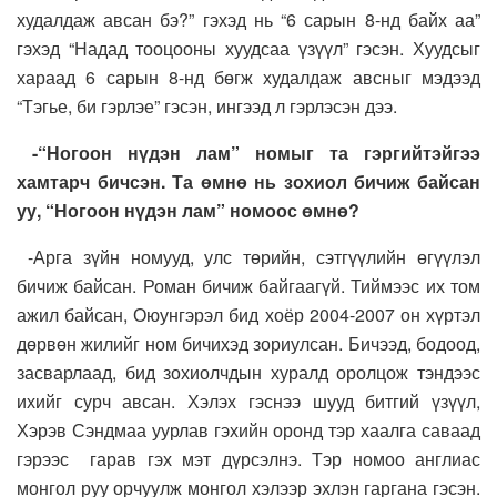
худалдаж авсан бэ?” гэхэд нь “6 сарын 8-нд байх аа”
гэхэд “Надад тооцооны хуудсаа үзүүл” гэсэн. Хуудсыг
хараад 6 сарын 8-нд бөгж худалдаж авсныг мэдээд
“Тэгье, би гэрлэе” гэсэн, ингээд л гэрлэсэн дээ.
-“Ногоон нүдэн лам” номыг та гэргийтэйгээ
хамтарч бичсэн. Та өмнө нь зохиол бичиж байсан
уу, “Ногоон нүдэн лам” номоос өмнө?
-Арга зүйн номууд, улс төрийн, сэтгүүлийн өгүүлэл
бичиж байсан. Роман бичиж байгаагүй. Тиймээс их том
ажил байсан, Оюунгэрэл бид хоёр 2004-2007 он хүртэл
дөрвөн жилийг ном бичихэд зориулсан. Бичээд, бодоод,
засварлаад, бид зохиолчдын хуралд оролцож тэндээс
ихийг сурч авсан. Хэлэх гэснээ шууд битгий үзүүл,
Хэрэв Сэндмаа уурлав гэхийн оронд тэр хаалга саваад
гэрээс гарав гэх мэт дүрсэлнэ. Тэр номоо англиас
монгол руу орчуулж монгол хэлээр эхлэн гаргана гэсэн.