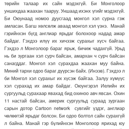
төрийн талаар их сайн мэдэхгүй. Би Монголоор
уншихдаа жаахан тааруу. Уншаад ихэнх үгийг мэдэхгүй.
Би Оюунаад номоо дуусгаад монгол хэл сурна гэж
амласан. Багш хөлсөлж аваад монгол хэл үзнэ. Манай
гэрийнхэн бүгд англиар ярьдаг болохоор надад амар
байдаг. Гэхдээ илүү их хичээж сурахыг хүсч байгаа.
Гэхдээ л Монголоор бараг ярьж, бичиж чадахгүй. Урьд
нь би зургаан хэл сурч байсан, амархан ч сурч байсан
санагддаг. Монгол хэл сурахдаа жаахан муу байна.
Миний тархи одоо бараг дүүрсэн байх. (Инээв). Гэхдээ л
би Монгол хэл сурахыг их хүсэж байгаа. Залуу хүмүүс
хэл сурахад их амар байдаг. Оюунгэрэл Иелийн их
сургуульд сурахаар явахад бид охиноо авч явсан. Охин
11 настай байсан, америк сургуульд сураад зургаан
сарын дотор Cartoon network сувгийг үздэг, англиар
чөлөөтэй ярьдаг болсон. Би одоо болтол сайн сурахгүй
л байна. Манай гэр бүлийнхэн Монголоор ярихад юу