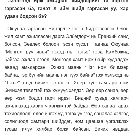
-Монголд ирж амьдрах шийдвэрийг та хэрхэн
гаргасан бэ, гэнэт л ийм шийд гаргасан уу, хэр
удаан бодсон бэ?
-Оюунаа гаргасан. Би гэрлэе гэсэн, бид гэрлэсэн. Олон
жил хамт ажилласан дарга Элбэгдорж нь Ерөнхий сайд
болсон. Зөвлөх болооч гэсэн хүсэлт тавиад Оюунаа
“Монгол руу явъя” гэхэд нь “тэгье” гээд Камбожид
байгаа ажлаа өгөөд, Монголд хамт ирж байр худалдаж
аваад амьдарсан. Эхнэр маань “Нэг ном бичмээр
байна, гэр бүлийн маань нэг түүх байна” гэж хэлэхэд нь
“Тэгье” гээд бичиж эхэлсэн. Хоёр хүн хамтарч ном
бичихэд төвөгтэй гэж хүмүүс хэлдэг. Өөр өөр санаа, өөр
өөр үзэл бодол гарч ирдэг. Бидний хувьд хамтарч
ажиллахад харин ч хөгжилтэй байдаг. Өөр санаа гарах
тохиолдолд одоо ингэх үү, тэгэх үү гээд саналаа хэлээд
солилцоод хамтарч шийддэг, ном цаашаа үргэлжлэх
тусам илүү хялбар болж байсан. Бичих явцдаа