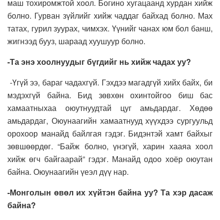
маш тохиромжтой хоол. Богино хугацаанд хурдан хийж
болно. Гурван зүйлийг хийж чаддаг байхад болно. Мах
татах, гурил зуурах, чимхэх. Үүнийг чанах юм бол банш,
жигнээд бууз, шараад хуушуур болно.
-Та энэ хоолнуудыг бүгдийг нь хийж чадах уу?
-Үгүй ээ, бараг чадахгүй. Гэхдээ магадгүй хийх байх, би
мэдэхгүй байна. Бид зөвхөн охинтойгоо биш бас
хамаатныхаа оюутнуудтай цуг амьдардаг. Хөдөө
амьдардаг, Оюунаагийн хамаатнууд хүүхдээ сургуульд
орохоор манайд байлгая гэдэг. Бидэнтэй хамт байхыг
зөвшөөрдөг. “Байж болно, үнэгүй, харин хааяа хоол
хийж өгч байгаарай” гэдэг. Манайд одоо хоёр оюутан
байна. Оюунаагийн үеэл дүү нар.
-Монголын өвөл их хүйтэн байна уу? Та хэр дасаж
байна?