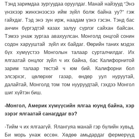
Тэнд заримдаа зургуудаа оруулдаг. Манай найзууд “Энэ
үнэхээр жинхэнээсээ ийм зүйл болж байна уу?” гэж
гайхдаг. Тэд энэ зун ирж, наадам үзнэ гэсэн. Тэнд бас
анчин бүргэдтэй казах залуу сүрлэг сайхан байсан.
Тэмээ унаж зургаа авахуулсан. Монголд онцгой сонин
содон харууштай зүйл их байдаг. Өөрийн таних мэдэх
бүх хүмүүстээ Монголын талаар сурталчилдаг. Их
ялгаатай онцлог зүйл ч их байна, бас Калифорнитой
зарим талаар төстэй ч юм бий. Калифорни бол
элсэрхэг, цөлөрхөг газар, өндөр уул нуруутай,
далайтай, Монголд том том нууруудтай, гэхдээ Монгол
шиг хүйтэн биш.
-Монгол, Америк хүмүүсийн ялгаа юунд байна, хэр
зэрэг ялгаатай санагддаг вэ?
-Тийм ч их ялгаагүй. Ялангуяа манай гэр бүлийн хувьд.
Би морь унаж өссөн. Хөдөө амьдардаг фермерүүд