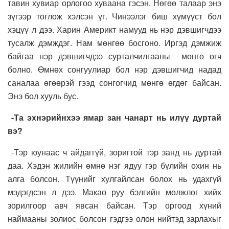
тавин хувиар орлогоо хуваана гэсэн. Нөгөө талаар энэ
зүгээр тоглож хэлсэн үг. Чинээлэг биш хүмүүст бол
хэцүү л дээ. Харин Америкт намууд нь нэр дэвшигчдээ
тусалж дэмждэг. Нам мөнгөө босгоно. Иргэд дэмжиж
байгаа нэр дэвшигчдээ сурталчилгааны мөнгө өгч
болно. Өмнөх сонгуулиар бол нэр дэвшигчид надад
саналаа өгөөрэй гээд сонгогчид мөнгө өгдөг байсан.
Энэ бол хууль бус.
-Та эхнэрийнхээ ямар зан чанарт нь илүү дуртай
вэ?
-Тэр юунаас ч айдаггүй, зоригтой тэр занд нь дуртай
даа. Хэдэн жилийн өмнө нэг ядуу гэр бүлийн охин нь
алга болсон. Түүнийг хулгайлсан болох нь удахгүй
мэдэгдсэн л дээ. Макао руу бэлгийн мөлжлөг хийх
зорилгоор авч явсан байсан. Тэр оргоод хүний
наймааны золиос болсон гэдгээ олон нийтэд зарлахыг