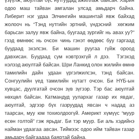
одоо маш тайван амгалан улсад амьдарч байна.
Либерит нэг удаа Элчингийн машинтай явж байхад
жолооч нь “Тэнд нутгийн эртний, үндэсний хөгжим
барьсан залуу явж байна, буугаад зургийг нь авах уу?”
гээд өмнөөс нь очсон чинь гэнэт өөдөөс буу гаргаад
буудаад эхэлсэн. Би машин руугаа гүйж ороод
давхисан. Буудаад сум нэвтрэхгүй л дээ. Тэгэхэд
нэлээд аюултай байсан. Шри Ланкид олон жилийн өмнө
тамилийн дайн удаан үргэлжилсэн, тэнд байсан.
Сонгуулийн үед тамилийн нутагт очсон. Би НҮБ-ын
хувцас, дуулгатай очсон зүв зүгээр. Тэр бас аюултай
нөхцөл байсан. Катмандуд уулархаг газар их явдаг,
аюултай, эдгээр бүх газруудад явсан ч надад аз
таарсан, муу юм тохиолдоогүй. Америкт хүмүүс “муур
есөн голтой” гэж ярьдаг. Би тэр муур. Би аль хэдийнэ
найман удаагаа авсан. Тиймээс одоо ийм тайван газар
амьдарч байгаадаа баяртай байна.