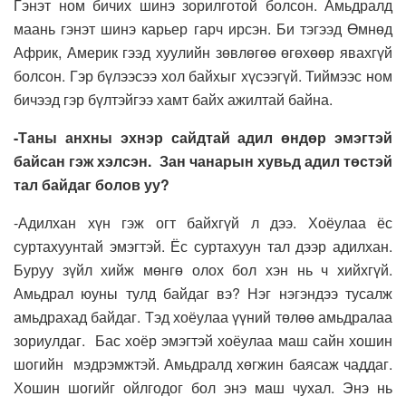
Гэнэт ном бичих шинэ зорилготой болсон. Амьдралд
маань гэнэт шинэ карьер гарч ирсэн. Би тэгээд Өмнөд
Африк, Америк гээд хуулийн зөвлөгөө өгөхөөр явахгүй
болсон. Гэр бүлээсээ хол байхыг хүсээгүй. Тиймээс ном
бичээд гэр бүлтэйгээ хамт байх ажилтай байна.
-Таны анхны эхнэр сайдтай адил өндөр эмэгтэй
байсан гэж хэлсэн. Зан чанарын хувьд адил төстэй
тал байдаг болов уу?
-Адилхан хүн гэж огт байхгүй л дээ. Хоёулаа ёс
суртахуунтай эмэгтэй. Ёс суртахуун тал дээр адилхан.
Буруу зүйл хийж мөнгө олох бол хэн нь ч хийхгүй.
Амьдрал юуны тулд байдаг вэ? Нэг нэгэндээ тусалж
амьдрахад байдаг. Тэд хоёулаа үүний төлөө амьдралаа
зориулдаг. Бас хоёр эмэгтэй хоёулаа маш сайн хошин
шогийн мэдрэмжтэй. Амьдралд хөгжин баясаж чаддаг.
Хошин шогийг ойлгодог бол энэ маш чухал. Энэ нь