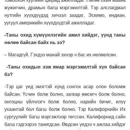
жүжигчин, драмын багш мэргэжилтэй. Тэр алслагдмал
нутгийн хүүхдүүдэд хичээл заадаг. Эскимо, индиан,
уугуул америкийн хүүхдүүдтэй ажилладаг.
-Таны охид хүмүүнлэгийн ажил хийдэг, үүнд таны
нөлөө байсан байх нь ээ?
– Магадгүй. Гэхдээ манай эхнэр ч бас их нөлөөлсөн.
-Таны охидын ээж ямар мэргэжилтэй хүн байсан
бэ?
-Тэр цаг үед эмэгтэй хүнд сонгох асар олон боломж
байсан. Үсчин болж болно, загвар өмсөгч болж болно,
онгоцны үйлчлэгч болж болно, нарийн бичиг, илүү
ухаантай бол багш болж болно. Тэр Калифорнийн Их
сургуулийг багш мэргэжлээр төгссөн. Калифорнид сайн
багш гэдгээрээ танигдсан. Өвдсөн үедээ ч ажлаа хийдэг