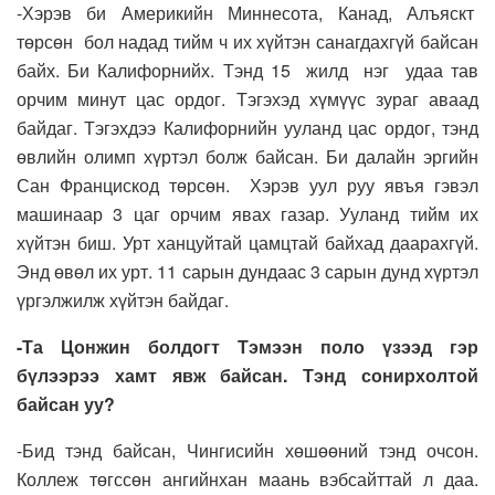
-Хэрэв би Америкийн Миннесота, Канад, Алъяскт
төрсөн бол надад тийм ч их хүйтэн санагдахгүй байсан
байх. Би Калифорнийх. Тэнд 15 жилд нэг удаа тав
орчим минут цас ордог. Тэгэхэд хүмүүс зураг аваад
байдаг. Тэгэхдээ Калифорнийн ууланд цас ордог, тэнд
өвлийн олимп хүртэл болж байсан. Би далайн эргийн
Сан Францискод төрсөн. Хэрэв уул руу явъя гэвэл
машинаар 3 цаг орчим явах газар. Ууланд тийм их
хүйтэн биш. Урт ханцуйтай цамцтай байхад даарахгүй.
Энд өвөл их урт. 11 сарын дундаас 3 сарын дунд хүртэл
үргэлжилж хүйтэн байдаг.
-Та Цонжин болдогт Тэмээн поло үзээд гэр
бүлээрээ хамт явж байсан. Тэнд сонирхолтой
байсан уу?
-Бид тэнд байсан, Чингисийн хөшөөний тэнд очсон.
Коллеж төгссөн ангийнхан маань вэбсайттай л даа.