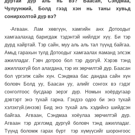
дуртай дүр аль нь вэ? Баасан, Сэндмаа,
Чулуунжий, Болд гээд хэн нь таны хувьд
сонирхолтой дүр вэ?
-Агваан. Лам хөвгүүн, хамгийн анх Дотоодыг
хамгаалахад баригдаж тэдэнтэй нийлдэг хүү. Би тэр
дүрд хайртай. Тэр сайн, муу аль аль тал түүнд байгаа.
Амьд гарахын тулд Дотоодыг хамгаалах яаманд элсэж
ажилладаг. Гэвч дотроо бол тэр дургүй. Хэрэв тэнд
ажиллахгүй бол алагдана, тэр их зөрчилтэй дүр. Баасан
бол үргэлж сайн хүн. Сэндмаа бас дандаа сайн хүн
боловч Болд уу, Баасан уу, алийг сонгох вэ гэдэг
сонголтоос бусдаар эерэг дүр. Номын хоёрдугаар
дэвтэрт энэ тухай гарна. Гэхдээ одоо би энэ тухай
хэлэхгүй.(инээв) Бид энэ тухай аль хэдийнэ шийдсэн
байгаа. Агваан, Сэндмаа хоёулаа зөрчилтэй дүр.
Агваан тэр дэглэмд дургүй боловч тэнд ажилладаг.
Түүнд боломж гарах бүрт тэр хүмүүсийг шоронгоос