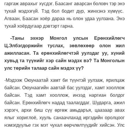
гаргаж аврахыг хүсдэг. Баасанг аварсан боловч тэр энэ
тухай мэдээгүй. Тэд бол бодит дүр, жинхэнэ хүмүүс.
Агваан, Баасан хоёр дараа нь олон удаа уулзана. Энэ
тухай хоёрдугаар дэвтэрт гарна.
-Таны эхнэр Монгол улсын Ерөнхийлөгч
Ц.Элбэгдоржийн туслах, зөвлөхөөр олон жил
ажилласан. Та ерөнхийлөгчтэй уулздаг уу, хүний
хувьд та түүнийг хэр сайн мэдэх вэ? Та Монголын
улс төрийн талаар сайн мэдэх үү?
-Мэдээж Оюунаатай хамт би түүнтэй уулзаж, ярилцаж
байсан. Оюунаагийн аавтай бас уулздаг, хамт хооллож
байсан. Тэд хамт хооллож, инээд наргиан болдог
байсан. Ерөнхийлөгч надад таалагддаг. Шударга, ажил
хэрэгч, архи биш сүү өргөж амьдаръя, цаазаар авах
ялыг хориглоё, хууль санаачлахад иргэдийн оролцоог
нэмэгдүүлье гэх мэт чухал өөрчлөлтүүдийг хийсэн. Улс