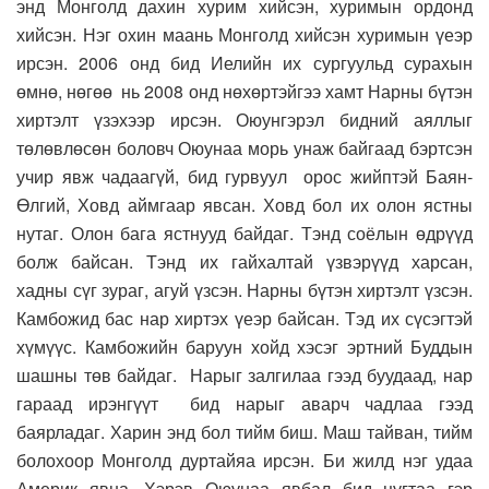
энд Монголд дахин хурим хийсэн, хуримын ордонд
хийсэн. Нэг охин маань Монголд хийсэн хуримын үеэр
ирсэн. 2006 онд бид Иелийн их сургуульд сурахын
өмнө, нөгөө нь 2008 онд нөхөртэйгээ хамт Нарны бүтэн
хиртэлт үзэхээр ирсэн. Оюунгэрэл бидний аяллыг
төлөвлөсөн боловч Оюунаа морь унаж байгаад бэртсэн
учир явж чадаагүй, бид гурвуул орос жийптэй Баян-
Өлгий, Ховд аймгаар явсан. Ховд бол их олон ястны
нутаг. Олон бага ястнууд байдаг. Тэнд соёлын өдрүүд
болж байсан. Тэнд их гайхалтай үзвэрүүд харсан,
хадны сүг зураг, агуй үзсэн. Нарны бүтэн хиртэлт үзсэн.
Камбожид бас нар хиртэх үеэр байсан. Тэд их сүсэгтэй
хүмүүс. Камбожийн баруун хойд хэсэг эртний Буддын
шашны төв байдаг. Нарыг залгилаа гээд буудаад, нар
гараад ирэнгүүт бид нарыг аварч чадлаа гээд
баярладаг. Харин энд бол тийм биш. Маш тайван, тийм
болохоор Монголд дуртайяа ирсэн. Би жилд нэг удаа
Америк явна. Хэрэв Оюунаа явбал бид цугтаа гэр