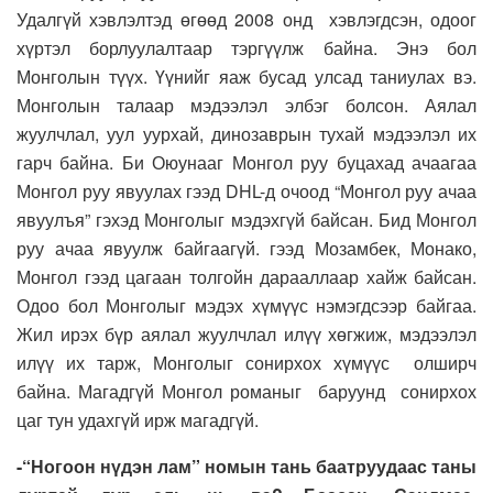
Удалгүй хэвлэлтэд өгөөд 2008 онд хэвлэгдсэн, одоог
хүртэл борлуулалтаар тэргүүлж байна. Энэ бол
Монголын түүх. Үүнийг яаж бусад улсад таниулах вэ.
Монголын талаар мэдээлэл элбэг болсон. Аялал
жуулчлал, уул уурхай, динозаврын тухай мэдээлэл их
гарч байна. Би Оюунааг Монгол руу буцахад ачаагаа
Монгол руу явуулах гээд DHL-д очоод “Монгол руу ачаа
явуулъя” гэхэд Монголыг мэдэхгүй байсан. Бид Монгол
руу ачаа явуулж байгаагүй. гээд Мозамбек, Монако,
Монгол гээд цагаан толгойн дарааллаар хайж байсан.
Одоо бол Монголыг мэдэх хүмүүс нэмэгдсээр байгаа.
Жил ирэх бүр аялал жуулчлал илүү хөгжиж, мэдээлэл
илүү их тарж, Монголыг сонирхох хүмүүс олширч
байна. Магадгүй Монгол романыг баруунд сонирхох
цаг тун удахгүй ирж магадгүй.
-“Ногоон нүдэн лам” номын тань баатруудаас таны