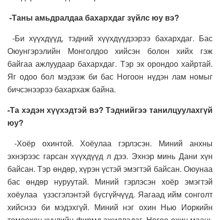
-Таны амьдралдаа бахархдаг зүйлс юу вэ?
-Би хүүхдүүд, тэдний хүүхдүүдээрээ бахархдаг. Бас
Оюунгэрэлийн Монголдоо хийсэн болон хийх гэж
байгаа ажлуудаар бахархдаг. Тэр эх орондоо хайртай.
Яг одоо бол мэдээж би бас Ногоон нүдэн лам номыг
бичсэнээрээ бахархаж байна.
-Та хэдэн хүүхэдтэй вэ? Тэднийгээ танилцуулахгүй
юу?
-Хоёр охинтой. Хоёулаа гэрлэсэн. Миний анхны
эхнэрээс гарсан хүүхдүүд л дээ. Эхнэр минь Дани хүн
байсан. Тэр өндөр, хүрэн үстэй эмэгтэй байсан. Оюунаа
бас өндөр нуруутай. Миний гэрлэсэн хоёр эмэгтэй
хоёулаа үзэсгэлэнтэй бүсгүйчүүд. Яагаад ийм сонголт
хийснээ би мэдэхгүй. Миний нэг охин Нью Иоркийн
томоохон хуулийн фирмд ажилладаг. Нөгөө охин маань