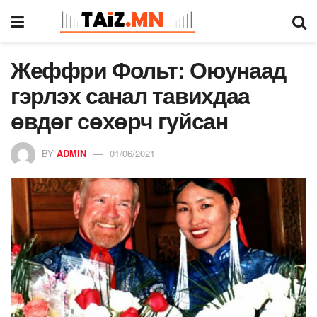
Жеффри Фольт: Оюунаад
гэрлэх санал тавихдаа
өвдөг сөхөрч гуйсан
BY
ADMIN
01/06/2021