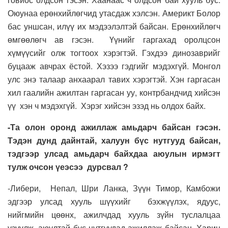
Оюунаа ерөнхийлөгчид утасдаж хэлсэн. Америкт Болор
бас уншсан, илүү их мэдээлэлтэй байсан. Ерөнхийлөгч
өмгөөлөгч ав гэсэн. Үүнийг гаргахад оролцсон
хүмүүсийг олж тогтоох хэрэгтэй. Гэхдээ динозаврийг
буцааж авчрах ёстой. Хэзээ гэдгийг мэдэхгүй. Монгол
улс энэ талаар анхаарал тавих хэрэгтэй. Хэн гаргасан
хил гаалийн ажилтан гаргасан уу, контрбандчид хийсэн
үү хэн ч мэдэхгүй. Хэрэг хийсэн эзэд нь олдох байх.
-Та олон оронд ажиллаж амьдарч байсан гэсэн.
Тэдэн дунд дайнтай, халуун бүс нутгууд байсан,
тэдгээр улсад амьдарч байхдаа аюулын ирмэгт
тулж очсон үеэсээ дурсвал ?
-Либери, Непал, Шри Ланка, Зүүн Тимор, Камбожи
эдгээр улсад хууль шүүхийг бэхжүүлэх, ядуус,
нийгмийн цөөнх, ажилчдад хууль зүйн туслалцаа
үзүүлж, аюултай бүс нутгуудад ажиллаж байсан. Харин