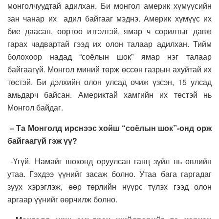
монголчуудтай адилхан. Би монгол америк хүмүүсийн
зан чанар их адил байгааг мэднэ. Америк хүмүүс их
бие даасан, өөртөө итгэлтэй, ямар ч сорилтыг давж
гарах чадвартай гээд их олон талаар адилхан. Тийм
болохоор надад “соёлын шок” ямар нэг талаар
байгаагүй. Монгол миний төрж өссөн газрын ахуйтай их
төстэй. Би дэлхийн олон улсад очиж үзсэн, 15 улсад
амьдарч байсан. Америктай хамгийн их төстэй нь
Монгол байдаг.
– Та Монголд ирснээс хойш “соёлын шок”-онд орж
байгаагүй гэж үү?
-Үгүй. Намайг шоконд оруулсан ганц зүйл нь өвлийн
утаа. Гэхдээ үүнийг засаж болно. Утаа бага гаргадаг
зуух хэрэглэж, өөр төрлийн нүүрс түлэх гээд олон
аргаар үүнийг өөрчилж болно.