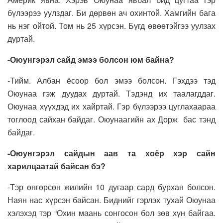
бүлээрээ уулздаг. Би дөрвөн ач охинтой. Хамгийн бага
нь нэг ойтой. Том нь 25 хүрсэн. Бүгд өвөөтэйгээ уулзах
дуртай.
-Оюунгэрэл сайд эмээ болсон юм байна?
-Тийм. Албан ёсоор бол эмээ болсон. Гэхдээ тэд
Оюунаа гэж дуудах дуртай. Тэдэнд их таалагддаг.
Оюунаа хүүхдэд их хайртай. Гэр бүлээрээ цуглахаараа
тоглоод сайхан байдаг. Оюунаагийн ах Дорж бас тэнд
байдаг.
-Оюунгэрэл сайдын аав та хоёр хэр сайн
харилцаатай байсан бэ?
-Тэр өнгөрсөн жилийн 10 дугаар сард бурхан болсон.
Наян нас хүрсэн байсан. Биднийг гэрлэх тухай Оюунаа
хэлэхэд тэр “Охин маань сонгосон бол зөв хүн байгаа.