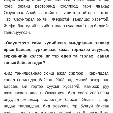
хоёр франц ресторанд хооллоод гарч явахад
Оюунгэрэл Азийн сангийн нэг ажилтантай орж ирсэн.
Тэр “Оюунгэрэл ээ чи Жеффтэй танилцах хэрэгтэй.
Жефф бас хүний эрхийн талаар судалдаг” гээд биднийг
танилцуулсан.
–
Оюунгэрэл сайд хувийнхаа амьдралын талаар
ярьж байсан, зурхайчаас хэзээ гэрлэхээ асуусан,
зурхайчийн хэлсэн яг тэр өдөр та гэрлэх санал
тавьж байсан гэдэг?
-Бид танилцсанаас хойш ажил хэргээр харилцдаг,
санал солилцдог байсан. 2003 онд миний эхнэр нас
барсан. Би гэртээ суухыг хүсээгүй. Камбож руу
ажиллахаар явсан. Оюунгэрэл бид хоёр 2003-2004
онуудад емэйлээр харилцаж байсан. Эцэст нь тэр
надад таалагдсан, бид хоёулаа гэр бүлгүй байсан
учраас гэрлэх санал тавихаар шийдсэн. 6 сарын 8-нд,