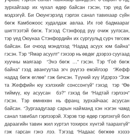
зурхайгаар их чухал өдөр байсан гэсэн, тэр үед би
мэдээгүй. Би Оюунгэрэлд гэрлэх санал тавихаар сүйн
бөгж Камбожоос худалдаж авлаа. Их гоё бадмаараг
шигтгээтэй бөгж. Тэгээд Стэнфорд руу очиж уулзсан,
тэр үед Оюунаа Стэнфордийн их сургуульд сурч төгсөж
байсан. Би очоод мэндлээд “Надад асуух юм байна”
гэсэн. Тэр “Ямар асуулт” гэхээр нь өвдөг дээрээ суугаад
хуучны маягаар “Энэ бөгж …” гэсэн. Тэр “Гоё бөгж
байна” гээд авангуутаа эгч рүүгээ емэйлээр “Жефф
надад бөгж өглөө” гэж бичсэн. Түүний хүү Идэрээ “Ээж
та Жеффийн юу хэлэхийг сонссонгүй” гэхэд тэр “Өө
тиймүү, юу асуусан бэ?” гэхэд би “Надтай гэрлээч”
гэсэн. Тэр өмнөхөн нь франц зурхайчаас асуусан
байсан. “Зургаадугаар сарын найманд хэн нэгэн чамд
санал тавибал гэрлээрэй. Хэрэв тэр өдөр гэрлэхгүй бол
дараагийн тавин жил хүртэл тохирох хүнтэй таарахгүй”
гэж гарсан гэнэ лээ. Тэгээд “Надаас бөгжөө хэзээ