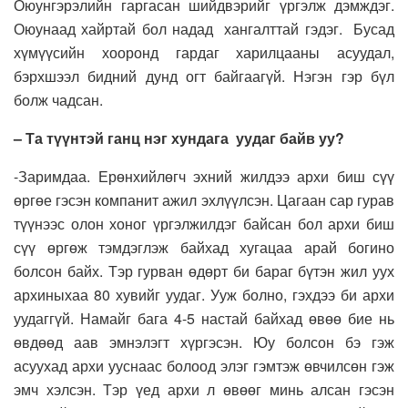
Оюунгэрэлийн гаргасан шийдвэрийг үргэлж дэмждэг.
Оюунаад хайртай бол надад хангалттай гэдэг. Бусад
хүмүүсийн хооронд гардаг харилцааны асуудал,
бэрхшээл бидний дунд огт байгаагүй. Нэгэн гэр бүл
болж чадсан.
– Та түүнтэй ганц нэг хундага уудаг байв уу?
-Заримдаа. Ерөнхийлөгч эхний жилдээ архи биш сүү
өргөе гэсэн компанит ажил эхлүүлсэн. Цагаан сар гурав
түүнээс олон хоног үргэлжилдэг байсан бол архи биш
сүү өргөж тэмдэглэж байхад хугацаа арай богино
болсон байх. Тэр гурван өдөрт би бараг бүтэн жил уух
архиныхаа 80 хувийг уудаг. Ууж болно, гэхдээ би архи
уудаггүй. Намайг бага 4-5 настай байхад өвөө бие нь
өвдөөд аав эмнэлэгт хүргэсэн. Юу болсон бэ гэж
асуухад архи ууснаас болоод элэг гэмтэж өвчилсөн гэж
эмч хэлсэн. Тэр үед архи л өвөөг минь алсан гэсэн