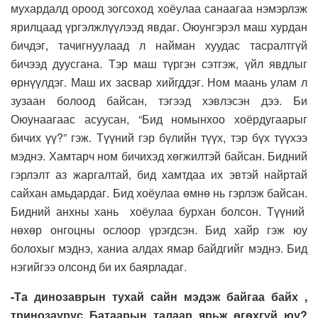
мухардалд ороод зогсоход хоёулаа санаагаа нэмэрлэж
ярилцаад үргэлжлүүлээд явдаг. Оюунгэрэл маш хурдан
бичдэг, тачигнуулаад л найман хуудас тасралтгүй
бичээд дуусгана. Тэр маш түргэн сэтгэж, үйл явдлыг
өрнүүлдэг. Маш их засвар хийгддэг. Ном маань улам л
зузаан болоод байсан, тэгээд хэвлэсэн дээ. Би
Оюунаагаас асуусан, “Бид номынхоо хоёрдугаарыг
бичих үү?” гэж. Түүний гэр бүлийн түүх, тэр бүх түүхээ
мэднэ. Хамтарч ном бичихэд хөгжилтэй байсан. Бидний
гэрлэлт аз жаргалтай, бид хамтдаа их эвтэй найртай
сайхан амьдардаг. Бид хоёулаа өмнө нь гэрлэж байсан.
Бидний анхны хань хоёулаа бурхан болсон. Түүний
нөхөр онгоцны ослоор үрэгдсэн. Бид хайр гэж юу
болохыг мэднэ, ханиа алдах ямар байдгийг мэднэ. Бид
нэгийгээ олсонд би их баярладаг.
-Та динозаврын тухай сайн мэдэж байгаа байх ,
тринозаурус Батаарын талаар ярьж өгөхгүй юу?