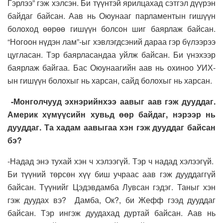
Гэрлээ” гэж хэлсэн. Би түүнтэй ярилцахад сэтгэл дүүрэн
байдаг байсан. Аав нь Оюунааг парламентын гишүүн
болоход өөрөө гишүүн болсон шиг баярлаж байсан.
“Ногоон нүдэн лам”-ыг хэвлэгдсэний дараа гэр бүлээрээ
цугласан. Тэр баярласандаа уйлж байсан. Би үнэхээр
баярлаж байгаа. Бас Оюунаагийн аав нь охиноо УИХ-
ын гишүүн болохыг нь харсан, сайд болохыг нь харсан.
-Монголчууд эхнэрийнхээ аавыг аав гэж дууддаг.
Америк хүмүүсийн хувьд өөр байдаг, нэрээр нь
дууддаг. Та хадам аавыгаа хэн гэж дууддаг байсан
бэ?
-Надад энэ тухай хэн ч хэлээгүй. Тэр ч надад хэлээгүй.
Би түүний төрсөн хүү биш учраас аав гэж дууддаггүй
байсан. Түүнийг Цэдэвдамба Лувсан гэдэг. Таныг хэн
гэж дуудах вэ? Дамба, Ок?, би Жефф гээд дууддаг
байсан. Тэр ингэж дуудахад дуртай байсан. Аав нь