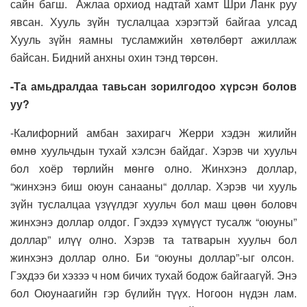
сайн багш. Ажлаа орхиод надтай хамт Шри Ланк руу
явсан. Хууль зүйн туслалцаа хэрэгтэй байгаа улсад
Хууль зүйн яамны тусламжийн хөтөлбөрт ажиллаж
байсан. Бидний анхны охин тэнд төрсөн.
-Та амьдралдаа тавьсан зорилгодоо хүрсэн болов
уу?
-Калифорний амбан захирагч Жерри хэдэн жилийн
өмнө хуульчдын тухай хэлсэн байдаг. Хэрэв чи хуульч
бол хоёр төрлийн мөнгө олно. Жинхэнэ доллар,
“жинхэнэ биш оюун санааны“ доллар. Хэрэв чи хууль
зүйн туслалцаа үзүүлдэг хуульч бол маш цөөн боловч
жинхэнэ доллар олдог. Гэхдээ хүмүүст тусалж “оюуны”
доллар” илүү олно. Хэрэв та татварын хуульч бол
жинхэнэ доллар олно. Би “оюуны доллар”-ыг олсон.
Гэхдээ би хэзээ ч ном бичих тухай бодож байгаагүй. Энэ
бол Оюунаагийн гэр бүлийн түүх. Ногоон нүдэн лам.