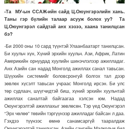
-Та МУ-ын ССАЖ-ийн сайд Ц.Оюунгэрэлийн хань.
Таны гэр бүлийн талаар асууж болох уу? Та
Ц.Оюунгэрэл сайдтай анх хэзээ, хаана танилцсан
бэ?
-Би 2000 оны 10 сард түүнтэй Улаанбаатарт танилцсан.
Би хуульч хүн, Хүний эрхийн хуульч. Ази, Африк, Латин
Америкийн орнуудад хуулийн шинэчлэлээр ажилладаг.
Анх Азийн сан надад Монголд ажиллах санал тавьсан.
Шүүхийн системийг боловсронгуй болгох тал дээр
зөвлөх хүсэлт тавьсан учраас Монголд ирсэн. Би улс
төр судлаач, шүүгчидтэй биш, хүний эрхийн хуульчтай
ажиллах саналтай байгаагаа хэлсэн юм. Надад
Оюунгэрэлтэй ажиллахыг зөвлөсөн. Тэр үед Оюунгэрэл
“Эрх чөлөө” төвийн тэргүүнээр ажилладаг байсан л даа.
Гэхдээ түүнээс өмнө санамсаргүй тааралдаж
Оюунгэрэлтэй танилцсан. Азийн сангийн Малкольм бид