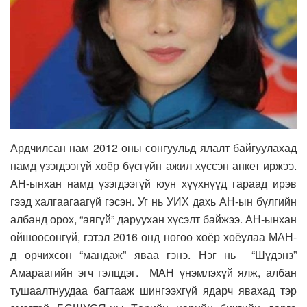
Ардчилсан нам 2012 оны сонгуульд ялалт байгуулахад
намд үзэгдээгүй хоёр бүсгүйн ажил хүссэн анкет иржээ.
АН-ынхан намд үзэгдээгүй юун хүүхнүүд гараад ирэв
гээд халгаагаагүй гэсэн. Уг нь УИХ дахь АН-ын бүлгийн
албанд орох, “аягүй” даруухан хүсэлт байжээ. АН-ынхан
ойшоосонгүй, гэтэл 2016 онд нөгөө хоёр хоёулаа МАН-
д орчихсон “мандаж” яваа гэнэ. Нэг нь “Шүдэнз”
Амараагийн эгч гэлцдэг. МАН үнэмлэхүй ялж, албан
тушаалтнуудаа багтааж шингээхгүй ядарч явахад тэр