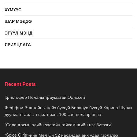
ХҮМҮҮС
ШАР МЭДЭЭ
ЭРҮҮЛ МЭНД
ЯРИЛЦЛАГА
Recent Posts
Кристофер Ноланы трауматай Одиссей
Жеффри Эпштейны найз бүсгүй Беларус бүсгүй Карина Шуляк
дуулиант арлын шилтгээн, 100 сая доллар авна
“Солонгосын эдийн засгийн гайхамшгийн нэг бүтээгч”
“Spice Girls”-ийн Мел Си 52 насандаа анх удаа гэрлэлээ