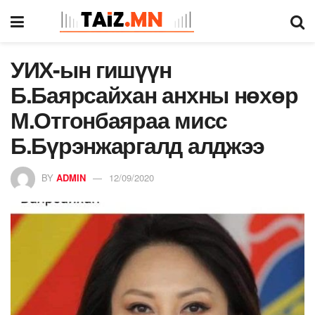
УИХ-ын гишүүн
Б.Баярсайхан анхны нөхөр
М.Отгонбаяраа мисс
Б.Бүрэнжаргалд алджээ
BY
ADMIN
12/09/2020