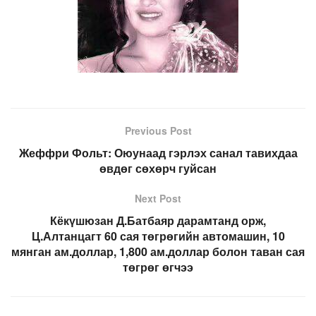
Previous Post
Жеффри Фольт: Оюунаад гэрлэх санал тавихдаа
өвдөг сөхөрч гуйсан
Next Post
Кёкүшюзан Д.Батбаяр дарамтанд орж,
Ц.Алтанцагт 60 сая төгрөгийн автомашин, 10
мянган ам.доллар, 1,800 ам.доллар болон таван сая
төгрөг өгчээ