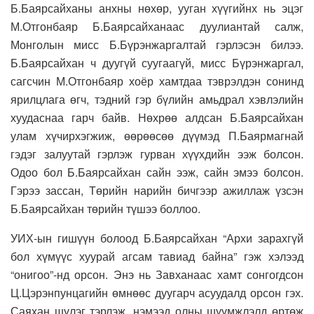
Б.Баярсайханы анхны нөхөр, ууган хүүгийнх нь эцэг
М.Отгонбаяр Б.Баярсайханаас дуулиантай салж,
Монголын мисс Б.Бүрэнжаргалтай гэрлэсэн билээ.
Б.Баярсайхан ч дуугүй суугаагүй, мисс Бүрэнжаргал,
сагсчин М.Отгонбаяр хоёр хамтдаа тэврэлдэн сонинд
ярилцлага өгч, тэдний гэр бүлийн амьдрал хэвлэлийн
хуудаснаа гарч байв. Нөхрөө алдсан Б.Баярсайхан
улам хүчирхэгжиж, өөрөөсөө дүүмэд П.Баярмагнай
гэдэг залуутай гэрлэж гурван хүүхдийн ээж болсон.
Одоо бол Б.Баярсайхан сайн ээж, сайн эмээ болсон.
Гэрээ зассан, Төрийн нарийн бичгээр ажиллаж үзсэн
Б.Баярсайхан төрийн түшээ боллоо.
УИХ-ын гишүүн болоод Б.Баярсайхан “Архи зарахгүй
бол хүмүүс хуурай агсам тавиад байна” гэж хэлээд
“онигоо”-нд орсон. Энэ нь Завханаас хамт сонгогдсон
Ц.Цэрэнпунцагийн өмнөөс дуугарч асуудалд орсон гэх.
Саяхан шүлэг тэрлэж, нэмээд олны шүүмжлэлд өртөж