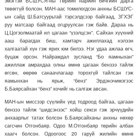
эмэгтэй БСШУСЯ-ны Төрийн нарийн бичгийн дарга
төвөггүй болсон. МАН-аас томилогдсон анхны БСШУС-
ын сайд Ш.Батсуурьтай тэрсэлдсээр байгаад, ЗГХЭГ
руу матсаар байгаад огцруулсан гэж байв. Дараа нь
Ц.Цогзолмаатай ил цагаан “үзэлцсэн”. Сайхан хүүхний
ааш барагдах биш, хамтарч ажиллахад нэлээн
халгаатай хүн гэж ярих юм билээ. Нэг удаа ажлаа өгч,
буцаж орсон. Найрамдал зусланд “Бо яамныхан”
ажиллаж амрахдаа олны өмнө цагаан бензээ тайлж
өгсөн, өөрөө санаачлагаар торохгүй тайлсан гэж
яамынхан нь ярьж, “бенз” Эрдэнэчимэгээс
Б.Баярсайхан “бенз” хочийг нь салгаж авсан.
МАН-ын миссээр сүүлийн үед тодроод байгаа, цагаан
бензээ тайлж “шидсэнээс” хойш секси гэж эрчүүдийн
анхаарлыг татах болсон Б.Баярсайханы анхны нөхөр
сагсчин Отгонбаяр. Одоо М.Отгонбаяр төрийн албан
хаагч болсон. Одоогоос 20 гаруй жилийн өмнө