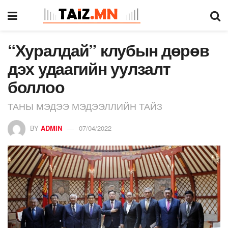
“Хуралдай” клубын дөрөв
дэх удаагийн уулзалт
боллоо
ТАНЫ МЭДЭЭ МЭДЭЭЛЛИЙН ТАЙЗ
BY
ADMIN
07/04/2022