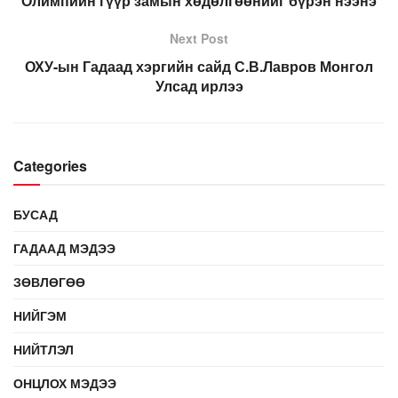
Олимпийн гүүр замын хөдөлгөөнийг бүрэн нээнэ
Next Post
ОХУ-ын Гадаад хэргийн сайд С.В.Лавров Монгол
Улсад ирлээ
Categories
БУСАД
ГАДААД МЭДЭЭ
ЗӨВЛӨГӨӨ
НИЙГЭМ
НИЙТЛЭЛ
ОНЦЛОХ МЭДЭЭ