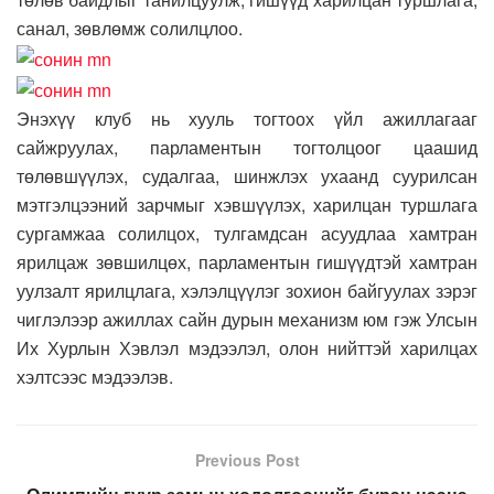
санал, зөвлөмж солилцлоо.
Энэхүү клуб нь хууль тогтоох үйл ажиллагааг
сайжруулах, парламентын тогтолцоог цаашид
төлөвшүүлэх, судалгаа, шинжлэх ухаанд суурилсан
мэтгэлцээний зарчмыг хэвшүүлэх, харилцан туршлага
сургамжаа солилцох, тулгамдсан асуудлаа хамтран
ярилцаж зөвшилцөх, парламентын гишүүдтэй хамтран
уулзалт ярилцлага, хэлэлцүүлэг зохион байгуулах зэрэг
чиглэлээр ажиллах сайн дурын механизм юм гэж Улсын
Их Хурлын Хэвлэл мэдээлэл, олон нийттэй харилцах
хэлтсээс мэдээлэв.
Previous Post