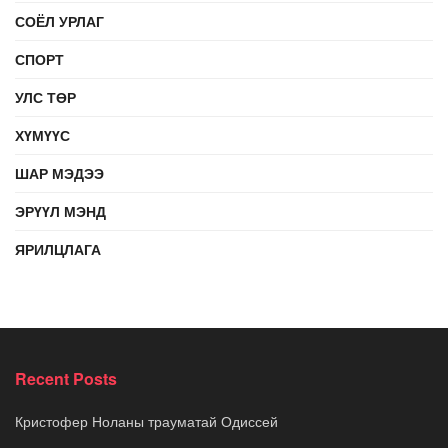
СОЁЛ УРЛАГ
СПОРТ
УЛС ТӨР
ХҮМҮҮС
ШАР МЭДЭЭ
ЭРҮҮЛ МЭНД
ЯРИЛЦЛАГА
Recent Posts
Кристофер Ноланы трауматай Одиссей