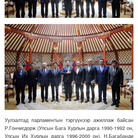
Уулзалтад парламентын тэргүүнээр ажиллаж байсан
Р.Гончигдорж (Улсын Бага Хурлын дарга 1990-1992 он,
Улсын Их Хурлын дарга 1996-2000 он), Н.Багабанди