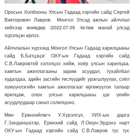
Оросын Холбооны Улсын Гадаад хэргийн сайд Сергей
Викторович Лавров Монгол Улсад ажлын айлчлал
хийхээр өнөөдөр /2022.07.05 /өглөө манай улсад
хүрэлцэн ирлээ.
Айлчлалын хүрээнд Монгол Улсын Гадаад харилцааны
сайд Б.Батцэцэг ОХУ-ын Гадаад хэргийн сайд
С.В.Лавровтой хэлэлцээ хийж, хоёр улсын харилцаа,
хамтын ажиллагааны зарим асуудал, тухайлбал
худалдаа, эдийн засгийн төслүүдийг урагшлуулах, соёл
хүмүүнлэгийн хамтын ажиллагааг өргөжүүлэх талаар
ярилцаж, олон улсын харилцааны цаг үеийн
асуудлуудаар санал солилцоно.
Мөн Ерөнхийлөгч У.Хүрэлсүх, УИХ-ын дарга
Г.Занданшатар, Ерөнхий сайд Л.Оюун-Эрдэнэ нарт
ОХУ-ын Гадаад хэргийн сайд С.В.Лавров тус тус