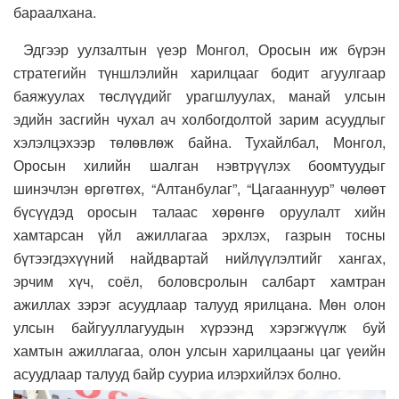
бараалхана.
Эдгээр уулзалтын үеэр Монгол, Оросын иж бүрэн
стратегийн түншлэлийн харилцааг бодит агуулгаар
баяжуулах төслүүдийг урагшлуулах, манай улсын
эдийн засгийн чухал ач холбогдолтой зарим асуудлыг
хэлэлцэхээр төлөвлөж байна. Тухайлбал, Монгол,
Оросын хилийн шалган нэвтрүүлэх боомтуудыг
шинэчлэн өргөтгөх, “Алтанбулаг”, “Цагааннуур” чөлөөт
бүсүүдэд оросын талаас хөрөнгө оруулалт хийн
хамтарсан үйл ажиллагаа эрхлэх, газрын тосны
бүтээгдэхүүний найдвартай нийлүүлэлтийг хангах,
эрчим хүч, соёл, боловсролын салбарт хамтран
ажиллах зэрэг асуудлаар талууд ярилцана. Мөн олон
улсын байгууллагуудын хүрээнд хэрэгжүүлж буй
хамтын ажиллагаа, олон улсын харилцааны цаг үеийн
асуудлаар талууд байр сууриа илэрхийлэх болно.