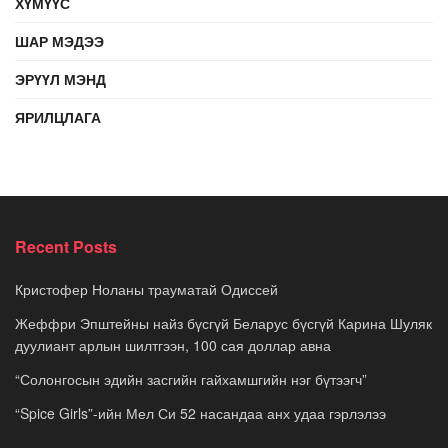
ХҮМҮҮС
ШАР МЭДЭЭ
ЭРҮҮЛ МЭНД
ЯРИЛЦЛАГА
Recent Posts
Кристофер Ноланы трауматай Одиссей
Жеффри Эпштейны найз бүсгүй Беларус бүсгүй Карина Шуляк
дуулиант арлын шилтгээн, 100 сая доллар авна
“Солонгосын эдийн засгийн гайхамшгийн нэг бүтээгч”
“Spice Girls”-ийн Мел Си 52 насандаа анх удаа гэрлэлээ