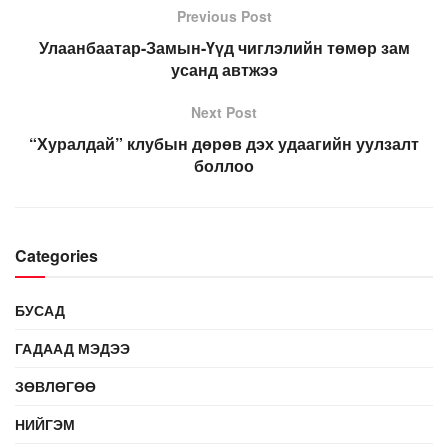
Previous Post
Улаанбаатар-Замын-Үүд чиглэлийн төмөр зам
усанд автжээ
Next Post
“Хуралдай” клубын дөрөв дэх удаагийн уулзалт
боллоо
Categories
БУСАД
ГАДААД МЭДЭЭ
ЗӨВЛӨГӨӨ
НИЙГЭМ