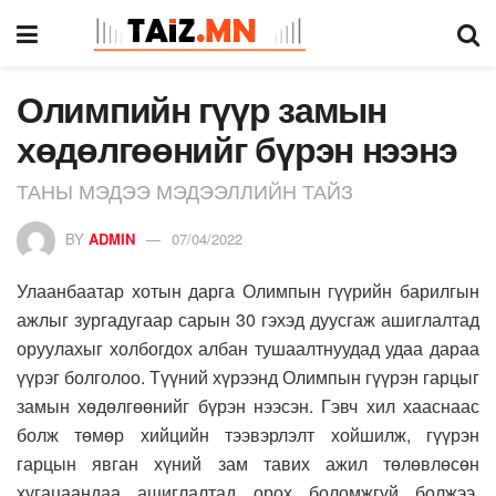
Олимпийн гүүр замын
хөдөлгөөнийг бүрэн нээнэ
ТАНЫ МЭДЭЭ МЭДЭЭЛЛИЙН ТАЙЗ
BY
ADMIN
07/04/2022
Улаанбаатар хотын дарга Олимпын гүүрийн барилгын
ажлыг зургадугаар сарын 30 гэхэд дуусгаж ашиглалтад
оруулахыг холбогдох албан тушаалтнуудад удаа дараа
үүрэг болголоо. Түүний хүрээнд Олимпын гүүрэн гарцыг
замын хөдөлгөөнийг бүрэн нээсэн. Гэвч хил хааснаас
болж төмөр хийцийн тээвэрлэлт хойшилж, гүүрэн
гарцын явган хүний зам тавих ажил төлөвлөсөн
хугацаандаа ашиглалтад орох боломжгүй болжээ.