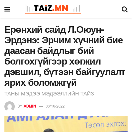
Ерөнхий сайд Л.Оюун-
Эрдэнэ: Эрчим хүчний бие
даасан байдлыг бий
болгохгүйгээр хөгжил
дэвшил, бүтээн байгуулалт
ярих боломжгүй
ТАНЫ МЭДЭЭ МЭДЭЭЛЛИЙН ТАЙЗ
BY
ADMIN
06/16/2022