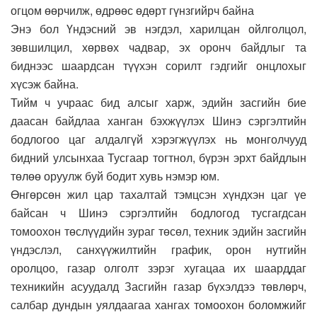
огцом өөрчилж, өдрөөс өдөрт гүнзгийрч байна
Энэ бол Үндэсний эв нэгдэл, харилцан ойлголцол,
зөвшилцил, хөрвөх чадвар, эх оронч байдлыг та
биднээс шаардсан түүхэн сорилт гэдгийг онцлохыг
хүсэж байна.
Тийм ч учраас бид алсыг харж, эдийн засгийн бие
даасан байдлаа ханган бэхжүүлэх Шинэ сэргэлтийн
бодлогоо цаг алдалгүй хэрэгжүүлэх нь монголчууд
бидний улсынхаа Тусгаар тогтнол, бүрэн эрхт байдлын
төлөө оруулж буй бодит хувь нэмэр юм.
Өнгөрсөн жил цар тахалтай тэмцсэн хүндхэн цаг үе
байсан ч Шинэ сэргэлтийн бодлогод тусгагдсан
томоохон төслүүдийн зураг төсөл, техник эдийн засгийн
үндэслэл, санхүүжилтийн график, орон нутгийн
оролцоо, газар олголт зэрэг хугацаа их шаарддаг
техникийн асуудалд Засгийн газар бүхэлдээ төвлөрч,
салбар дундын уялдаагаа хангах томоохон боломжийг