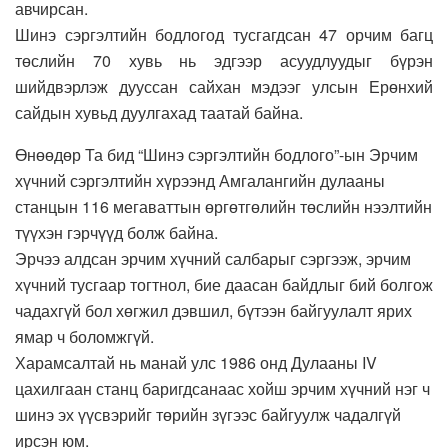
авчирсан.
Шинэ сэргэлтийн бодлогод тусгагдсан 47 орчим багц
төслийн 70 хувь нь эдгээр асуудлуудыг бүрэн
шийдвэрлэж дууссан сайхан мэдээг улсын Ерөнхий
сайдын хувьд дуулгахад таатай байна.
Өнөөдөр Та бид “Шинэ сэргэлтийн бодлого”-ын Эрчим
хүчний сэргэлтийн хүрээнд Амгалангийн дулааны
станцын 116 мегаваттын өргөтгөлийн төслийн нээлтийн
түүхэн гэрчүүд болж байна.
Эрчээ алдсан эрчим хүчний салбарыг сэргээж, эрчим
хүчний тусгаар тогтнол, бие даасан байдлыг бий болгож
чадахгүй бол хөгжил дэвшил, бүтээн байгуулалт ярих
ямар ч боломжгүй.
Харамсалтай нь манай улс 1986 онд Дулааны IV
цахилгаан станц баригдсанаас хойш эрчим хүчний нэг ч
шинэ эх үүсвэрийг төрийн зүгээс байгуулж чадалгүй
ирсэн юм.