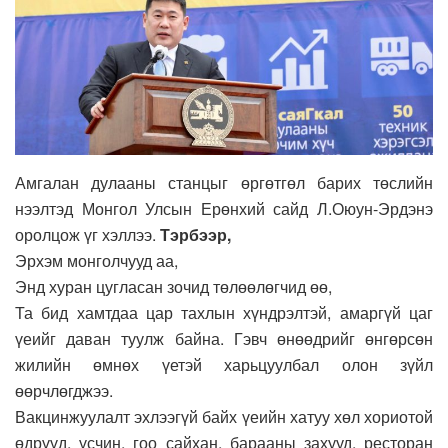
Амгалан дулааны станцыг өргөтгөл барих төслийн
нээлтэд Монгол Улсын Ерөнхий сайд Л.Оюун-Эрдэнэ
оролцож үг хэллээ.
Тэрбээр,
Эрхэм монголчууд аа,
Энд хуран цугласан зочид төлөөлөгчид өө,
Та бид хамтдаа цар тахлын хүндрэлтэй, амаргүй цаг
үеийг даван туулж байна. Гэвч өнөөдрийг өнгөрсөн
жилийн өмнөх үетэй харьцуулбал олон зүйл
өөрчлөгджээ.
Вакцинжуулалт эхлээгүй байх үеийн хатуу хөл хориотой
өдрүүд, үсчин, гоо сайхан, барааны захууд, ресторан