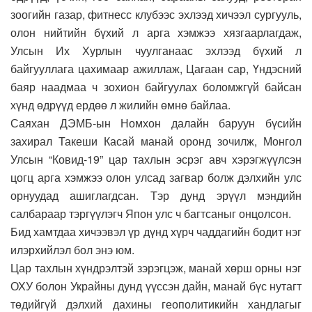
зоогийн газар, фитнесс клубээс эхлээд хичээл сургууль,
олон нийтийн бүхий л арга хэмжээ хязгаарлагдаж,
Улсын Их Хурлын чуулганаас эхлээд бүхий л
байгууллага цахимаар ажиллаж, Цагаан сар, Үндэсний
баяр наадмаа ч зохион байгуулах боломжгүй байсан
хүнд өдрүүд ердөө л жилийн өмнө байлаа.
Саяхан ДЭМБ-ын Номхон далайн баруун бүсийн
захирал Такеши Касай манай оронд зочилж, Монгол
Улсын “Ковид-19” цар тахлын эсрэг авч хэрэгжүүлсэн
цогц арга хэмжээ олон улсад загвар болж дэлхийн улс
орнуудад ашиглагдсан. Тэр дунд эрүүл мэндийн
салбараар тэргүүлэгч Япон улс ч багтсаныг онцолсон.
Бид хамтдаа хичээвэл үр дүнд хүрч чаддагийн бодит нэг
илэрхийлэл бол энэ юм.
Цар тахлын хүндрэлтэй зэрэгцэж, манай хөрш орны нэг
ОХУ болон Украйны дунд үүссэн дайн, манай бүс нутагт
төдийгүй дэлхий дахины геополитикийн хандлагыг