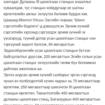
хангадаг Дулааны III цахилгаан станцын ачааллыг
хуваалцаж, тус станцын хоёрдугаар үе шатны
өргөтгөлийн ажлыг эхлүүлэх боломж бүрдэх юм.
Цаашид Монгол Улсын Засгийн газраас “Шинэ
сэргэлтийн бодлого”-д дэвшүүлсэн Эрчим хүчний
сэргэлтийн хүрээнд сэргээгдэх эрчим хүчний эх
үүсвэрүүд, түүний дотор усан цахилгаан станцыг нэн
тэргүүний зорилт болгож, 90 мегаваттын
Эрдэнэбүрэнгийн усан цахилгаан станцын бүтээн
байгуулалтыг дуусгаж, 220 мегавттын Эгийн голын усан
цахилгаан станцыг эхлүүлэхийн төлөө бүх боломжоо
дайчлан ажиллана аа.
Эрчээ алдсан эрчим хүчний салбарыг эргэн сэргэхэд
чухал ач холбогдолтой хүчин чадлыг нь 75 мегаваттаар
өргөтгөж, 250 мегаваттаар шинэчлэх III цахилгаан
станцын өргөтгөл, Тавантолгойн 450 мегаваттын
дулааны цахилгаан станц, Багануурын 400 мегаваттын