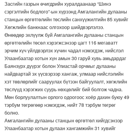
Засгийн газрын өчигдрийн хуралдаанаар “Шинэ
сэргэлтийн бодлого”-ын хүрээнд Амгалангийн дулааны
станцын өргөтгөлийн төслийн санхүүжилтийн 85 хувийг
Хөгжлийн банкнаас олгохоор шийдвэрлэлээ.
Өнөөдөр эхлүүлж буй Амгалангийн дулааны станцын
өргөтгөлийн төсөл хэрэгжсэнээр цагт 116 мегаватт
эрчим хүч үйлдвэрлэх хүчин чадал нэмэгдэж, нийслэл
Улаанбаатар хотын хүн амын 30 гаруй хувь амьдардаг
Баянзүрх дүүрэг болон Улиастай орчмыг дулааны
найдвартай эх үүсвэрээр хангаж, улмаар нийслэлийн
хэт төвлөрлийг сааруулах бүтээн байгуулалт, хөгжлийн
төслүүд хэрэгжих суурь нөхцөлийг бий болгож чадна.
Мөн борлуулалтын орлого одоогоос хоёр дахин буюу 49
тэрбум төгрөгөөр нэмэгдэж, нийт 78 тэрбум төгрөг
болно.
Амгалангийн дулааны станцын өргөтгөл хийгдсэнээр
Улаанбаатар хотын дулаан хангамжийн 31 хувийг