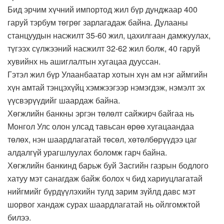
Бид эрчим хүчний импортод жил бүр дунджаар 400
гаруй тэрбум төгрөг зарлагадаж байна. Дулааны
станцуудын насжилт 35-60 жил, цахилгаан дамжуулах,
түгээх сүлжээний насжилт 32-62 жил болж, 40 гаруй
хувийнх нь ашиглалтын хугацаа дууссан.
Гэтэл жил бүр Улаанбаатар хотын хүн ам нэг аймгийн
хүн амтай тэнцэхүйц хэмжээгээр нэмэгдэж, нэмэлт эх
үүсвэрүүдийг шаардаж байна.
Хөгжлийн банкны эргэн төлөлт сайжирч байгаа нь
Монгол Улс олон улсад тавьсан өрөө хугацаандаа
төлөх, нэн шаардлагатай төсөл, хөтөлбөрүүдээ цаг
алдалгүй урагшлуулах боломж гарч байна.
Хөгжлийн банкинд барьж буй Засгийн газрын бодлого
хатуу мэт санагдаж байж болох ч бид хариуцлагатай
нийгмийг бүрдүүлэхийн тулд зарим зүйлд давс мэт
шорвог хандаж сурах шаардлагатай нь ойлгомжтой
билээ.