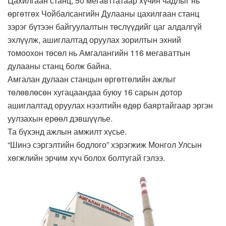
Цахилгаан станц, 50 мегавттатаар хүчин чадлыг нь
өргөтгөх Чойбалсангийн Дулааны цахилгаан станц
зэрэг бүтээн байгуулалтын төслүүдийг цаг алдалгүй
эхлүүлж, ашиглалтад оруулах зорилтын эхний
томоохон төсөл нь Амгалангийн 116 мегаваттын
дулааны станц болж байна.
Амгалан дулаан станцын өргөтгөлийн ажлыг
төлөвлөсөн хугацаандаа буюу 16 сарын дотор
ашиглалтад оруулах нээлтийн өдөр баяртайгаар эргэн
уулзахын ерөөл дэвшүүлье.
Та бүхэнд ажлын амжилт хүсье.
“Шинэ сэргэлтийн бодлого” хэрэгжиж Монгол Улсын
хөгжлийн эрчим хүч болох болтугай гэлээ.