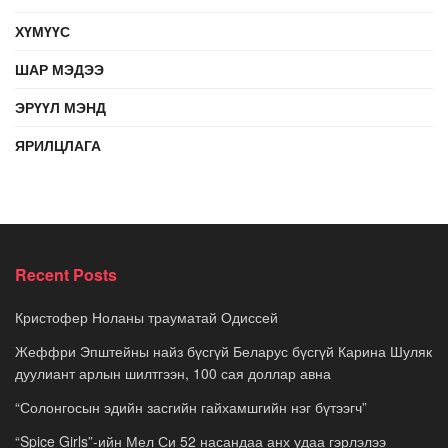
ХҮМҮҮС
ШАР МЭДЭЭ
ЭРҮҮЛ МЭНД
ЯРИЛЦЛАГА
Recent Posts
Кристофер Ноланы трауматай Одиссей
Жеффри Эпштейны найз бүсгүй Беларус бүсгүй Карина Шуляк
дуулиант арлын шилтгээн, 100 сая доллар авна
“Солонгосын эдийн засгийн гайхамшгийн нэг бүтээгч”
“Spice Girls”-ийн Мел Си 52 насандаа анх удаа гэрлэлээ