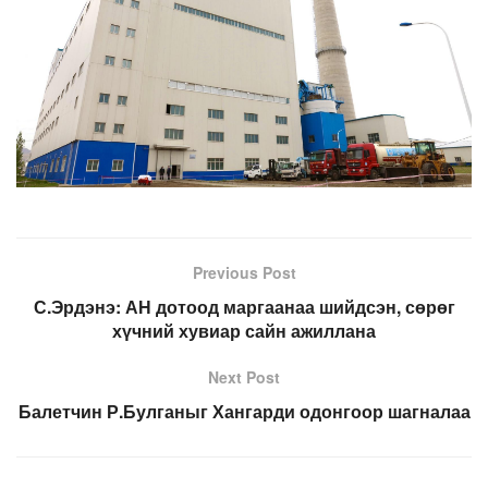
Previous Post
С.Эрдэнэ: АН дотоод маргаанаа шийдсэн, сөрөг
хүчний хувиар сайн ажиллана
Next Post
Балетчин Р.Булганыг Хангарди одонгоор шагналаа