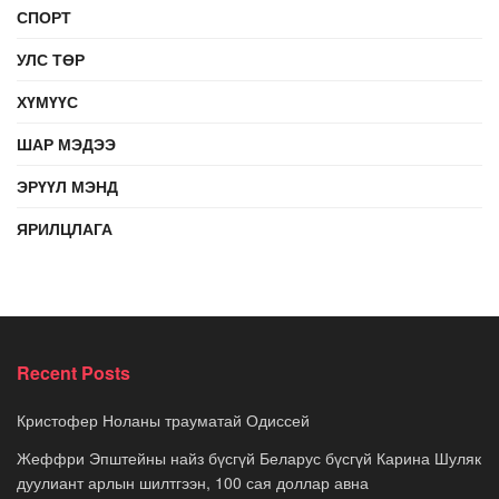
СПОРТ
УЛС ТӨР
ХҮМҮҮС
ШАР МЭДЭЭ
ЭРҮҮЛ МЭНД
ЯРИЛЦЛАГА
Recent Posts
Кристофер Ноланы трауматай Одиссей
Жеффри Эпштейны найз бүсгүй Беларус бүсгүй Карина Шуляк
дуулиант арлын шилтгээн, 100 сая доллар авна