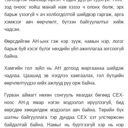
ээд оноос хойш манай нам хэзээ ч олонх болж, эрх
барьж үзээгүй ч ач холбогдолтой шийдвэр гаргаж, арга
хэмжээг авч өөрчлөлт, бүтээн байгуулалтыг хийж
чадсан.
Өөрсдийгөө АН-ынх гэж нэр зүүж, намын нэр, логог
барьж буй хэсэг бүлэг нөхдийн үйл ажиллагаа зогсоогүй
байна.
Хамгийн гол зүйл нь АН дотоод маргаанаа шийдэж
чадлаа. Цаашид эв нэгдлээ хамгаалах, гол бүтцийн
өөрчлөлтүүдээ хийх ажлууд руу орж байна.
Гурван аймагт нөхөн сонгууль явагдах бөгөөд СЕХ-
ноос АН-д ямар нэгэн мэдээлэл ирүүлээгүй, бид
өөрсдөө хөөцөлдөж мэдээлэл авч байна. Төрийн бүх
шатны байгууллага тэр дундаа СЕХ хэт улстөржсөн
байдалтай байна. Намыг нь бүртгээгүй хэр нь нэр