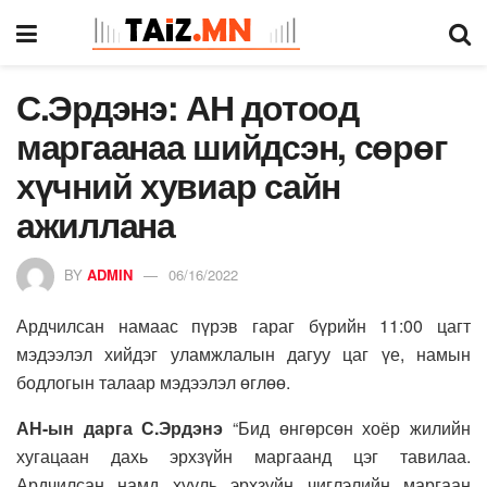
С.Эрдэнэ: АН дотоод
маргаанаа шийдсэн, сөрөг
хүчний хувиар сайн
ажиллана
BY
ADMIN
06/16/2022
Ардчилсан намаас пүрэв гараг бүрийн 11:00 цагт
мэдээлэл хийдэг уламжлалын дагуу цаг үе, намын
бодлогын талаар мэдээлэл өглөө.
АН-ын дарга С.Эрдэнэ
“Бид өнгөрсөн хоёр жилийн
хугацаан дахь эрхзүйн маргаанд цэг тавилаа.
Ардчилсан намд хууль эрхзүйн чиглэлийн маргаан