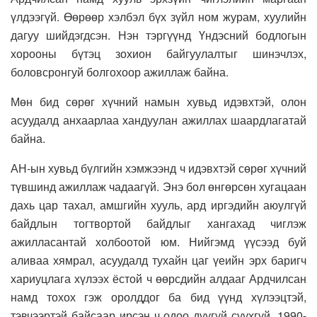
үлдээгүй. Өөрөөр хэлбэл бүх зүйл ном журам, хуулийн
дагуу шийдэгдсэн. Нэн тэргүүнд Үндэсний бодлогын
хорооны бүтэц зохион байгуулалтыг шинэчлэх,
боловсронгуй болгохоор ажиллаж байна.
Мөн бид сөрөг хүчний намын хувьд идэвхтэй, олон
асуудалд анхаарлаа хандуулан ажиллах шаардлагатай
байна.
АН-ын хувьд бүлгийн хэмжээнд ч идэвхтэй сөрөг хүчний
түвшинд ажиллаж чадаагүй. Энэ бол өнгөрсөн хугацаан
дахь цар тахал, амшгийн хууль, ард иргэдийн аюулгүй
байдлын тогтвортой байдлыг хангахад чиглэж
ажилласантай холбоотой юм. Нийгэмд үүсээд буй
аливаа хямрал, асуудалд тухайн цаг үеийн эрх баригч
хариуцлага хүлээх ёстой ч өөрсдийн алдааг Ардчилсан
намд тохох гэж оролддог ба бид үүнд хүлээцтэй,
тэвчээртэй байсаар ирсэн ч одоо дуугүй суухгүй. 1990-