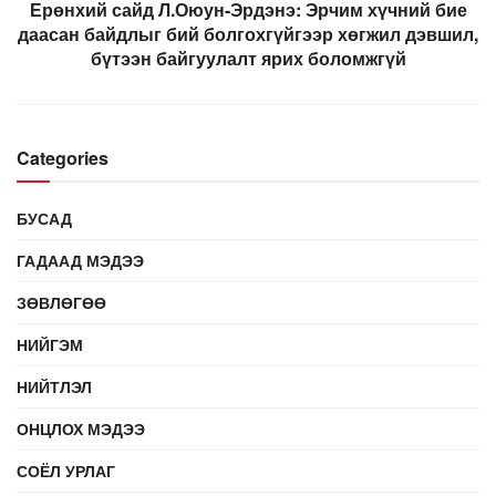
Ерөнхий сайд Л.Оюун-Эрдэнэ: Эрчим хүчний бие
даасан байдлыг бий болгохгүйгээр хөгжил дэвшил,
бүтээн байгуулалт ярих боломжгүй
Categories
БУСАД
ГАДААД МЭДЭЭ
ЗӨВЛӨГӨӨ
НИЙГЭМ
НИЙТЛЭЛ
ОНЦЛОХ МЭДЭЭ
СОЁЛ УРЛАГ