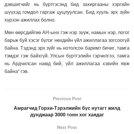
дэвшигчийг нь бүртгэсэнд бид захиргааны хэргийн
шүүхэд гомдол гаргаж цуцлуулсан. Бид хууль эрх зүйн
хүрээн ажиллах болно.
Мөн өөрсдийгөө АН-ынх гэж нэр зүүж, намын нэр, логог
барьж буй хэсэг бүлэг нөхдийн үйл ажиллагаа зогсоогүй
байна. Тэдэнд эрх зүйг нь нотолсон баримт бичиг, тамга
тэмдэг гэж байхгүй. Улсын бүртгэлийн гэрчилгээ, тамга
нь Ардчилсан намд бий, үйл ажиллагаа хэвийн явж
байна” гэв.
Previous Post
Амрагчид Горхи-Тэрэлжийн бүс нутагт жилд
дунджаар 3000 тонн хог хаядаг
Next Post