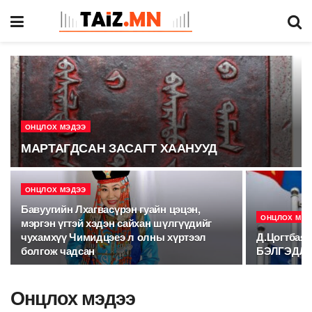
ОНЦЛОХ МЭДЭЭ
МАРТАГДСАН ЗАСАГТ ХААНУУД
ОНЦЛОХ МЭДЭЭ
Бавуугийн Лхагвасүрэн гуайн цэцэн,
ОНЦЛОХ МЭД
мэргэн үгтэй хэдэн сайхан шүлгүүдийг
чухамхүү Чимидцэеэ л олны хүртээл
Д.Цогтбая
болгож чадсан
БЭЛГЭДЛИ
Онцлох мэдээ