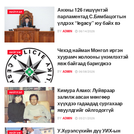
Анхны 126 гишүүнтэй
НИЙТЛЭЛ
парламентад С.Бямбацогтын
үлдээх “legacy” юу байх вэ
BY
ADMIN
06/14/2026
Чехэд найман Монгол иргэн
НИЙГЭМ
хуурамч жолооны үнэмлэхтэй
явж байгаад баригджээ
BY
ADMIN
06/08/2026
Кимура Аяако: Луйвраар
НИЙТЛЭЛ
залилж авсан мөнгөөр
хүүхдээ гадаадад сургахаар
явуулдгийг ойлгодоггүй
BY
ADMIN
05/21/2026
У.Хүрэлсүхийн дүү УИХ-ын
НИЙГЭМ