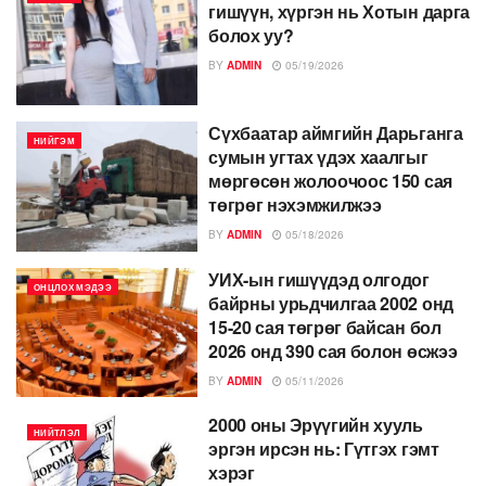
гишүүн, хүргэн нь Хотын дарга
болох уу?
BY
ADMIN
05/19/2026
Сүхбаатар аймгийн Дарьганга
НИЙГЭМ
сумын угтах үдэх хаалгыг
мөргөсөн жолоочоос 150 сая
төгрөг нэхэмжилжээ
BY
ADMIN
05/18/2026
УИХ-ын гишүүдэд олгодог
ОНЦЛОХ МЭДЭЭ
байрны урьдчилгаа 2002 онд
15-20 сая төгрөг байсан бол
2026 онд 390 сая болон өсжээ
BY
ADMIN
05/11/2026
2000 оны Эрүүгийн хууль
НИЙТЛЭЛ
эргэн ирсэн нь: Гүтгэх гэмт
хэрэг