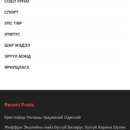
СОЁЛ УРЛАГ
СПОРТ
УЛС ТӨР
ХҮМҮҮС
ШАР МЭДЭЭ
ЭРҮҮЛ МЭНД
ЯРИЛЦЛАГА
Recent Posts
Кристофер Ноланы трауматай Одиссей
Жеффри Эпштейны найз бүсгүй Беларус бүсгүй Карина Шуляк