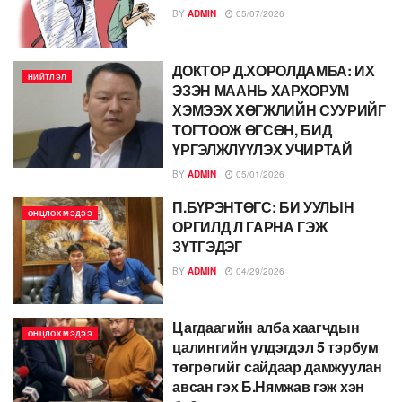
BY
ADMIN
05/07/2026
ДОКТОР Д.ХОРОЛДАМБА: ИХ
НИЙТЛЭЛ
ЭЗЭН МААНЬ ХАРХОРУМ
ХЭМЭЭХ ХӨГЖЛИЙН СУУРИЙГ
ТОГТООЖ ӨГСӨН, БИД
ҮРГЭЛЖЛҮҮЛЭХ УЧИРТАЙ
BY
ADMIN
05/01/2026
П.БҮРЭНТӨГС: БИ УУЛЫН
ОНЦЛОХ МЭДЭЭ
ОРГИЛД Л ГАРНА ГЭЖ
ЗҮТГЭДЭГ
BY
ADMIN
04/29/2026
Цагдаагийн алба хаагчдын
ОНЦЛОХ МЭДЭЭ
цалингийн үлдэгдэл 5 тэрбум
төгрөгийг сайдаар дамжуулан
авсан гэх Б.Нямжав гэж хэн