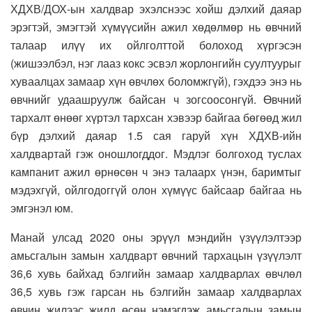
ХДХВ/ДОХ-ын халдвар эхэлснээс хойш дэлхий даяар
эрэгтэй, эмэгтэй хүмүүсийн ажил хөдөлмөр нь өвчний
талаар илүү их ойлголттой болоход хүргэсэн
(жишээлбэл, нэг лааз кокс эсвэл жорлонгийн суултуурыг
хуваалцах замаар хүн өвчлөх боломжгүй), гэхдээ энэ нь
өвчнийг удаашруулж байсан ч зогсоосонгүй. Өвчний
тархалт өнөөг хүртэл тархсан хэвээр байгаа бөгөөд жил
бүр дэлхий даяар 1.5 сая гаруй хүн ХДХВ-ийн
халдвартай гэж оношлогддог. Мэдлэг болгоход туслах
кампанит ажил өрнөсөн ч энэ талаарх үнэн, баримтыг
мэдэхгүй, ойлгодоггүй олон хүмүүс байсаар байгаа нь
эмгэнэл юм.
Манай улсад 2020 оны эрүүл мэндийн үзүүлэлтээр
амьсгалын замын халдварт өвчний тархацын үзүүлэлт
36,6 хувь байхад бэлгийн замаар халдварлах өвчлөл
36,5 хувь гэж гарсан нь бэлгийн замаар халдварлах
өвчин жилээс жилд өсөн нэмэгдэж амьсгалын замын