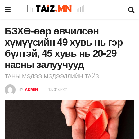
БЗХӨ-өөр өвчилсөн
хүмүүсийн 49 хувь нь гэр
бүлтэй, 45 хувь нь 20-29
насны залуучууд
ТАНЫ МЭДЭЭ МЭДЭЭЛЛИЙН ТАЙЗ
BY
ADMIN
12/01/2021