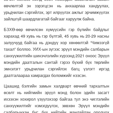
өвчлөлтэй эн зэрэгцсэн нь анхаарлаа хандуулах,
урьдчилан сэргийлэх, эрт илрүүлэх ажлыг эрчимжүүлэх
зайлшгүй шаардлагатай байгааг харуулж байна.
БЗХӨ-өөр өвчилсөн хүмүүсийн гэр бүлийн байдлыг
харахад 49 хувь нь гэр бүлтэй, 45 хувь нь 20-29 насны
залуучууд байгаа нь дэндүү хор хөнөөлтэй “Чимээгүй
тахал” боллоо. УИХ-ын зүгээс эрүүл мэндийн салбарын
санхүүжилтийн шинэчлэлийн хүрээнд 2021 оноос Эрүүл
мэндийн даатгалын сантай гэрээ бүхий бүх төрлийн
эмнэлэгт урьдчилан сэргийлэх багц үзлэгт иргэд
даатгалаараа хамрагдах боломжийг нээсэн.
Цаашид бэлгийн замын халдварт өвчний тархалтын
өсөлт нь нийгмийн эрүүл мэнд болон эдийн засагт
ихээхэн хохирол үзүүлэхээр байгаа тул энэ чиглэлийн
санхүүжилтийг нэмэгдүүлэх, зөвхөн Эрүүл мэндийн
салбарынхан бус бүх нийтийн манлайлан оролцох