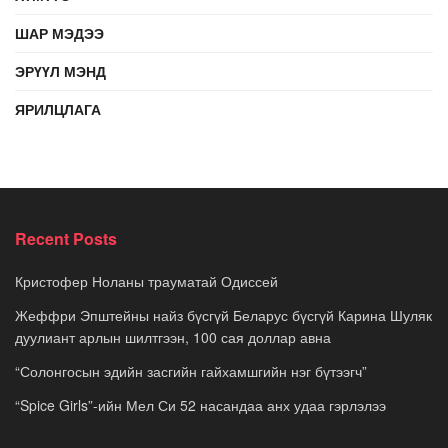
ШАР МЭДЭЭ
ЭРҮҮЛ МЭНД
ЯРИЛЦЛАГА
Recent Posts
Кристофер Ноланы трауматай Одиссей
Жеффри Эпштейны найз бүсгүй Беларус бүсгүй Карина Шуляк
дуулиант арлын шилтгээн, 100 сая доллар авна
“Солонгосын эдийн засгийн гайхамшгийн нэг бүтээгч”
“Spice Girls”-ийн Мел Си 52 насандаа анх удаа гэрлэлээ