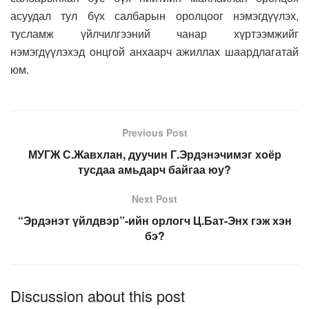
асуудал тул бүх салбарын оролцоог нэмэгдүүлэх,
тусламж үйлчилгээний чанар хүртээмжийг
нэмэгдүүлэхэд онцгой анхаарч ажиллах шаардлагатай
юм.
Previous Post
МУГЖ С.Жавхлан, дуучин Г.Эрдэнэчимэг хоёр
тусдаа амьдарч байгаа юу?
Next Post
“Эрдэнэт үйлдвэр”-ийн орлогч Ц.Бат-Энх гэж хэн
бэ?
Discussion about this post