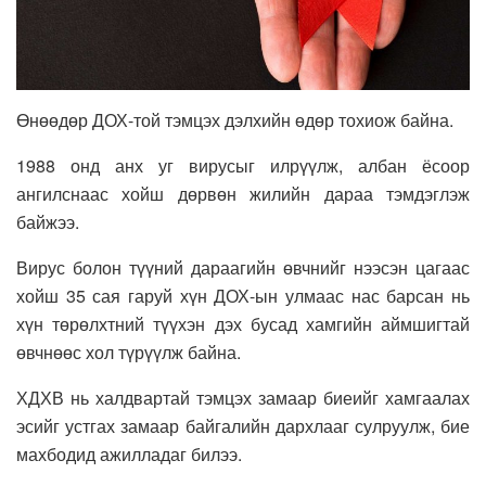
Өнөөдөр ДОХ-той тэмцэх дэлхийн өдөр тохиож байна.
1988 онд анх уг вирусыг илрүүлж, албан ёсоор
ангилснаас хойш дөрвөн жилийн дараа тэмдэглэж
байжээ.
Вирус болон түүний дараагийн өвчнийг нээсэн цагаас
хойш 35 сая гаруй хүн ДОХ-ын улмаас нас барсан нь
хүн төрөлхтний түүхэн дэх бусад хамгийн аймшигтай
өвчнөөс хол түрүүлж байна.
ХДХВ нь халдвартай тэмцэх замаар биеийг хамгаалах
эсийг устгах замаар байгалийн дархлааг сулруулж, бие
махбодид ажилладаг билээ.