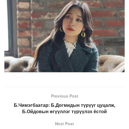
Previous Post
Б.Чимэгбаатар: Б.Догмидын түрүүг цуцалж,
Б.Ойдовын өгүүллэг түрүүлэх ёстой
Next Post