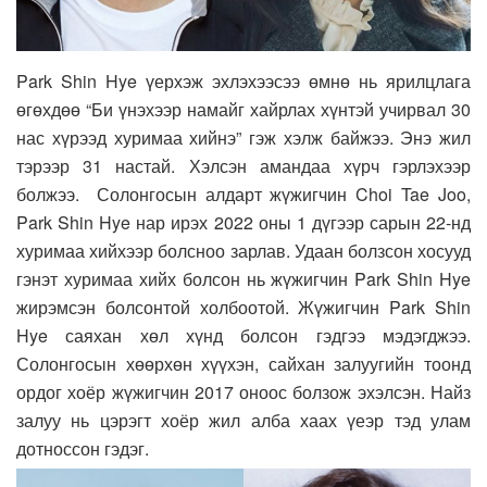
Park Shin Hye үерхэж эхлэхээсээ өмнө нь ярилцлага
өгөхдөө “Би үнэхээр намайг хайрлах хүнтэй учирвал 30
нас хүрээд хуримаа хийнэ” гэж хэлж байжээ. Энэ жил
тэрээр 31 настай. Хэлсэн амандаа хүрч гэрлэхээр
болжээ. Солонгосын алдарт жүжигчин Choi Tae Joo,
Park Shin Hye нар ирэх 2022 оны 1 дүгээр сарын 22-нд
хуримаа хийхээр болсноо зарлав. Удаан болзсон хосууд
гэнэт хуримаа хийх болсон нь жүжигчин Park Shin Hye
жирэмсэн болсонтой холбоотой. Жүжигчин Park Shin
Hye саяхан хөл хүнд болсон гэдгээ мэдэгджээ.
Солонгосын хөөрхөн хүүхэн, сайхан залуугийн тоонд
ордог хоёр жүжигчин 2017 оноос болзож эхэлсэн. Найз
залуу нь цэрэгт хоёр жил алба хаах үеэр тэд улам
дотноссон гэдэг.