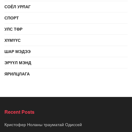
СОЁЛ УРЛАГ
СПОРТ
УЛС ТӨР
ХҮМҮҮС
ШАР МЭДЭЭ
ЭРҮҮЛ МЭНД
ЯРИЛЦЛАГА
Recent Posts
Кристофер Ноланы трауматай Одиссей