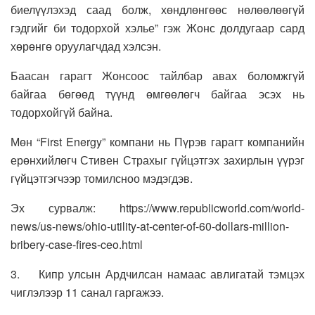
биелүүлэхэд саад болж, хөндлөнгөөс нөлөөлөөгүй
гэдгийг би тодорхой хэлье” гэж Жонс долдугаар сард
хөрөнгө оруулагчдад хэлсэн.
Баасан гарагт Жонсоос тайлбар авах боломжгүй
байгаа бөгөөд түүнд өмгөөлөгч байгаа эсэх нь
тодорхойгүй байна.
Мөн “First Energy” компани нь Пүрэв гарагт компанийн
ерөнхийлөгч Стивен Страхыг гүйцэтгэх захирлын үүрэг
гүйцэтгэгчээр томилсноо мэдэгдэв.
Эх сурвалж: https://www.republicworld.com/world-
news/us-news/ohio-utility-at-center-of-60-dollars-million-
bribery-case-fires-ceo.html
3. Кипр улсын Ардчилсан намаас авлигатай тэмцэх
чиглэлээр 11 санал гаргажээ.