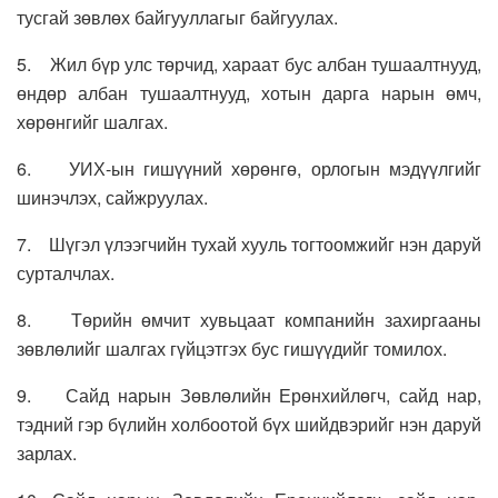
тусгай зөвлөх байгууллагыг байгуулах.
5. Жил бүр улс төрчид, хараат бус албан тушаалтнууд,
өндөр албан тушаалтнууд, хотын дарга нарын өмч,
хөрөнгийг шалгах.
6. УИХ-ын гишүүний хөрөнгө, орлогын мэдүүлгийг
шинэчлэх, сайжруулах.
7. Шүгэл үлээгчийн тухай хууль тогтоомжийг нэн даруй
сурталчлах.
8. Төрийн өмчит хувьцаат компанийн захиргааны
зөвлөлийг шалгах гүйцэтгэх бус гишүүдийг томилох.
9. Сайд нарын Зөвлөлийн Ерөнхийлөгч, сайд нар,
тэдний гэр бүлийн холбоотой бүх шийдвэрийг нэн даруй
зарлах.