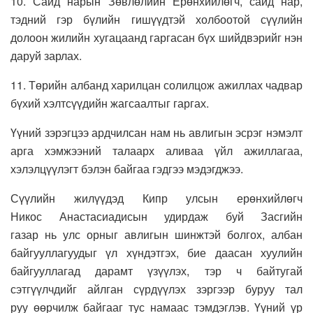
10. Сайд нарын Зөвлөлийн Ерөнхийлөгч, сайд нар,
тэдний гэр бүлийн гишүүдтэй холбоотой сүүлийн
долоон жилийн хугацаанд гаргасан бүх шийдвэрийг нэн
даруй зарлах.
11. Төрийн албанд харилцан солилцож ажиллах чадвар
бүхий хэлтсүүдийн жагсаалтыг гаргах.
Үүний зэрэгцээ ардчилсан нам нь авлигын эсрэг нэмэлт
арга хэмжээний талаарх аливаа үйл ажиллагаа,
хэлэлцүүлэгт бэлэн байгаа гэдгээ мэдэгджээ.
Сүүлийн жилүүдэд Кипр улсын ерөнхийлөгч
Никос Анастасиадисын удирдаж буй Засгийн
газар нь улс орныг авлигын шинжтэй болгох, албан
байгууллагуудыг үл хүндэтгэх, бие даасан хуулийн
байгууллагад дарамт үзүүлэх, тэр ч байтугай
сэтгүүлчдийг айлган сүрдүүлэх зэргээр буруу тал
руу өөрчилж байгааг тус намаас тэмдэглэв. Үүний үр