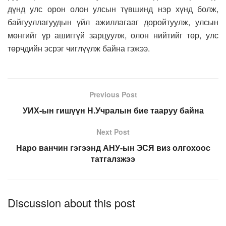
дүнд улс орон олон улсын түвшинд нэр хүнд болж,
байгууллагуудын үйл ажиллагааг доройтуулж, улсын
мөнгийг үр ашиггүй зарцуулж, олон нийтийг төр, улс
төрчдийн эсрэг чиглүүлж байна гэжээ.
Previous Post
УИХ-ын гишүүн Н.Учралын бие тааруу байна
Next Post
Наро ванчин гэгээнд АНУ-ын ЭСЯ виз олгохоос
татгалзжээ
Discussion about this post