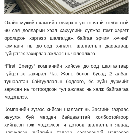
Охайо мужийн хамгийн хүчирхэг улстөрчтэй холбоотой
60 сая долларын хээл хахуулийн сүлжээ гэмт хэрэгт
оролцсон хэргээр шалгагдаж байгаа эрчим хүчний
компани нь дотоод хяналт, шалгалтын дараагаар
гүйцэтгэх захирлаа ажлаас нь чөлөөлжээ.
“First Energy” компанийн хийсэн дотоод шалгалтаар
гүйцэтгэх захирал Чак Жонс болон бусад 2 албан
тушаалтан байгууллагын бодлого, ёс зүйн дүрмийг
зөрчсөн нь тогтоогдсон тул ажлаас нь халж байгаагаа
мэдэгдлээ.
Компанийн зүгээс хийсэн шалгалт нь Засгийн газраас
явуулж буй мөрдөн байцаалттай холбоотойгоор
хийгдсэн гэж мэдээлсэн ч дотоод шалгалтын явцад
илрүүлсэн зүйлсийн талаар дэлгэрэнгүй мэдээлэл