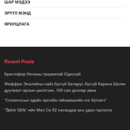
ШАР МЭДЭЭ
ЭРҮҮЛ МЭНД
ЯРИЛЦЛАГА
Recent Posts
Кристофер Ноланы трауматай Одиссей
Жеффри Эпштейны найз бүсгүй Беларус бүсгүй Карина Шуляк
дуулиант арлын шилтгээн, 100 сая доллар авна
“Солонгосын эдийн засгийн гайхамшгийн нэг бүтээгч”
“Spice Girls”-ийн Мел Си 52 насандаа анх удаа гэрлэлээ