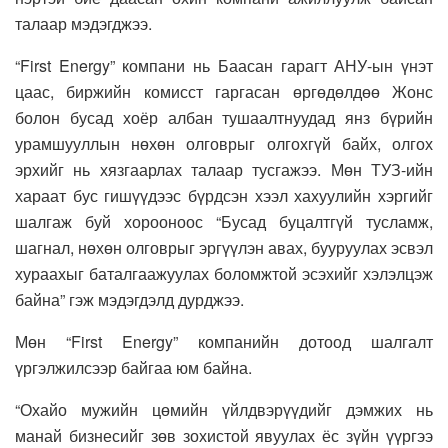
талаар мэдэгджээ.
“First Energy” компани нь Баасан гарагт АНУ-ын үнэт
цаас, биржийн комисст гаргасан өргөдөлдөө Жонс
болон бусад хоёр албан тушаалтнуудад янз бүрийн
урамшууллын нөхөн олговрыг олгохгүй байх, олгох
эрхийг нь хязгаарлах талаар тусгажээ. Мөн ТУЗ-ийн
хараат бус гишүүдээс бүрдсэн хээл хахуулийн хэргийг
шалгаж буй хорооноос “Бусад буцалтгүй тусламж,
шагнал, нөхөн олговрыг эргүүлэн авах, бууруулах эсвэл
хураахыг баталгаажуулах боломжтой эсэхийг хэлэлцэж
байна” гэж мэдэгдэлд дурджээ.
Мөн “First Energy” компанийн дотоод шалгалт
үргэлжилсээр байгаа юм байна.
“Охайо мужийн цөмийн үйлдвэрүүдийг дэмжих нь
манай бизнесийг зөв зохистой явуулах ёс зүйн үүргээ