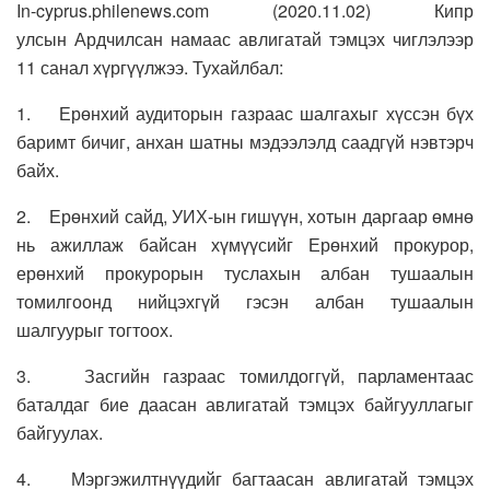
In-cyprus.philenews.com (2020.11.02) Кипр
улсын Ардчилсан намаас авлигатай тэмцэх чиглэлээр
11 санал хүргүүлжээ. Тухайлбал:
1. Ерөнхий аудиторын газраас шалгахыг хүссэн бүх
баримт бичиг, анхан шатны мэдээлэлд саадгүй нэвтэрч
байх.
2. Ерөнхий сайд, УИХ-ын гишүүн, хотын даргаар өмнө
нь ажиллаж байсан хүмүүсийг Ерөнхий прокурор,
ерөнхий прокурорын туслахын албан тушаалын
томилгоонд нийцэхгүй гэсэн албан тушаалын
шалгуурыг тогтоох.
3. Засгийн газраас томилдоггүй, парламентаас
баталдаг бие даасан авлигатай тэмцэх байгууллагыг
байгуулах.
4. Мэргэжилтнүүдийг багтаасан авлигатай тэмцэх