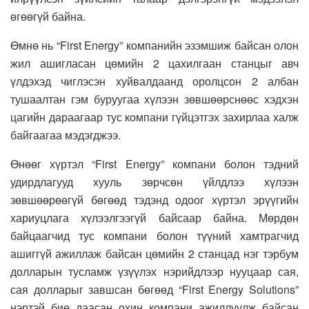
өгөөгүй байна.
Өмнө нь “First Energy” компанийн эзэмшиж байсан олон
жил ашигласан цөмийн 2 цахилгаан станцыг авч
үлдэхэд чиглэсэн хуйвалдаанд оролцсон 2 албан
тушаалтан гэм буруугаа хүлээн зөвшөөрснөөс хэдхэн
цагийн дараагаар тус компани гүйцэтгэх захирлаа халж
байгаагаа мэдэгджээ.
Өнөөг хүртэл “First Energy” компани болон тэдний
удирдлагууд хууль зөрчсөн үйлдлээ хүлээн
зөвшөөрөөгүй бөгөөд тэдэнд одоог хүртэл эрүүгийн
хариуцлага хүлээлгээгүй байсаар байна. Мөрдөн
байцаагчид тус компани болон түүний хамтрагчид
ашиггүй ажиллаж байсан цөмийн 2 станцад нэг тэрбум
долларын тусламж үзүүлэх нэрийдлээр нууцаар сая,
сая долларыг завшсан бөгөөд “First Energy Solutions”
нэртэй бие даасан охин компани ажиллуулж байсан