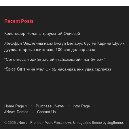
Recent Posts
Кристофер Ноланы трауматай Одиссей
Жеффри Эпштейны найз бүсгүй Беларус бүсгүй Карина Шуляк
дуулиант арлын шилтгээн, 100 сая доллар авна
“Солонгосын эдийн засгийн гайхамшгийн нэг бүтээгч”
“Spice Girls”-ийн Мел Си 52 насандаа анх удаа гэрлэлээ
Home Page 1
Purchase JNews
Intro Page
JNews Demos
Contact Us
© 2026
JNews
- Premium WordPress news & magazine theme by
Jegtheme
.