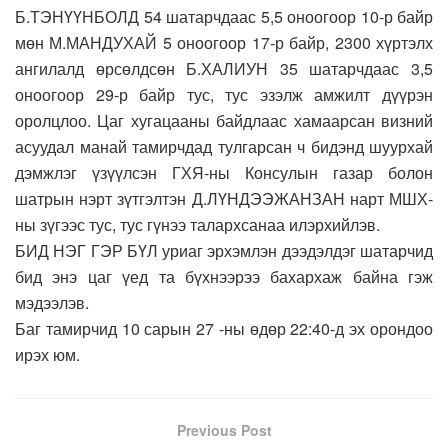
Б.ТЭНҮҮНБОЛД 54 шатарчдаас 5,5 оноогоор 10-р байр
мөн М.МАНДУХАЙ 5 оноогоор 17-р байр, 2300 хүртэлх
ангилалд өрсөлдсөн Б.ХАЛИУН 35 шатарчдаас 3,5
оноогоор 29-р байр тус, тус эзэлж амжилт дүүрэн
оролцлоо. Цаг хугацааны байдлаас хамаарсан визний
асуудал манай тамирчдад тулгарсан ч бидэнд шуурхай
дэмжлэг үзүүлсэн ГХЯ-ны Консулын газар болон
шатрын нэрт зүтгэлтэн Д.ЛҮНДЭЭЖАНЗАН нарт МШХ-
ны зүгээс тус, тус гүнээ талархсанаа илэрхийлэв.
БИД НЭГ ГЭР БҮЛ уриаг эрхэмлэн дээдэлдэг шатарчид
бид энэ цаг үед та бүхнээрээ бахархаж байна гэж
мэдээлэв.
Баг тамирчид 10 сарын 27 -ны өдөр 22:40-д эх орондоо
ирэх юм.
Previous Post