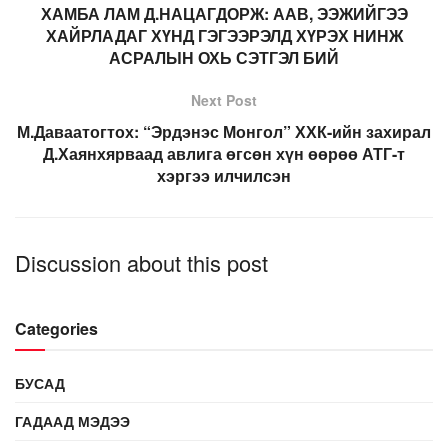
ХАМБА ЛАМ Д.НАЦАГДОРЖ: ААВ, ЭЭЖИЙГЭЭ
ХАЙРЛАДАГ ХҮНД ГЭГЭЭРЭЛД ХҮРЭХ НИНЖ
АСРАЛЫН ОХЬ СЭТГЭЛ БИЙ
Next Post
М.Даваатогтох: “Эрдэнэс Монгол” ХХК-ийн захирал
Д.Хаянхярваад авлига өгсөн хүн өөрөө АТГ-т
хэргээ илчилсэн
Discussion about this post
Categories
БУСАД
ГАДААД МЭДЭЭ