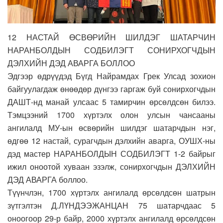
12 НАСТАЙ ӨСВӨРИЙН ШИЛДЭГ ШАТАРЧИН
НАРАНБОЛДЫН СОДБИЛЭГТ СОНИРХОГЧДЫН
ДЭЛХИЙН ДЭД АВАРГА БОЛЛОО
Эдгээр өдрүүдэд Бүгд Найрамдах Грек Улсад зохион
байгуулагдаж өнөөдөр дүнгээ гаргаж буй сонирхогчдын
ДАШТ-нд манай улсаас 5 тамирчин өрсөлдсөн билээ.
Тэмцээний 1700 хүртэлх олон улсын чансааны
ангилалд МУ-ын өсвөрийн шилдэг шатарчдын нэг,
өдгөө 12 настай, сурагчдын дэлхийн аварга, ОУШХ-ны
дэд мастер НАРАНБОЛДЫН СОДБИЛЭГТ 1-2 байрыг
ижил оноотой хуваан эзэлж, сонирхогчдын ДЭЛХИЙН
ДЭД АВАРГА боллоо.
Түүнчлэн, 1700 хүртэлх ангилалд өрсөлдсөн шатрын
зүтгэлтэн Д.ЛҮНДЭЭЖАНЦАН 75 шатарчдаас 5
оноогоор 29-р байр, 2000 хүртэлх ангилалд өрсөлдсөн