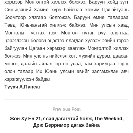
хэрмээр Монголтой хиллэх болжээ. Баруун хойд зүгт
Синьцзяний Хамил хүрч байснаа хожим Цзяюйгуань
боомтоор хязгаар болгожээ. Баруун өмнө талаараа
Төвд, Юньнаньтай хиллэж байжээ. Мин улсын хаад
Монголыг устгах гэж Монгол нутаг руу олонтаа
цэрэглэсэн боловч эцэстээ ялагдал хүлээж эвийн гэрээ
байгуулан Цагаан хэрмээр зааглаж Монголтой хиллэх
болжээ. Мин улс нь нийслэл хот, мужийн дүрэм, цаасан
мөнгө, далайн аялал, өртөө улаа, зам харилцаа зэрэг
олон талаар Их Юань улсын өвийг залгамжлан авч
хэрэгжүүлсэн байдаг.
Түүхч А.Пунсаг
Previous Post
Жон Ху Ён 21,7 сая дагагчтай болж, The Weeknd,
Дрю Берримор дагаж байна