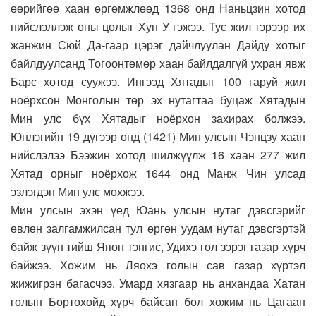
өөрийгөө хаан өргөмжлөөд 1368 онд Наньцзин хотод
нийслэллэж оны цолыг Хун У гэжээ. Тус жил тэрээр их
жанжин Сюй Да-гаар цэрэг дайчлуулан Дайду хотыг
байлдуулсанд Тогоонтөмөр хаан байлдалгүй ухран явж
Барс хотод суужээ. Ингээд Хятадыг 100 гаруй жил
ноёрхсон Монголын төр эх нутагтаа буцаж Хятадын
Мин улс бүх Хятадыг ноёрхон захирах болжээ.
Юнлэгийн 19 дүгээр онд (1421) Мин улсын Чэнцзу хаан
нийслэлээ Бээжин хотод шилжүүлж 16 хаан 277 жил
Хятад орныг ноёрхож 1644 онд Манж Чин улсад
эзлэгдэн Мин улс мөхжээ.
Мин улсын эхэн үед Юань улсын нутаг дэвсгэрийг
өвлөн залгамжилсан тул өргөн уудам нутаг дэвсгэртэй
байж зүүн тийш Япон тэнгис, Удихэ гол зэрэг газар хүрч
байжээ. Хожим нь Ляохэ голын сав газар хүртэл
жижигрэн багасчээ. Умард хязгаар нь анхандаа Хатан
голын Бортохойд хүрч байсан бол хожим нь Цагаан