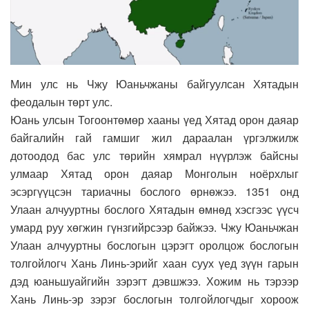
Мин улс нь Чжу Юаньчжаны байгуулсан Хятадын
феодалын төрт улс.
Юань улсын Тогоонтөмөр хааны үед Хятад орон даяар
байгалийн гай гамшиг жил дараалан үргэлжилж
дотоодод бас улс төрийн хямрал нүүрлэж байсны
улмаар Хятад орон даяар Монголын ноёрхлыг
эсэргүүцсэн тариачны бослого өрнөжээ. 1351 онд
Улаан алчууртны бослого Хятадын өмнөд хэсгээс үүсч
умард руу хөгжин гүнзгийрсээр байжээ. Чжу Юаньчжан
Улаан алчууртны бослогын цэрэгт оролцож бослогын
толгойлогч Хань Линь-эрийг хаан суух үед зүүн гарын
дэд юаньшуайгийн зэрэгт дэвшжээ. Хожим нь тэрээр
Хань Линь-эр зэрэг бослогын толгойлогчдыг хороож