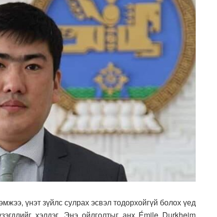
эмжээ, үнэт зүйлс сулрах эсвэл тодорхойгүй болох үед
зэгдлийг хэлдэг. Энэ ойлголтыг анх Émile Durkheim