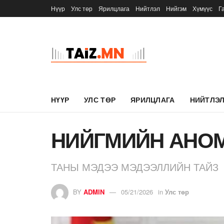
Нүүр
Улс төр
Ярилцлага
Нийтлэл
Нийгэм
Хүмүүс
Г
НҮҮР
УЛС ТӨР
ЯРИЛЦЛАГА
НИЙТЛЭ
НИЙГМИЙН АНО
ТАНЫ МЭДЭЭ МЭДЭЭЛЛИЙН ТАЙЗ
BY
ADMIN
05/21/2026
in
Улс төр