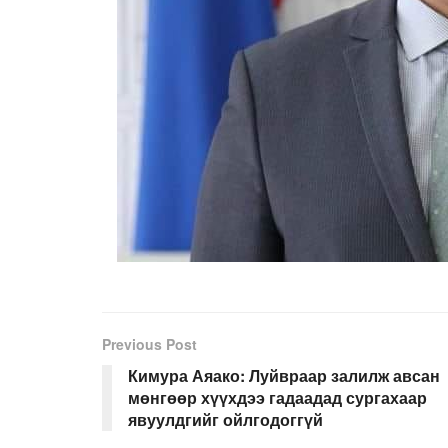
Previous Post
Кимура Аяако: Луйвраар залилж авсан
мөнгөөр хүүхдээ гадаадад сургахаар
явуулдгийг ойлгодоггүй