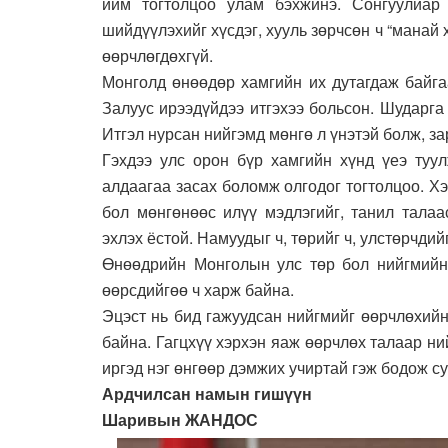
ийм тогтолцоо улам бэхжинэ. Сонгуулиар 
шийдүүлэхийг хүсдэг, хууль зөрчсөн ч “манай 
өөрчлөгдөхгүй.
Монголд өнөөдөр хамгийн их дутагдаж байгаа
Залуус ирээдүйдээ итгэхээ больсон. Шударга 
Итгэл нурсан нийгэмд мөнгө л үнэтэй болж, за
Гэхдээ улс орон бүр хамгийн хүнд үеэ туул
алдаагаа засах боломж олгодог тогтолцоо. Х
бол мөнгөнөөс илүү мэдлэгийг, танил талаа
эхлэх ёстой. Намуудыг ч, төрийг ч, улстөрчдий
Өнөөдрийн Монголын улс төр бол нийгмийн 
өөрсдийгөө ч харж байна.
Эцэст нь бид гажуудсан нийгмийг өөрчлөхий
байна. Гагцхүү хэрхэн яаж өөрчлөх талаар ни
иргэд нэг өнгөөр дэмжих учиртай гэж бодож су
Ардчилсан намын гишүүн
Шаривын ЖАНДОС