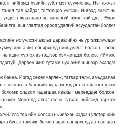
лголт нийгэмд хэвийн зүйл мэт суучихлаа. Нэг ажлыг
 танил тал хайдаг тогтолцоо үүссэн. Ингээд эцэст нь
, үлдсэн жаахнаар нь чанаргүй ажил хийгддэг. Өвөл
 барилга, ашиглалтад ороод удалгүй асуудалтай болдог
засгийн эхлүүлсэн ажлыг дараагийнх нь үргэлжлүүлдэг
 хүмүүсийн ашиг сонирхолд нийцүүлдэг болсон. Төсөл
л нь ашиг хүртэх вэ гэдгээр хэмжигддэг болов. Иймээс
тдоггүй. Дөрвөн жил тутамд бүх зүйл шинээр эхэлдэг
лж байна. Иргэд хөдөлмөрлөж, татвар төлж, амьдралаа
сэг нь улсын баялгийг хувааж иддэг гэх ойлголт улам
ж, боломж олдвол гадагшаа явахыг мөрөөддөг болсон.
оломж Монголд алга” гэсэн гутрал нийгэмд тархаж
м.
хгүй. Улс төр ийм болсон нь зөвхөн хэдхэн улстөрчийн
рга бусыг тэвчиж, богино ашиг сонирхолд автсан цагт