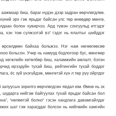
 аажмаар биш, бараг нүдэн дээр задран өөрчлөгдлөө.
 хүний эрх гэж ярьдаг байсан улс төр өнөөдөр мөнгө,
даан болон хувирчээ. Ард түмэн сонгуульд итгэдэг
на, хэн том сүлжээтэй вэ” гэдэг нь ялалтыг шийддэг
 өрсөлдөөн байхаа больжээ. Нэг нам нөгөөгөөсөө
охоо больсон. Учир нь намууд бодлогоор бус, мөнгөөр
энд хөгжлийн хөтөлбөр биш, халамжийн амлалт, бэлэн
өрчид ирээдүйн тухай биш, рейтингийн тухай боддог
га, ёс зүй үнэгүйдэж, мөнгөтэй хүн л төр рүү ойртдог
й залуусын зорилго өөрчлөгдсөн явдал юм. Өмнө нь эх
х, шударга нийгэм байгуулах тухай ярьдаг байсан бол
вна”, “нөлөөтэй болно” гэсэн хандлага давамгайлдаг
гөжих шат гэж харагддаг болсон нь нийгмийн хамгийн