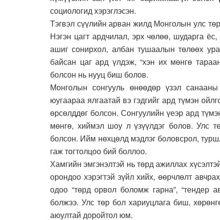
социологид хэрэглэсэн.
Тэгвэл сүүлийн арван жилд Монголын улс төр
Нэгэн цагт ардчилал, эрх чөлөө, шударга ёс,
ашиг сонирхол, албан тушаалын төлөөх урал
байсан цаг ард үлдэж, “хэн их мөнгө тараа
болсон нь нууц биш болов.
Монголын сонгууль өнөөдөр үзэл санааны
юугаараа ялгаатай вэ гэдгийг ард түмэн ойлг
өрсөлддөг болсон. Сонгуулийн үеэр ард түм
мөнгө, хиймэл шоу л үзүүлдэг болов. Улс т
болсон. Ийм нөхцөлд мэдлэг боловсрол, туршла
гаж тогтолцоо бий боллоо.
Хамгийн эмгэнэлтэй нь төрд ажиллах хүсэлтэ
орондоо хэрэгтэй зүйл хийх, өөрчлөлт авчра
одоо “төрд орвол боломж гарна”, “тендер а
болжээ. Улс төр бол хариуцлага биш, хөрөн
аюултай доройтол юм.