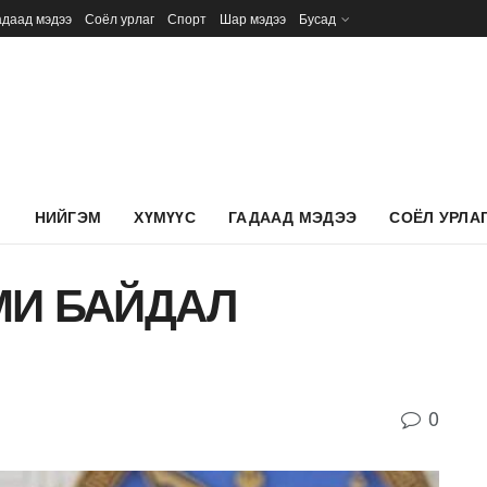
адаад мэдээ
Соёл урлаг
Спорт
Шар мэдээ
Бусад
Л
НИЙГЭМ
ХҮМҮҮС
ГАДААД МЭДЭЭ
СОЁЛ УРЛА
МИ БАЙДАЛ
0