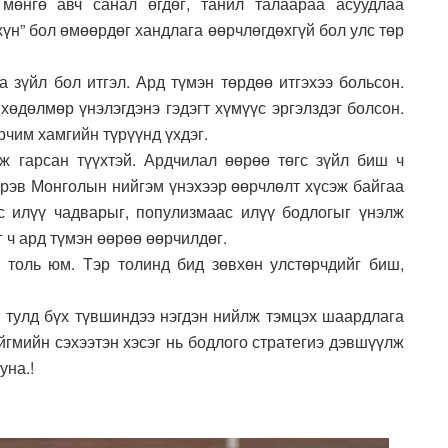
мөнгө авч санал өгдөг, танил талаараа асуудлаа
хүн” бол өмөөрдөг хандлага өөрчлөгдөхгүй бол улс төр
 зүйл бол итгэл. Ард түмэн төрдөө итгэхээ больсон.
хөдөлмөр үнэлэгдэнэ гэдэгт хүмүүс эргэлздэг болсон.
рчим хамгийн түрүүнд үхдэг.
ж гарсан түүхтэй. Ардчилал өөрөө төгс зүйл биш ч
эрэв Монголын нийгэм үнэхээр өөрчлөлт хүсэж байгаа
с илүү чадварыг, популизмаас илүү бодлогыг үнэлж
г ч ард түмэн өөрөө өөрчилдөг.
толь юм. Тэр толинд бид зөвхөн улстөрчдийг биш,
н тулд бүх түвшиндээ нэгдэн нийлж тэмцэх шаардлага
йгмийн сэхээтэн хэсэг нь бодлого стратегиэ дэвшүүлж
уна.!