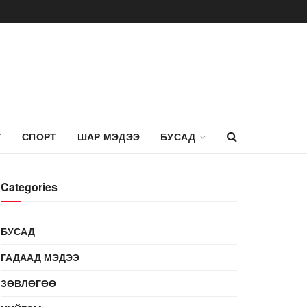
Г
СПОРТ
ШАР МЭДЭЭ
БУСАД
Categories
БУСАД
ГАДААД МЭДЭЭ
ЗӨВЛӨГӨӨ