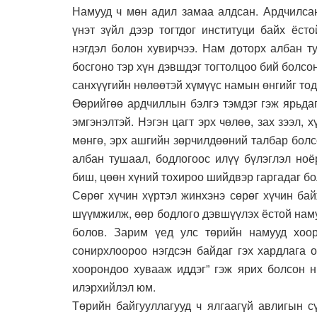
Намууд ч мөн адил замаа алдсан. Ардчилсан
үнэт зүйл дээр тогтдог институци байх ёст
нэгдэл болон хувирчээ. Нам доторх албан т
босгоно тэр хүн дэвшдэг тогтолцоо бий болсо
санхүүгийн нөлөөтэй хүмүүс намын өнгийг то
Өөрийгөө ардчиллын бэлгэ тэмдэг гэж ярьда
эмгэнэлтэй. Нэгэн цагт эрх чөлөө, зах зээл,
мөнгө, эрх ашгийн зөрчилдөөний талбар болс
албан тушаал, бодлогоос илүү бүлэглэл но
биш, цөөн хүний тохироо шийдвэр гаргадаг б
Сөрөг хүчин хүртэл жинхэнэ сөрөг хүчин ба
шүүмжилж, өөр бодлого дэвшүүлэх ёстой наму
болов. Зарим үед улс төрийн намууд хоор
сонирхлоороо нэгдсэн байдаг гэх хардлага 
хоорондоо хувааж иддэг” гэж ярих болсон н
илэрхийлэл юм.
Төрийн байгууллагууд ч ялгаагүй авлигын с