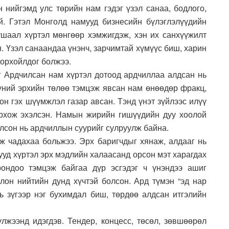
 нийгэмд улс төрийн нам гэдэг үзэл санаа, бодлого,
ой. Гэтэл Монголд намууд бизнесийн бүлэглэлүүдийн
ушаал хүртэл мөнгөөр хэмжигдэж, хэн их санхүүжилт
н. Үзэл санаандаа үнэнч, зарчимтай хүмүүс биш, харин
дорхойлдог болжээ.
г Ардчилсан нам хүртэл дотоод ардчиллаа алдсан нь
 хүний эрхийн төлөө тэмцэж явсан нам өнөөдөр фракц,
он гэх шүүмжлэл газар авсан. Тэнд үнэт зүйлээс илүү
ёрхож эхэлсэн. Намын жирийн гишүүдийн дуу хоолой
олсон нь ардчиллын суурийг сулруулж байна.
йж чадахаа больжээ. Эрх баригчдыг хянаж, алдааг нь
уд хүртэл эрх мэдлийн халаасанд орсон мэт харагдах
ондоо тэмцэж байгаа дүр эсгэдэг ч үнэндээ ашиг
олон нийтийн дунд хүчтэй болсон. Ард түмэн “эд нар
ь зүгээр нэг бухимдал биш, төрдөө алдсан итгэлийн
үлжээнд идэгдэв. Тендер, концесс, төсөл, зөвшөөрөл