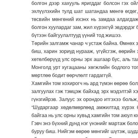
болгон дээр хахууль яригддаг болсон гэх ой
эхлүүлэхийн тулд шат шатандаа мөнгө өгдөг,
төсвийн мөнгөний ихэнх нь замдаа алдагдаж
болгон хуулардаг зам, жил хүрэхгүй эвдэрдэг
бүтээн байгуулалтууд үүний тод жишээ.
Төрийн залгамж чанар ч устаж байна. Өмнөх 
биш, харин зориуд нурааж, үгүйсгэж, өөрийн
хөтөлбөрүүд улс орны эрх ашгаар бус, аль та
Монголд урт хугацааны хөгжлийн бодлого тог
мөртлөө бодит өөрчлөлт гардаггүй.
Хамгийн том хохирогч нь ард түмэн өөрөө бо
залгуулах гэж тэмцэж байхад эрх мэдэлтэй хэ
гүнзгийрэв. Залуус эх орондоо итгэхээ боль
“Шударгаар хөдөлмөрлөөд амжилтад хүрэх б
байгаа нь улс орны хувьд хамгийн том аюул ю
Гэвч энэ бүхний дунд нэг үнэнийг мартаж боло
буруу биш. Нийгэм өөрөө мөнгийг шүтэж, шуда