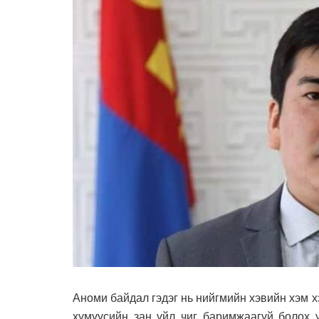
Аноми байдал гэдэг нь нийгмийн хэвийн хэм х
хүмүүсийн зан үйл чиг баримжаагүй болох ү