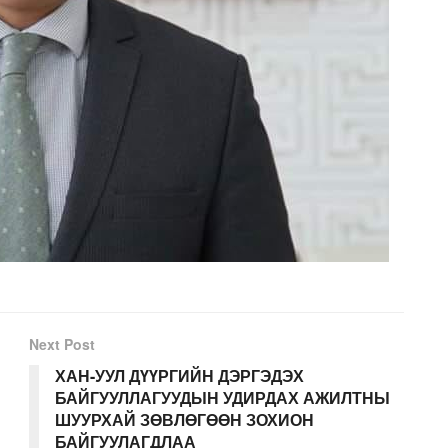
Next Post
ХАН-УУЛ ДҮҮРГИЙН ДЭРГЭДЭХ
БАЙГУУЛЛАГУУДЫН УДИРДАХ АЖИЛТНЫ
ШУУРХАЙ ЗӨВЛӨГӨӨН ЗОХИОН
БАЙГУУЛАГДЛАА