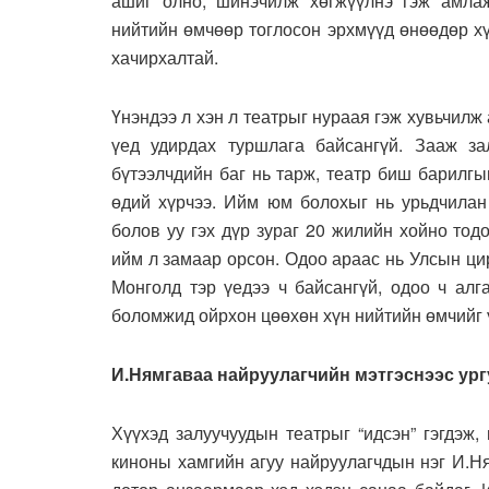
ашиг олно, шинэчилж хөгжүүлнэ гэж амлаж
нийтийн өмчөөр тоглосон эрхмүүд өнөөдөр хү
хачирхалтай.
Үнэндээ л хэн л театрыг нураая гэж хувьчилж 
үед удирдах туршлага байсангүй. Зааж за
бүтээлчдийн баг нь тарж, театр биш барилгы
өдий хүрчээ. Ийм юм болохыг нь урьдчилан
болов уу гэх дүр зураг 20 жилийн хойно тод
ийм л замаар орсон. Одоо араас нь Улсын ци
Монголд тэр үедээ ч байсангүй, одоо ч алг
боломжид ойрхон цөөхөн хүн нийтийн өмчийг ү
И.Нямгаваа найруулагчийн мэтгэснээс ур
Хүүхэд залуучуудын театрыг “идсэн” гэгдэж
киноны хамгийн агуу найруулагчдын нэг И.Н