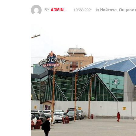
BY
ADMIN
10/22/2021
in
Нийтлэл
,
Онцлох 