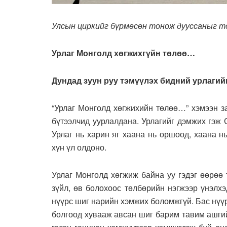
Улсын циркийг бүрмөсөн тонож дууссаныг т
Урлаг Монголд хөгжихгүйн төлөө…
Дундад зуун руу тэмүүлэх бидний урлаги
“Урлаг Монголд хөгжихийн төлөө…” хэмээн з
бүтээлчид уурлалдана. Урлагийг дэмжих гэж 
Урлаг нь харин яг хаана нь оршоод, хаана н
хүн үл олдоно.
Урлаг Монголд хөгжиж байна уу гэдэг өөрөө
зүйл, өв болохоос төлбөрийн нэгжээр үнэлхэ
нүүрс шиг нарийн хэмжих боломжгүй. Бас нүү
болгоод хувааж авсан шиг барим тавим ашгийг