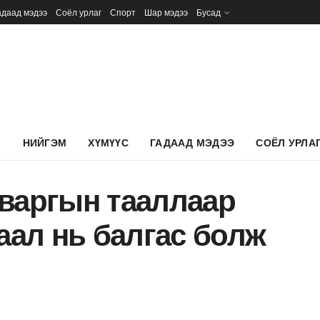
адаад мэдээ
Соёл урлаг
Спорт
Шар мэдээ
Бусад
Л
НИЙГЭМ
ХҮМҮҮС
ГАДААД МЭДЭЭ
СОЁЛ УРЛА
аваргын тааллаар
заал нь балгас болж