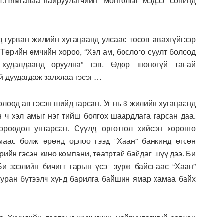
И.Нямгаваа найруулагчийн “Монголын мэдээ” сонинд
 гурван жилийн хугацаанд улсаас төсөв авахгүйгээр
 Төрийн өмчийн хороо, “Хэл ам, бослого суулт болоод
 худалдаанд оруулна” гэв. Өдөр шөнөгүй танай
й дуудагдаж залхлаа гэсэн…
өлөөд ав гэсэн шийд гарсан. Уг нь 3 жилийн хугацаанд
н ч хэл амыг нэг тийш болгох шаардлага гарсан даа.
рөөдөл унтарсан. Сүүлд өргөтгөл хийсэн хөрөнгө
амаас болж өрөнд орлоо гээд “Хаан” банкинд өгсөн
өрийн гэсэн кино компани, театртай байдаг шүү дээ. Би
Би зээлийн бичигт гарын үсэг зурж байснаас “Хаан”
ч уран бүтээлч хүнд барилга байшин ямар хамаа байх