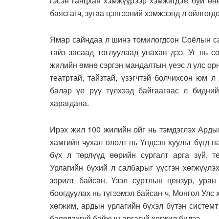
гэсэн ганцхан хэмжүүрээр хэмжигдэж буй өнө
баясгагч, зугаа цэнгээний хэмжээнд л ойлгогд
Ямар сайндаа л шинэ томилогдсон Соёлын са
тайз засаад тоглуулаад унахав дээ. Уг нь 
жилийн өмнө сэргэн мандалтын үеэс л улс ор
театртай, тайзтай, үзэгчтэй болчихсон юм 
балар үе рүү түлхээд байгаагаас л бидний
харагдана.
Ирэх жил 100 жилийн ойг нь тэмдэглэх Арды
хамгийн чухал ололт нь Үндсэн хуульт бүгд 
бүх л төрлүүд өөрийн сургалт арга зүй, т
Урлагийн бүхий л салбарыг үүсгэн хөгжүүлэ
зорилт байсан. Үзэл суртлын цензур, уран 
боогдуулах нь түгээмэл байсан ч, Монгол Улс х
хөгжим, ардын урлагийн бүхэл бүтэн системт
баярлахгүй байхын аргагүй хөгжил билээ.