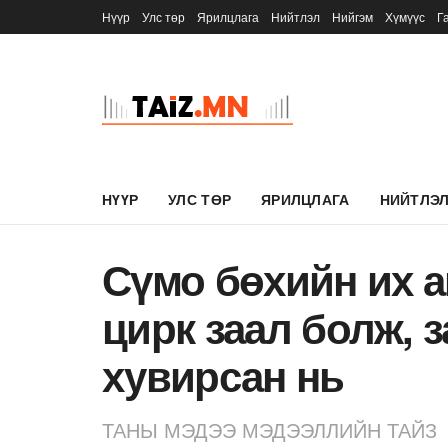
Нүүр
Улс төр
Ярилцлага
Нийтлэл
Нийгэм
Хүмүүс
Г
НҮҮР
УЛС ТӨР
ЯРИЛЦЛАГА
НИЙТЛЭ
Сүмо бөхийн их 
цирк заал болж, 
хувирсан нь
ТАНЫ МЭДЭЭ МЭДЭЭЛЛИЙН ТАЙЗ