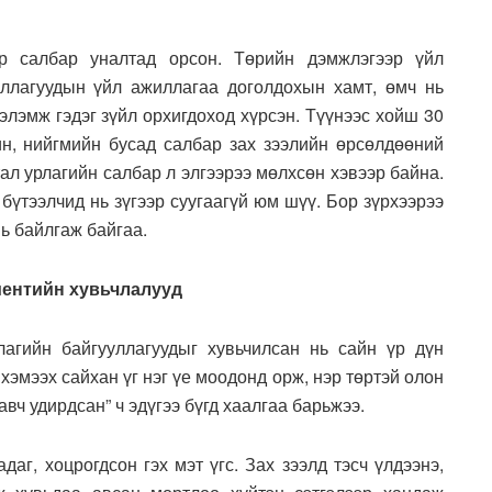
р салбар уналтад орсон. Төрийн дэмжлэгээр үйл
уллагуудын үйл ажиллагаа доголдохын хамт, өмч нь
элэмж гэдэг зүйл орхигдоход хүрсэн. Түүнээс хойш 30
ин, нийгмийн бусад салбар зах зээлийн өрсөлдөөний
ал урлагийн салбар л элгээрээ мөлхсөн хэвээр байна.
 бүтээлчид нь зүгээр суугаагүй юм шүү. Бор зүрхээрээ
ь байлгаж байгаа.
ментийн хувьчлалууд
лагийн байгууллагуудыг хувьчилсан нь сайн үр дүн
хэмээх сайхан үг нэг үе моодонд орж, нэр төртэй олон
авч удирдсан” ч эдүгээ бүгд хаалгаа барьжээ.
даг, хоцрогдсон гэх мэт үгс. Зах зээлд тэсч үлдээнэ,