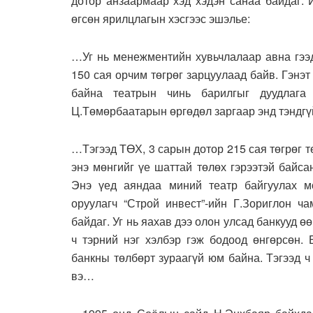
дотор анзаармаар хэд хэдэн санаа байдаг. 
өгсөн ярилцлагын хэсгээс эшэлье:
…Уг нь менежментийн хувьчлалаар авна гээд
150 сая орчим төгрөг зарцуулаад байв. Гэнэт
байна театрын чинь барилгыг дуудлага
Ц.Төмөрбаатарын өргөдөл заргаар энд тэндгү
…Тэгээд ТӨХ, 3 сарын дотор 215 сая төгрөг т
энэ мөнгийг үе шаттай төлөх гэрээтэй байса
Энэ үед аяндаа миний театр байгуулах мө
оруулагч “Строй инвест”-ийн Г.Зориглон ч
байдаг. Уг нь яахав дээ олон улсад банкууд ө
ч тэрний нэг хэлбэр гэж бодоод өнгөрсөн. 
банкны төлбөрт зураагүй юм байна. Тэгээд 
вэ…