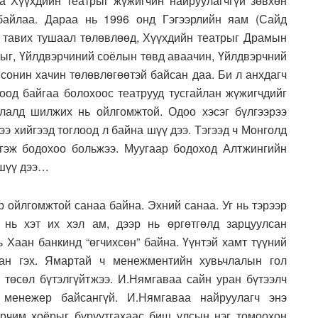
 Хүүхдийн театрыг жүжигчин найруулагчгүй зөвхөн
байлаа. Дараа нь 1996 онд Гэгээрлийн яам (Сайд
 тавих тушаал төлөвлөөд, Хүүхдийн театрыг Драмын
гыг, Үйлдвэрчиний соёлын төвд аваачин, Үйлдвэрчний
 сонин хачин төлөвлөгөөтэй байсан даа. Би л анхдагч
роод байгаа болохоос театрууд тусгайлан жүжигчдийг
члалд шилжих нь ойлгомжтой. Одоо хэсэг бүлгээрээ
ээ хийгээд тоглоод л байна шүү дээ. Тэгээд ч Монголд
 гэж бодохоо больжээ. Муугаар бодоход Алтжингийн
 шүү дээ…
 ойлгомжтой санаа байна. Эхний санаа. Уг нь тэрээр
 нь хэт их хэл ам, дээр нь өргөтгөлд зарцуулсан
 Хаан банкинд “өгчихсөн” байна. Үүнтэй хамт түүний
сан гэх. Ямартай ч менежментийн хувьчлалын гол
 төсөл бүтэлгүйтжээ. И.Нямгаваа сайн уран бүтээлч
 менежер байсангүй. И.Нямгаваа найруулагч энэ
арчим хоёрыг буруутгахаас биш улсын нэг томоохон