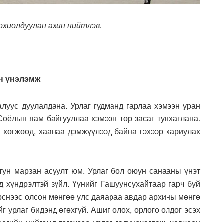
охиолдуулан ахин нийтлэв.
йн үнэлэмж
алуус дуулалдана. Урлаг гудманд гарлаа хэмээн уран
Соёлын яам байгууллаа хэмээн төр засаг тунхаглана.
ь хөгжөөд, хаанаа дэмжүүлээд байна гэхээр хариулах
 тун марзан асуулт юм. Урлаг бол оюун санааны үнэт
д хүндрэлтэй зүйл. Үүнийг Гашуунсухайтаар гарч буй
рснээс олсон мөнгөө улс даяараа авдар архины мөнгө
 урлаг бидэнд өгөхгүй. Ашиг олох, орлого олдог эсэх