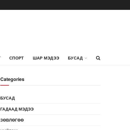
Г
СПОРТ
ШАР МЭДЭЭ
БУСАД
Categories
БУСАД
ГАДААД МЭДЭЭ
ЗӨВЛӨГӨӨ