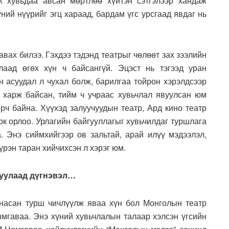
 хувьдаа авсан мөртлөө хүйтэн сэтгэлээр хандаж
ний нүүрийг эгц хараад, бардам үгс урсгаад явдаг нь
авах билээ. Гэхдээ тэдэнд театрыг чөлөөт зах зээлийн
лаад өгөх хүн ч байсангүй. Эцэст нь тэгээд уран
н асуудал л чухал болж, барилгаа тойрон хэрэлдсээр
 харж байсан, тийм ч учраас хувьчлал явуулсан юм
орч байна. Хүүхэд залуучуудын театр, Ард кино театр
рк орлоо. Урлагийн байгууллагыг хувьчилдаг туршлага
а. Энэ сиймхийгээр ов зальтай, арай илүү мэдээлэл,
рэн таран хийчихсэн л хэрэг юм.
гуулаад дүгнэвэл…
, насан турш чичлүүлж яваа хүн бол Монголын театр
ямгаваа. Энэ хүний хувьчлалын талаар хэлсэн үгсийн