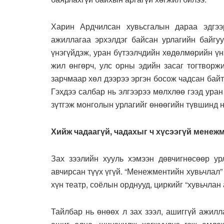
Харин Ардчилсан хувьсгалын дараа эдгээ
ажиллагаа эрхэлдэг байсан урлагийн байгу
үнэгүйдэж, уран бүтээлчдийн хөдөлмөрийн үн
жил өнгөрч, улс орны эдийн засаг тогтворж
зарчмаар хөл дээрээ эргэн босож чадсан байт
Гэхдээ салбар нь элгээрээ мөлхлөө гээд уран
зүтгэж монголын урлагийг өнөөгийн түвшинд н
Хийж чадаагүй, чадахыг ч хүсээгүй менеж
Зах зээлийн хууль хэмээн дөвчигнөсөөр ур
авчирсан түүх үгүй. “Менежментийн хувьчлал” 
хүн театр, соёлын орднууд, циркийг “хувьчлан 
Тайлбар нь өнөөх л зах зээл, ашиггүй ажилла