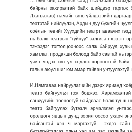
…1995 онд Соёлын сайд Н.Энхбаяр байхдаа
байрны захиралтай байх шийдвэр гаргаж 
Лхагважав) намайг кино үйлдвэрийн даргаар
театртай нийлүүлэн, Ардын дуу бүжгийн чуул
соёлын төвийг Хүүхдийн театрт аваачих гээд
нь болж театрын “туйпуу” залгисан хэрэгт о
тэжээдэг тогтолцооноос салж байрууд хувь
хамтлаг, продакшн болоод байр савтай нь гэр
учир мэдэх хүн үл хөдлөх хөрөнгөтэй байя
галын аюул шиг юм амар тайван унтуулахгүй
И.Нямгаваа найруулагчийн дээрх ярианд хоёр
театр байгуулъя гэж боджээ. Харамсалтай
санхүүгийн тооцоогүй байдлаас болж түнш нь
театр байгуулах бүтээлч эрмэлзлэл унтар
оролцогч явцын дунд зорилгоосоо ухарч энэ
байсантай хэн ч маргахгүй. Гэхдээ сайн
бүтэлгүйтэлдээ олны хэл ам, зах зээлийн з