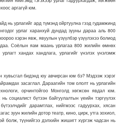
өгийн нийгэмд тэгэхээр урлаг гадуурхагдаж, хөгжөөн
охоос аргагүй юм.
йд нь урлагийг ард түмэнд ойртуулна гээд гудамжинд
сонгодог урлаг харанхуй дундад зууны дараа аль 800
ноороо хэрэн явж, явуулын үзүүлбэр үзүүлэхээ болиод
л даа. Соёлын яам маань урлагаа 800 жилийн өмнөх
 урлагт хандах хандлага, урлагийг үнэлэх үнэлэмж
н хувьсгал бидэнд юу авчирсан юм бэ? Мэдээж хэрэг
найрамдах засаглал. Дараагийн том ололт нь урлагийн
ехнологи, орчинтойгоо Монголд хөгжсөн явдал юм.
х нь социалист бүтээн байгуулалтын үеийн тэргүүлэх
бүтээлчдийг дарамтлах, нийгмээс гадуурхах, хясан
агас зуун жилийн дотор театр, кино, цирк, утга зохиол,
эй болж, түүнийгээ дэлхийн жишигт хүргэж чадсан нь