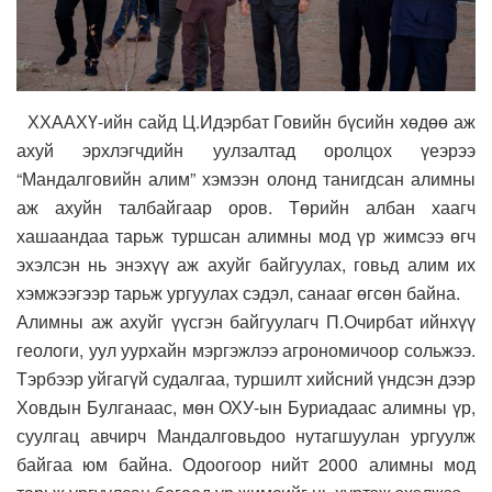
ХХААХҮ-ийн сайд Ц.Идэрбат Говийн бүсийн хөдөө аж
ахуй эрхлэгчдийн уулзалтад оролцох үеэрээ
“Мандалговийн алим” хэмээн олонд танигдсан алимны
аж ахуйн талбайгаар оров. Төрийн албан хаагч
хашаандаа тарьж туршсан алимны мод үр жимсээ өгч
эхэлсэн нь энэхүү аж ахуйг байгуулах, говьд алим их
хэмжээгээр тарьж ургуулах сэдэл, санааг өгсөн байна.
Алимны аж ахуйг үүсгэн байгуулагч П.Очирбат ийнхүү
геологи, уул уурхайн мэргэжлээ агрономичоор сольжээ.
Тэрбээр уйгагүй судалгаа, туршилт хийсний үндсэн дээр
Ховдын Булганаас, мөн ОХУ-ын Буриадаас алимны үр,
суулгац авчирч Мандалговьдоо нутагшуулан ургуулж
байгаа юм байна. Одоогоор нийт 2000 алимны мод