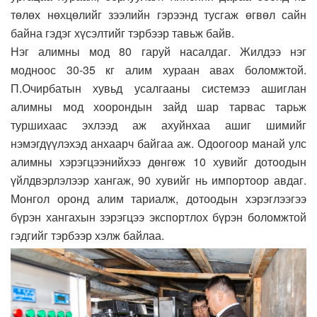
төлөх нөхцөлийг зээлийн гэрээнд тусгаж өгвөл сайн
байна гэдэг хүсэлтийг тэрбээр тавьж байв.
Нэг алимны мод 80 гаруй насалдаг. Жилдээ нэг
модноос 30-35 кг алим хураан авах боломжтой.
П.Очирбатын хувьд усалгааны системээ ашиглан
алимны мод хоорондын зайд шар тарвас тарьж
туршихаас эхлээд аж ахуйнхаа ашиг шимийг
нэмэгдүүлэхэд анхаарч байгаа аж. Одоогоор манай улс
алимны хэрэгцээнийхээ дөнгөж 10 хувийг дотоодын
үйлдвэрлэлээр хангаж, 90 хувийг нь импортоор авдаг.
Монгол оронд алим тариалж, дотоодын хэрэглээгээ
бүрэн хангахын зэрэгцээ экспортлох бүрэн боломжтой
гэдгийг тэрбээр хэлж байлаа.