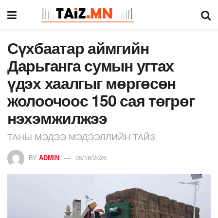
Сүхбаатар аймгийн
Дарьганга сумын угтах
үдэх хаалгыг мөргөсөн
жолоочоос 150 сая төгрөг
нэхэмжилжээ
ТАНЫ МЭДЭЭ МЭДЭЭЛЛИЙН ТАЙЗ
BY
ADMIN
05/18/2026