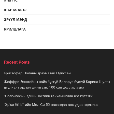
ШАР МЭДЭЭ
ЭРҮҮЛ МЭНД
ЯРИЛЦЛАГА
Recent Posts
Кристофер Ноланы трауматай Одиссей
Жеффри Эпштейны найз бүсгүй Беларус бүсгүй Карина Шуляк
дуулиант арлын шилтгээн, 100 сая доллар авна
“Солонгосын эдийн засгийн гайхамшгийн нэг бүтээгч”
“Spice Girls”-ийн Мел Си 52 насандаа анх удаа гэрлэлээ