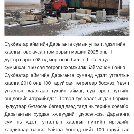
Сүхбаатар аймгийн Дарьганга сумын угталт, үдэлтийн
хаалгыг өвс ачсан том оврын машин 2025 оны 11
дүгээр сарын 08-нд мөргөсөн билээ. Тэгвэл тус
сумынхан 150 сая төгрөг нэхэмжилж байгаа юм байна.
Сүхбаатар аймгийн Дарьганга суманд үдэлт угталтын
хаалга 2018 онд 100 гаруй сая төгрөгөөр босжээ. Үдэлт
угталтын хаалгаар тухайн аймаг, сум орон нутгийн
онцлогийг илэрхийлдэг. Тэгвэл тус хаалгыг дан боржин
чулуугаар бүтээсэн бөгөөд дээд талд нь төрийн соёмбо,
Дарьгангын хурдан хүлгүүдийг дүрсэлжээ. Дарьганга
сум нь үдэлт угталтын хаалгыг нутгийн иргэдийн
хандиваар барьж байгаа бөгөөд нийт 100 гаруй сая