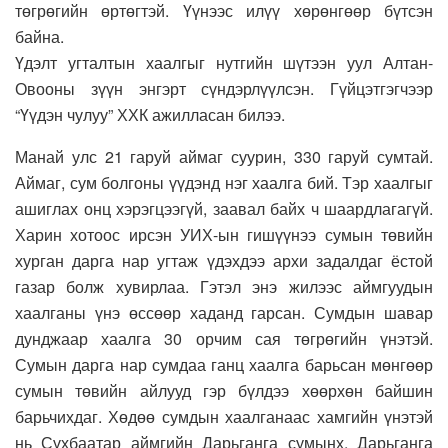
төгрөгийн өртөгтэй. Үүнээс илүү хөрөнгөөр бүтсэн
байна.
Үдэлт угталтын хаалгыг нутгийн шүтээн уул Алтан-
Овооны зүүн энгэрт сүндэрлүүлсэн. Гүйцэтгэгчээр
“Үүдэн чулуу” ХХК ажилласан билээ.
Манай улс 21 гаруй аймаг суурин, 330 гаруй сумтай.
Аймаг, сум болгоны үүдэнд нэг хаалга бий. Тэр хаалгыг
ашиглах онц хэрэгцээгүй, заавал байх ч шаардлагагүй.
Харин хотоос ирсэн УИХ-ын гишүүнээ сумын төвийн
хурган дарга нар угтаж үдэхдээ архи задалдаг ёстой
газар болж хувирлаа. Гэтэл энэ жилээс аймгуудын
хаалганы үнэ өссөөр хаданд гарсан. Сумдын шавар
дунджаар хаалга 30 орчим сая төгрөгийн үнэтэй.
Сумын дарга нар сумдаа ганц хаалга барьсан мөнгөөр
сумын төвийн айлууд гэр бүлдээ хөөрхөн байшин
барьчихдаг. Хөдөө сумдын хаалганаас хамгийн үнэтэй
нь Сүхбаатар аймгийн Дарьганга сумынх. Дарьганга