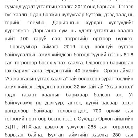
суманд үдэлт угталтын хаалга 2017 онд барьсан. Тэгвэл
тус хаалгыг дан боржин чулуугаар бүтээж, дээд талд нь
төрийн соёмбо, Дарьгангын хурдан хүлгүүдийг
дүрсэлжээ. Дарьганга сум нь үдэлт угталтын хаалга
нийт 100 гаруй сая төгрөгийн өртгөөр бүтжээ.
Говьсүмбэр аймагт 2019 онд цөөнгүй бүтээн
байгуулалтын ажил хийгдсэн бөгөөд түүний нэг нь 81.8
сая төгрөгөөр босох угтах хаалга. Одоогоор баригдсан
гэх баримт алга. Эрдэнэтийн 40 жилийн Орхон аймаг
“Аз жаргалын угтах хаалга”-тай болохоор зураг төслийн
ажил хийсэн. Эрдэнэт хотоос 32 км зайтай “Ухаа хөтөл”
гэдэг газарт хаалгыг барихаар болсон аж. Уг
байгууламж нь дэлгүүр, аптек, дугуй засвар зэрэг
цогцолбор байхаар төлөвлөгдөж, 700 орчим сая
төгрөгийн өртгөөр босно гэсэн. Сүүлдээ Орхон аймгийн
ЗДТГ, ИТХ-аас дэмжлэг үзүүлэн 285 сая төгрөгөөр
барьсан байна. Булган аймгийн хаалга 280 сая