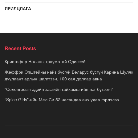
ЯРИЛЦЛАГА
Recent Posts
Кристофер Ноланы трауматай Одиссей
Жеффри Эпштейны найз бүсгүй Беларус бүсгүй Карина Шуляк
дуулиант арлын шилтгээн, 100 сая доллар авна
“Солонгосын эдийн засгийн гайхамшгийн нэг бүтээгч”
“Spice Girls”-ийн Мел Си 52 насандаа анх удаа гэрлэлээ