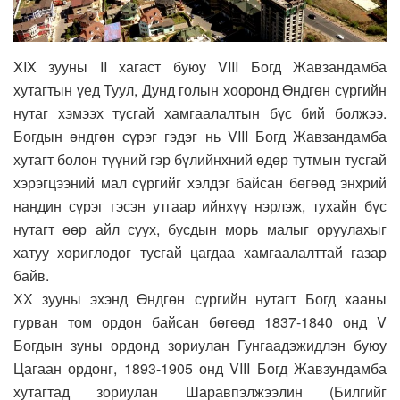
XIX зууны II хагаст буюу VIII Богд Жавзандамба
хутагтын үед Туул, Дунд голын хооронд Өндгөн сүргийн
нутаг хэмээх тусгай хамгаалалтын бүс бий болжээ.
Богдын өндгөн сүрэг гэдэг нь VIII Богд Жавзандамба
хутагт болон түүний гэр бүлийнхний өдөр тутмын тусгай
хэрэгцээний мал сүргийг хэлдэг байсан бөгөөд энхрий
нандин сүрэг гэсэн утгаар ийнхүү нэрлэж, тухайн бүс
нутагт өөр айл суух, бусдын морь малыг оруулахыг
хатуу хориглодог тусгай цагдаа хамгаалалттай газар
байв.
ХХ зууны эхэнд Өндгөн сүргийн нутагт Богд хааны
гурван том ордон байсан бөгөөд 1837-1840 онд V
Богдын зуны ордонд зориулан Гунгаадэжидлэн буюу
Цагаан ордонг, 1893-1905 онд VIII Богд Жавзундамба
хутагтад зориулан Шаравпэлжээлин (Билгийг