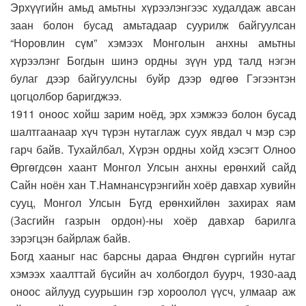
Эрхүүгийн амьд амьтны хүрээлэнгээс худалдаж авсан
заан болон бусад амьтадаар суурилж байгуулсан
“Норовлин сүм” хэмээх Монголын анхны амьтны
хүрээлэнг Богдын шинэ ордны зүүн урд талд нэгэн
булаг дээр байгуулсны буйр дээр өдгөө Гэгээнтэн
цогцолбор баригджээ.
1911 оноос хойш зарим ноёд, эрх хэмжээ болон бусад
шалтгаанаар хүч түрэн нутаглаж суух явдал ч мэр сэр
гарч байв. Тухайлбал, Хүрэн ордны хойд хэсэгт Олноо
Өргөгдсөн хаант Монгол Улсын анхны ерөнхий сайд
Сайн ноён хан Т.Намнансүрэнгийн хоёр давхар хувийн
сууц, Монгол Улсын Бүгд ерөнхийлөн захирах яам
(Засгийн газрын ордон)-ны хоёр давхар барилга
зэрэгцэн байрлаж байв.
Богд хааныг нас барсны дараа Өндгөн сүргийн нутаг
хэмээх хаалттай бүсийн ач холбогдол буурч, 1930-аад
оноос айлууд суурьшин гэр хороолол үүсч, улмаар аж