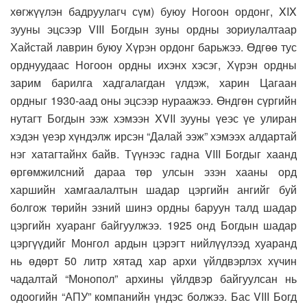
хөгжүүлэн бадруулагч сүм) буюу Ногоон ордонг, XIX
зууны эцсээр VIII Богдын зуны ордны зориулалтаар
Хайстай лаврин буюу Хүрэн ордонг барьжээ. Өдгөө тус
орднуудаас Ногоон ордны ихэнх хэсэг, Хүрэн ордны
зарим барилга хадгалагдан үлдэж, харин Цагаан
ордныг 1930-аад оны эцсээр нураажээ. Өндгөн сүргийн
нутагт Богдын ээж хэмээн XVII зууны үеэс үе улиран
хэдэн үеэр хүндэлж ирсэн “Далай ээж” хэмээх алдартай
нэг хатагтайнх байв. Түүнээс гадна VIII Богдыг хаанд
өргөмжилсний дараа төр улсын эзэн хааны орд
харшийн хамгаалалтын шадар цэргийн ангийг буй
болгож төрийн эзний шинэ ордны баруун талд шадар
цэргийн хуаранг байгуулжээ. 1925 онд Богдын шадар
цэргүүдийг Монгол ардын цэрэгт нийлүүлээд хуаранд
нь өдөрт 50 литр хятад хар архи үйлдвэрлэх хүчин
чадалтай “Монопол” архины үйлдвэр байгуулсан нь
одоогийн “АПУ” компанийн үндэс болжээ. Бас VIII Богд