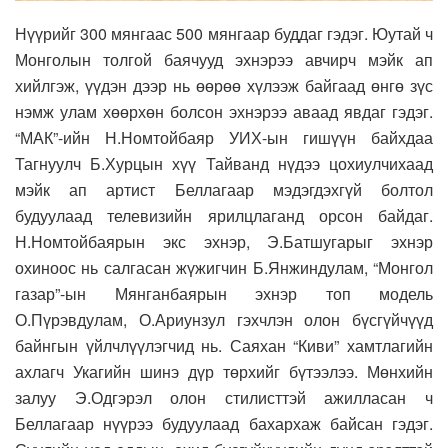
Нүүрийг 300 мянгаас 500 мянгаар буддаг гэдэг. Юутай ч
Монголын толгой баячууд эхнэрээ авчирч мэйк ап
хийлгэж, үүдэн дээр нь өөрөө хүлээж байгаад өнгө зүс
нэмж улам хөөрхөн болсон эхнэрээ аваад явдаг гэдэг.
“МАК”-ийн Н.Номтойбаяр УИХ-ын гишүүн байхдаа
Тагнуулч Б.Хурцын хүү Тайванд нүдээ цохиулчихаад
мэйк ап артист Беллагаар мэдэгдэхгүй болтол
будуулаад телевизийн ярилцлаганд орсон байдаг.
Н.Номтойбаярын экс эхнэр, Э.Батшугарыг эхнэр
охиноос нь салгасан жүжигчин Б.Янжиндулам, “Монгол
газар”-ын Мянганбаярын эхнэр топ модель
О.Пүрэвдулам, О.Ариунзул гэхчлэн олон бүсгүйчүүд
байнгын үйлчлүүлэгчид нь. Саяхан “Киви” хамтлагийн
ахлагч Укагийн шинэ дүр төрхийг бүтээлээ. Мөнхийн
залуу Э.Одгэрэл олон стилисттэй ажилласан ч
Беллагаар нүүрээ будуулаад бахархаж байсан гэдэг.