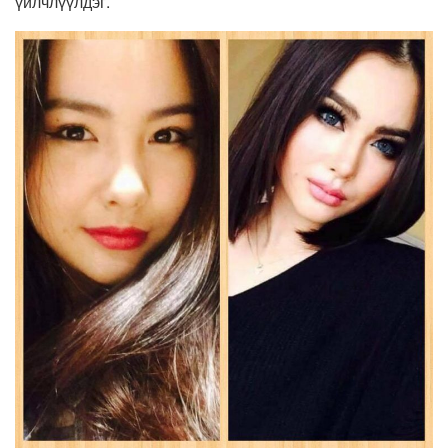
үйлчлүүлдэг.