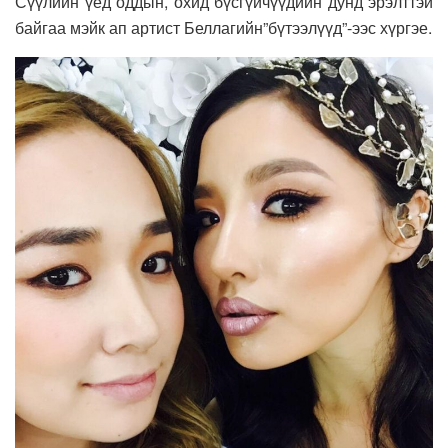
Сүүлийн үед оддын, охид бүсгүйчүүдийн дунд эрэлттэй
байгаа мэйк ап артист Беллагийн”бүтээлүүд”-ээс хүргэе.