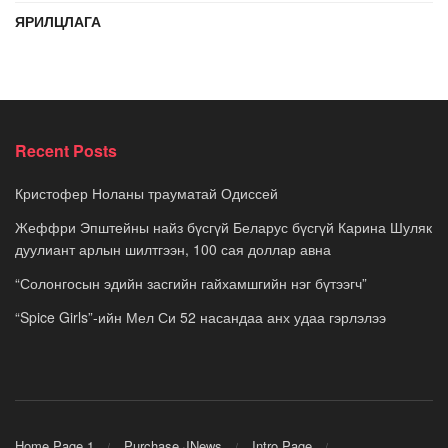
ЯРИЛЦЛАГА
Recent Posts
Кристофер Ноланы трауматай Одиссей
Жеффри Эпштейны найз бүсгүй Беларус бүсгүй Карина Шуляк
дуулиант арлын шилтгээн, 100 сая доллар авна
“Солонгосын эдийн засгийн гайхамшгийн нэг бүтээгч”
“Spice Girls”-ийн Мел Си 52 насандаа анх удаа гэрлэлээ
Home Page 1
Purchase JNews
Intro Page