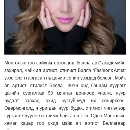
Монголын гоо сайхны ертөнцөд “Бэлла арт” академийн
захирал, мэйк ап артист, стилист Бэлла “
Fashion&Artist
”
үзэсгэлэн гаргасан нь цочир сонин үзэгдэд болсон. Мэйк
ап артист, стилист Белла
2016 онд Ганнам дүүрэгт
цагийн сургалтаа 50 мянган вонноор үнэлж, нүүр
будалт заахад охид бүсгүйчүүд их сонирхсон.
Өвөрмонголд ч уригдан нүүр будах, стилист чиглэлээр
сургалт явуулж багшилж байсан нэгэн. Одоо Монголын
хамаг хацар гоо охид мэйк ап артист Беллагаар