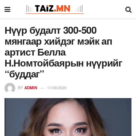
Нүүр будалт 300-500
мянгаар хийдэг мэйк ап
артист Белла
Н.Номтойбаярын нүүрийг
“буддаг”
BY
ADMIN
11/09/2020