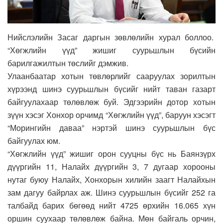
Нийслэлийн Засаг даргын зөвлөлийн хурал боллоо.
“Хөгжлийн үүд” жишиг суурьшлын бүсийн
барилгажилтын төслийг дэмжив.
Улаанбаатар хотын төвлөрлийг сааруулах зорилтын
хүрээнд шинэ суурьшлын бүсийг нийт таван газарт
байгуулахаар төлөвлөж буй. Эдгээрийн дотор хотын
зүүн хэсэг Хонхор орчимд “Хөгжлийн үүд”, баруун хэсэгт
“Морингийн даваа” нэртэй шинэ суурьшлын бүс
байгуулах юм.
“Хөгжлийн үүд” жишиг орон сууцны бүс нь Баянзүрх
дүүргийн 11, Налайх дүүргийн 3, 7 дугаар хорооны
нутаг буюу Налайх, Хонхорын хилийн заагт Налайхын
зам дагуу байрлах аж. Шинэ суурьшлын бүсийг 252 га
талбайд барих бөгөөд нийт 4725 өрхийн 16.065 хүн
оршин суухаар төлөвлөж байна. Мөн байгаль орчин,