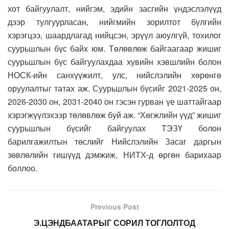
хот байгуулалт, нийгэм, эдийн засгийн үндэслэлүүд
дээр тулгуурласан, нийгмийн зорилтот бүлгийн
хэрэгцээ, шаардлагад нийцсэн, эрүүл аюулгүй, тохилог
суурьшлын бүс байх юм. Төлөвлөж байгаагаар жишиг
суурьшлын бүс байгуулахдаа хувийн хэвшлийн болон
НОСК-ийн санхүүжилт, улс, нийслэлийн хөрөнгө
оруулалтыг татах аж. Суурьшлын бүсийг 2021-2025 он,
2026-2030 он, 2031-2040 он гэсэн гурван үе шаттайгаар
хэрэгжүүлэхээр төлөвлөж буй аж. “Хөгжлийн үүд” жишиг
суурьшлын бүсийг байгуулах ТЭЗҮ болон
барилгажилтын төслийг Нийслэлийн Засаг даргын
зөвлөлийн гишүүд дэмжиж, НИТХ-д өргөн барихаар
боллоо.
Previous Post
Э.ЦЭНДБААТАРЫГ СОРИЛ ТОГЛОЛТОД