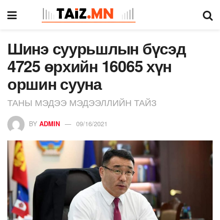
Шинэ суурьшлын бүсэд
4725 өрхийн 16065 хүн
оршин сууна
ТАНЫ МЭДЭЭ МЭДЭЭЛЛИЙН ТАЙЗ
BY
ADMIN
09/16/2021