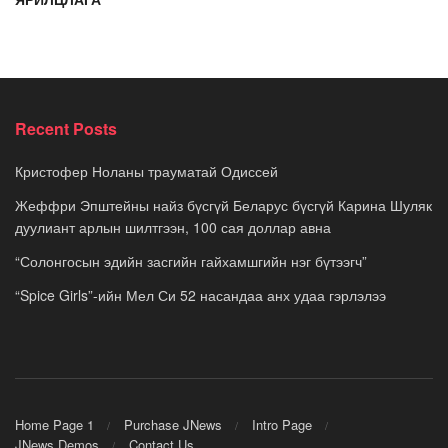
Recent Posts
Кристофер Ноланы трауматай Одиссей
Жеффри Эпштейны найз бүсгүй Беларус бүсгүй Карина Шуляк
дуулиант арлын шилтгээн, 100 сая доллар авна
“Солонгосын эдийн засгийн гайхамшгийн нэг бүтээгч”
“Spice Girls”-ийн Мел Си 52 насандаа анх удаа гэрлэлээ
Home Page 1
Purchase JNews
Intro Page
JNews Demos
Contact Us