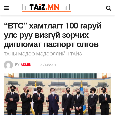
“ВТС” хамтлагт 100 гаруй
улс руу визгүй зорчих
дипломат паспорт олгов
ТАНЫ МЭДЭЭ МЭДЭЭЛЛИЙН ТАЙЗ
BY
ADMIN
09/14/2021