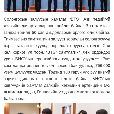
Солонгосын залуусын хамтлаг “BTS” Ази төдийгүй
дэлхийн даяар алдаршин цойлж байна. Энэ хамтлаг
ганцхан жилд 50 сая ам.долларын орлого олж байгаа.
Тиймээс энэ хамтлагийн залууст зориулан солонгосчууд
цэрэг татлагын хуульд өөрчлөлт оруулсан гэдэг. Сая
хөл хориог үл тоон, “BTS” хамтлагийг Хөх ордондоо
урин БНСУ-ын ерөнхийлөгч хүндэтгэл үзүүллээ. Энэ
хамтлаг нэг онлайн тоглолт зохион байгуулахад 756.000
үзэгч цуглуулж чадсан. Тэдэнд 100 гаруй улс руу визгүй
зорчих дипломат паспорт олгож байна. БНСУ-ын
хөвгүүдийн хамтлаг дэлхийн хөгжмийн ертөнцийн бүх
амжилтыг эвдэн, Гиннесийн 23 дээд амжилт тогтоогоод
байгаа юм.