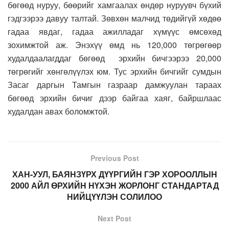
бөгөөд нуруу, бөөрийг хамгаалах өндөр нуруувч бүхий
гэдгээрээ давуу талтай. Зөвхөн малчид төдийгүй хөдөө
гадаа явдаг, гадаа ажилладаг хүмүүс өмсөхөд
зохимжтой аж. Энэхүү өмд нь 120,000 төгрөгөөр
худалдаалагддаг бөгөөд эрхийн бичгээрээ 20,000
төгрөгийг хөнгөлүүлэх юм. Тус эрхийн бичгийг сумдын
Засаг даргын Тамгын газраар дамжуулан тараах
бөгөөд эрхийн бичиг дээр байгаа хаяг, байршлаас
худалдан авах боломжтой.
Previous Post
ХАН-УУЛ, БАЯНЗҮРХ ДҮҮРГИЙН ГЭР ХОРООЛЛЫН
2000 АЙЛ ӨРХИЙН НҮХЭН ЖОРЛОНГ СТАНДАРТАД
НИЙЦҮҮЛЭН СОЛИЛОО
Next Post