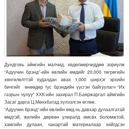
Дундговь аймгийн малчид, хөдөлмөрчиддөө зориулж
“Адуучин брэнд”-ийн өвлийн өмдийг 20,000 төгрөгийн
хөнгөлөлттэй худалдан авах 1,000 ширхэг эрхийн
бичгийг өнөөдөр тус брэндийн үүсгэн байгуулагч “Их
газрын чулуу” ХХК-ийн захирал П.Баяржаргал аймгийн
Засаг дарга Ц.Мөнхбатад хүлээлгэн өглөө.
“Адуучин брэнд”-ийн өвлийн өмд нь давхар дулаалгатай
өмдтэй, жилийн дөрвөн улиралд өмсөх боломжтой,
хамгийн дулаан, чанартай материалаар хийгдсэн