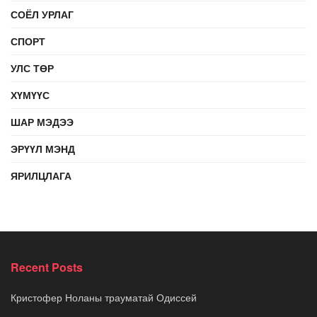
СОЁЛ УРЛАГ
СПОРТ
УЛС ТӨР
ХҮМҮҮС
ШАР МЭДЭЭ
ЭРҮҮЛ МЭНД
ЯРИЛЦЛАГА
Recent Posts
Кристофер Ноланы трауматай Одиссей