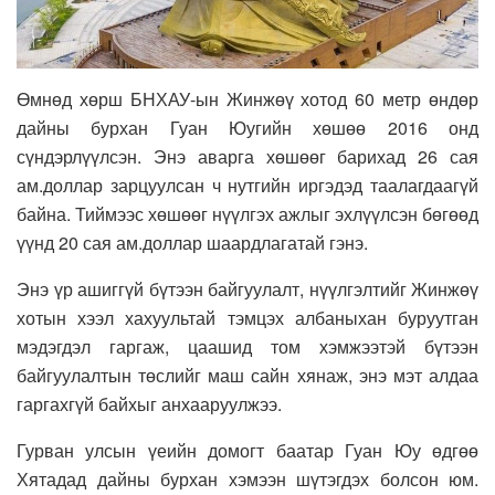
Өмнөд хөрш БНХАУ-ын Жинжөү хотод 60 метр өндөр
дайны бурхан Гуан Юугийн хөшөө 2016 онд
сүндэрлүүлсэн. Энэ аварга хөшөөг барихад 26 сая
ам.доллар зарцуулсан ч нутгийн иргэдэд таалагдаагүй
байна. Тиймээс хөшөөг нүүлгэх ажлыг эхлүүлсэн бөгөөд
үүнд 20 сая ам.доллар шаардлагатай гэнэ.
Энэ үр ашиггүй бүтээн байгуулалт, нүүлгэлтийг Жинжөү
хотын хээл хахуультай тэмцэх албаныхан буруутган
мэдэгдэл гаргаж, цаашид том хэмжээтэй бүтээн
байгуулалтын төслийг маш сайн хянаж, энэ мэт алдаа
гаргахгүй байхыг анхааруулжээ.
Гурван улсын үеийн домогт баатар Гуан Юу өдгөө
Хятадад дайны бурхан хэмээн шүтэгдэх болсон юм.