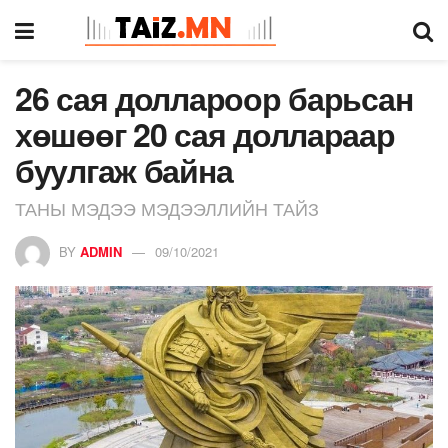
26 сая доллароор барьсан
хөшөөг 20 сая доллараар
буулгаж байна
ТАНЫ МЭДЭЭ МЭДЭЭЛЛИЙН ТАЙЗ
BY
ADMIN
09/10/2021