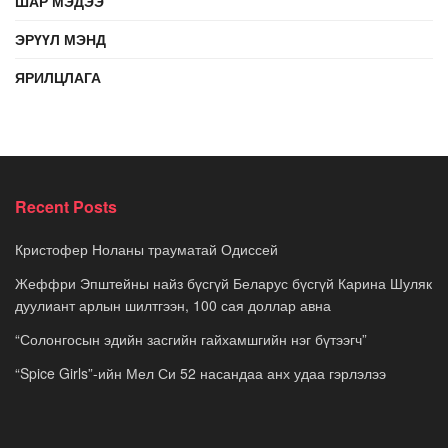
ШАР МЭДЭЭ
ЭРҮҮЛ МЭНД
ЯРИЛЦЛАГА
Recent Posts
Кристофер Ноланы трауматай Одиссей
Жеффри Эпштейны найз бүсгүй Беларус бүсгүй Карина Шуляк
дуулиант арлын шилтгээн, 100 сая доллар авна
“Солонгосын эдийн засгийн гайхамшгийн нэг бүтээгч”
“Spice Girls”-ийн Мел Си 52 насандаа анх удаа гэрлэлээ