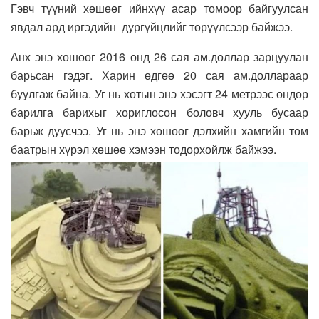
Гэвч түүний хөшөөг ийнхүү асар томоор байгуулсан
явдал ард иргэдийн дургүйцлийг төрүүлсээр байжээ.
Анх энэ хөшөөг 2016 онд 26 сая ам.доллар зарцуулан
барьсан гэдэг. Харин өдгөө 20 сая ам.доллараар
буулгаж байна. Уг нь хотын энэ хэсэгт 24 метрээс өндөр
барилга барихыг хориглосон боловч хууль бусаар
барьж дуусчээ. Уг нь энэ хөшөөг дэлхийн хамгийн том
баатрын хүрэл хөшөө хэмээн тодорхойлж байжээ.