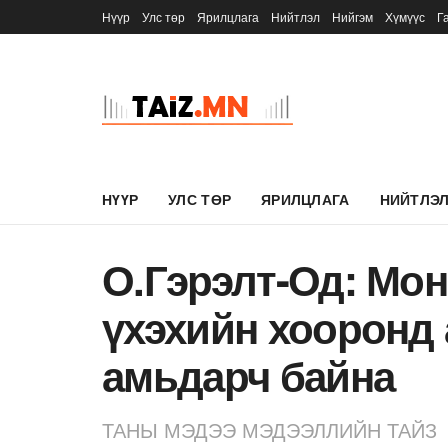
Нүүр
Улс төр
Ярилцлага
Нийтлэл
Нийгэм
Хүмүүс
Г
НҮҮР
УЛС ТӨР
ЯРИЛЦЛАГА
НИЙТЛЭ
О.Гэрэлт-Од: Мон
үхэхийн хооронд
амьдарч байна
ТАНЫ МЭДЭЭ МЭДЭЭЛЛИЙН ТАЙЗ