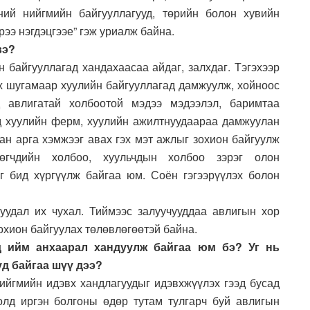
ний нийгмийн байгууллагууд, төрийн болон хувийн
рээ нэгдэцгээе” гэж уриалж байна.
вэ?
н байгууллагад хандахаасаа айдаг, залхдаг. Тэгэхээр
их шугамаар хуулийн байгууллагад дамжуулж, хойноос
 авлигатай холбоотой мэдээ мэдээлэл, баримтаа
д хуулийн ферм, хуулийн ажилтнуудаараа дамжуулан
ан арга хэмжээг авах гэх мэт ажлыг зохион байгуулж
лөгчдийн холбоо, хуульчдын холбоо зэрэг олон
г бид хүргүүлж байгаа юм. Соён гэгээрүүлэх болон
уудал их чухал. Тиймээс залуучууддаа авлигын хор
зохион байгуулах төлөвлөгөөтэй байна.
д ийм анхаарал хандуулж байгаа юм бэ? Уг нь
д байгаа шүү дээ?
нийгмийн идэвх хандлагуудыг идэвхжүүлэх гээд бусад
олд иргэн болгоны өдөр тутам тулгарч буй авлигын