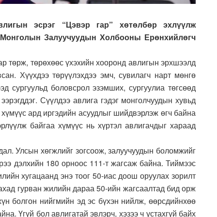
лигын эсрэг “Цэвэр гар” хөтөлбөр эхлүүлж
ар Монголын Залуучуудын Холбооны Ерөнхийлөгч
ар төрж, төрөхөөс үхэхийн хооронд авлигын эрхшээлд
сан. Хүүхдээ төрүүлэхдээ эмч, сувилагч нарт мөнгө
дээд сургуульд боловсрол эзэмших, сургуулиа төгсөөд
ээрэгддэг. Сүүлдээ авлига гэдэг монголчуудын хувьд
 хүмүүс ард иргэдийн асуудлыг шийдвэрлэж өгч байна
эрлүүлж байгаа хүмүүс нь хүртэл авлигачдыг хараад
дал. Улсын хөгжлийг зогсоож, залуучуудын боломжийг
рээ дэлхийн 180 орноос 111-т жагсаж байна. Тиймээс
илийн хугацаанд энэ тоог 50-иас доош оруулах зорилт
ахад гурван жилийн дараа 50-ийн жагсаалтад бид орж
хүн болгон нийгмийн эд эс бүхэн нийлж, өөрсдийнхөө
йна. Үгүй бол авлигатай эвлэрч, хэзээ ч устахгүй байх