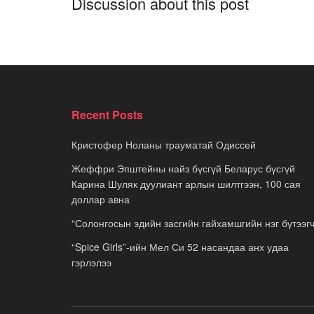
Discussion about this post
Recent Posts
Кристофер Ноланы трауматай Одиссей
Жеффри Эпштейны найз бүсгүй Беларус бүсгүй
Карина Шуляк дуулиант арлын шилтгээн, 100 сая
доллар авна
“Солонгосын эдийн засгийн гайхамшгийн нэг бүтээгч
“Spice Girls”-ийн Мел Си 52 насандаа анх удаа
гэрлэлээ