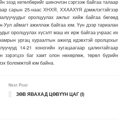
йн эзэд хөтөлбөрийг шинэчлэн сэргээж байгаа талаар
гаар сарын 25-наас ХНХЯ, ХХААХҮЯ дэмжлэгтэйгээр
залуучуудыг оролцуулах ажлыг хийж байгаа бөгөөд
ан-Уул аймагт ажиллаж байгаа юм. Үүн дээр тариалан
уудыг оролцуулах хүсэлт маш их ирж байгаа учраас их
 намрын ургац хураалтын ажилд идэвхтэй оролцохыг
уучууд 14-21 хоногийн хугацаагаар цалинтайгаар
 зэрэгцээ баг хамт олон нөхөрлөж, төрөл бүрийн
лэх боломжтой юм байна.
Next Post
ЗӨВ ЯВАХАД ЦӨВҮҮН ЦАГ (I)