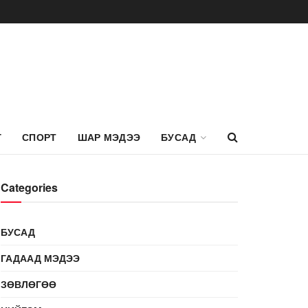
Г
СПОРТ
ШАР МЭДЭЭ
БУСАД
Categories
БУСАД
ГАДААД МЭДЭЭ
ЗӨВЛӨГӨӨ