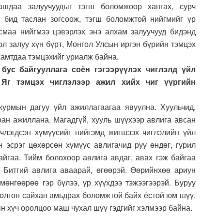
ашдаа залуучуудыг тэгш боломжоор хангах, сурч
 бид таслан зогсоож, тэгш боломжтой нийгмийг үр
тусмаа нийгмээ цэвэрлэх энэ алхам залуучууд бидэнд
ол залуу хүн бүрт, Монгол Улсын иргэн бүрийн тэмцэх
хамтдаа тэмцэхийг уриалж байна.
бус байгууллага соён гэгээрүүлэх чиглэлд үйл
 Яг тэмцэх чиглэлээр ажил хийх чиг үүргийн
журмын дагуу үйл ажиллагаагаа явуулна. Хуульчид,
ран ажиллана. Магадгүй, хууль шүүхээр авлига авсан
лчлэгдсэн хүмүүсийг нийгэмд жигшээх чиглэлийн үйл
 эсрэг цөхөрсөн хүмүүс авлигачид руу өндөг, гурил
айгаа. Тийм болохоор авлига авдаг, авах гэж байгаа
 Битгий авлига аваарай, өгөөрэй. Өөрийнхөө ариун
мөнгөөрөө гэр бүлээ, үр хүүхдээ тэжээгээрэй. Буруу
 болгон сайхан амьдрах боломжтой байх ёстой юм шүү.
н хүч оролцоо маш чухал шүү гэдгийг хэлмээр байна.