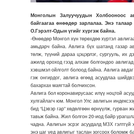
Монголын Залуучуудын Холбооноос ав
байгаагаа өнөөдөр зарлалаа. Энэ тала
О.Гэрэлт-Одын үгийг хүргэж байна.
-Өнөөдөр Монгол хүн төрөхдөө хүртэл авлига
амьдарч байна. Авлига бүх шатанд газар ав
төлж, түүний дараа цэцэрлэг, сургууль, их 
ажилд ороход гээд алхам болгондоо авлигад 
хэвшмэл ойлголт болоод байна. Авлига авдаг
гэж онгирдог, авлига өгөөд асуудлаа шийдв
бахархах маягтай болчихсон.
Авлига бол коронавирусаас илүү ноцтой асуу
хулгайлагч юм. Монгол Улс авлигын индексээ
бид “Цэвэр гар” хөдөлгөөн өрнүүлж, гурван ж
тавьж байна. Жил болгон 20-иод байр урагшл
чадна. Авлигын эсрэг асуудалд МЗХ гэлтгүй 
энэ цаг үед авлигыг таслан зогсоох боломж ба