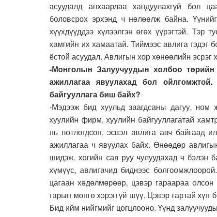
асуудалд анхаарлаа хандуулахгүй бол ца
боловсрох эрхэнд ч нөлөөлж байна. Үүнийг
хүүхдүүддээ хүлээлгэн өгөх үүрэгтэй. Тэр 
хамгийн их хамаатай. Тиймээс авлига гэдэг б
ёстой асуудал. Авлигын хор хөнөөлийн эсрэг 
-Монголын Залуучуудын холбоо төрийн 
ажиллагаа явуулахад бол ойлгомжтой.
байгууллага биш байх?
-Мэдээж бид хуульд заагдсаны дагуу, ном 
хуулийн фирм, хуулийн байгууллагатай хамт
нь нотлогдсон, эсвэл авлига авч байгаад и
ажиллагаа ч явуулах байх. Өнөөдөр авлигын
шидэж, хогийн сав руу чулуудахад ч бэлэн б
хүмүүс, авлигачид биднээс болгоомжлоорой.
цагаан хөдөлмөрөөр, цэвэр гараараа олсон 
гарын мөнгө хэрэггүй шүү. Цэвэр гартай хүн
Бид ийм нийгмийг цогцлооно. Үүнд залуучууды