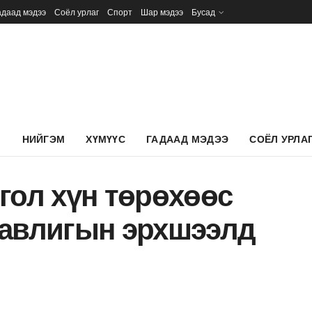
адаад мэдээ
Соёл урлаг
Спорт
Шар мэдээ
Бусад
Л
НИЙГЭМ
ХҮМҮҮС
ГАДААД МЭДЭЭ
СОЁЛ УРЛА
гол хүн төрөхөөс
 авлигын эрхшээлд