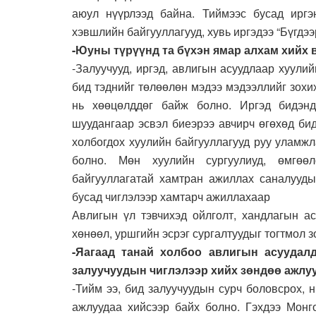
аюул нүүрлээд байна. Тиймээс бусад иргэ
хэвшлийн байгууллагууд, хувь иргэдээ “Бүгдээ
-Юуны түрүүнд та бүхэн ямар алхам хийх 
-Залуучууд, иргэд, авлигын асуудлаар хуулий
бид тэднийг төлөөлөн мэдээ мэдээллийг зох
нь хөөцөлддөг байж болно. Иргэд бидэнд
шуудангаар эсвэл биеэрээ авчирч өгөхөд би
холбогдох хуулийн байгууллагууд руу уламжл
болно. Мөн хуулийн сургуулиуд, өмгөө
байгууллагатай хамтран ажиллах саналууды
бусад чиглэлээр хамтарч ажиллахаар
Авлигын үл тэвчихэд ойлголт, хандлагын ас
хөнөөл, уршгийн эсрэг сургалтуудыг тогтмол 
-Яагаад танай холбоо авлигын асуудал
залуучуудын чиглэлээр хийх зөндөө ажлуу
-Тийм ээ, бид залуучуудын сурч боловсрох, 
ажлуудаа хийсээр байх болно. Гэхдээ Монг