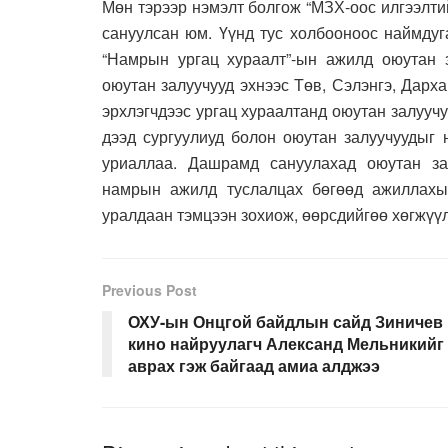
Мөн тэрээр нэмэлт болгож “МЗХ-оос илгээлти
сануулсан юм. Үүнд тус холбооноос наймду
“Намрын ургац хураалт”-ын ажилд оюутан 
оюутан залуучууд эхнээс Төв, Сэлэнгэ, Дарх
эрхлэгчдээс ургац хураалтанд оюутан залууч
дээд сургуулиуд болон оюутан залуучуудыг
уриаллаа. Дашрамд сануулахад оюутан зал
намрын ажилд туслалцах бөгөөд ажиллахын
уралдаан тэмцээн зохиож, өөрсдийгөө хөгжүү
Previous Post
ОХУ-ын Онцгой байдлын сайд Зиничев
кино найруулагч Александ Мельникийг
аврах гэж байгаад амиа алджээ