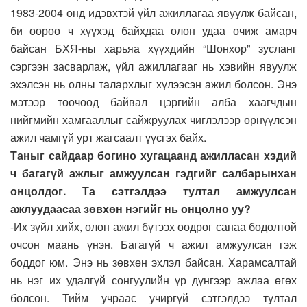
1983-2004 онд идэвхтэй үйл ажиллагаа явуулж байсан,
би өөрөө ч хүүхэд байхдаа олон удаа очиж амарч
байсан БХЯ-ны харьяа хүүхдийн “Шонхор” зусланг
сэргээн засварлаж, үйл ажиллагааг нь хэвийн явуулж
эхэлсэн нь олны талархлыг хүлээсэн ажил болсон. Энэ
мэтээр тоочоод байвал цэргийн алба хаагчдын
нийгмийн хамгааллыг сайжруулах чиглэлээр өрнүүлсэн
ажил чамгүй урт жагсаалт үүсгэх байх.
Таныг сайдаар богино хугацаанд ажилласан хэдий
ч багагүй ажлыг амжуулсан гэдгийг салбарынхан
онцолдог. Та сэтгэлдээ тултал амжуулсан
ажлуудаасаа зөвхөн нэгийг нь онцолно уу?
-Их зүйл хийх, олон ажил бүтээх өөдрөг санаа бодолтой
очсон маань үнэн. Багагүй ч ажил амжуулсан гэж
боддог юм. Энэ нь зөвхөн эхлэл байсан. Харамсалтай
нь нэг их удалгүй сонгуулийн үр дүнгээр ажлаа өгөх
болсон. Тийм учраас учиргүй сэтгэлдээ тултал