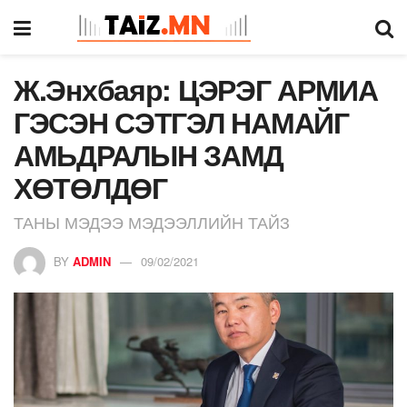
Ж.Энхбаяр: ЦЭРЭГ АРМИА
ГЭСЭН СЭТГЭЛ НАМАЙГ
АМЬДРАЛЫН ЗАМД
ХӨТӨЛДӨГ
ТАНЫ МЭДЭЭ МЭДЭЭЛЛИЙН ТАЙЗ
BY
ADMIN
09/02/2021