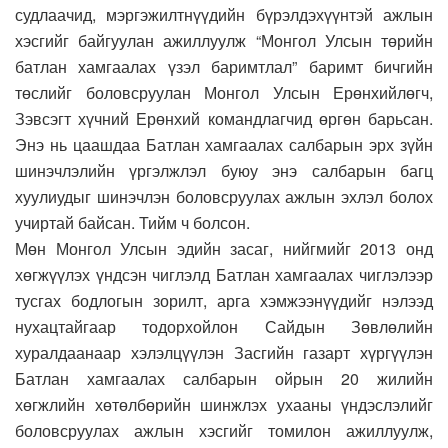
судлаачид, мэргэжилтнүүдийн бүрэлдэхүүнтэй ажлын
хэсгийг байгуулан ажиллуулж “Монгол Улсын төрийн
батлан хамгаалах үзэл баримтлал” баримт бичгийн
төслийг боловсруулан Монгол Улсын Ерөнхийлөгч,
Зэвсэгт хүчний Ерөнхий командлагчид өргөн барьсан.
Энэ нь цаашдаа Батлан хамгаалах салбарын эрх зүйн
шинэчлэлийн үргэлжлэл буюу энэ салбарын багц
хуулиудыг шинэчлэн боловсруулах ажлын эхлэл болох
учиртай байсан. Тийм ч болсон.
Мөн Монгол Улсын эдийн засаг, нийгмийг 2013 онд
хөгжүүлэх үндсэн чиглэлд Батлан хамгаалах чиглэлээр
тусгах бодлогын зорилт, арга хэмжээнүүдийг нэлээд
нухацтайгаар тодорхойлон Сайдын Зөвлөлийн
хуралдаанаар хэлэлцүүлэн Засгийн газарт хүргүүлэн
Батлан хамгаалах салбарын ойрын 20 жилийн
хөгжлийн хөтөлбөрийн шинжлэх ухааны үндэслэлийг
боловсруулах ажлын хэсгийг томилон ажиллуулж,