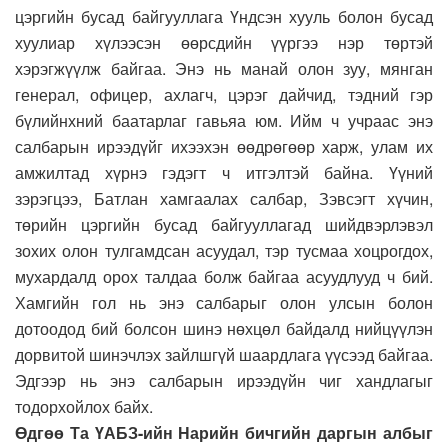
цэргийн бусад байгууллага Үндсэн хууль болон бусад
хуулиар хүлээсэн өөрсдийн үүргээ нэр төртэй
хэрэгжүүлж байгаа. Энэ нь манай олон зуу, мянган
генерал, офицер, ахлагч, цэрэг дайчид, тэдний гэр
бүлийнхний баатарлаг гавьяа юм. Ийм ч учраас энэ
салбарын ирээдүйг ихээхэн өөдрөгөөр харж, улам их
амжилтад хүрнэ гэдэгт ч итгэлтэй байна. Үүний
зэрэгцээ, Батлан хамгаалах салбар, Зэвсэгт хүчин,
төрийн цэргийн бусад байгууллагад шийдвэрлэвэл
зохих олон тулгамдсан асуудал, тэр тусмаа хоцрогдох,
мухардалд орох талдаа болж байгаа асуудлууд ч бий.
Хамгийн гол нь энэ салбарыг олон улсын болон
дотоодод бий болсон шинэ нөхцөл байдалд нийцүүлэн
дорвитой шинэчлэх зайлшгүй шаардлага үүсээд байгаа.
Эдгээр нь энэ салбарын ирээдүйн чиг хандлагыг
тодорхойлох байх.
Өдгөө Та ҮАБЗ-ийн Нарийн бичгийн даргын албыг