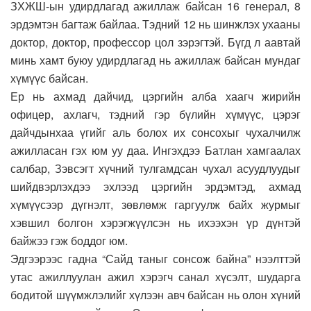
ЗХЖШ-ын удирдлагад ажиллаж байсан 16 генерал, 8
эрдэмтэн багтаж байлаа. Тэдний 12 нь шинжлэх ухааны
доктор, доктор, профессор цол зэрэгтэй. Бүгд л аавтай
минь хамт буюу удирдлагад нь ажиллаж байсан мундаг
хүмүүс байсан.
Ер нь ахмад дайчид, цэргийн алба хаагч жирийн
офицер, ахлагч, тэдний гэр бүлийн хүмүүс, цэрэг
дайчдынхаа үгийг аль болох их сонсохыг чухалчилж
ажилласан гэх юм уу даа. Ингэхдээ Батлан хамгаалах
салбар, Зэвсэгт хүчний тулгамдсан чухал асуудлуудыг
шийдвэрлэхдээ эхлээд цэргийн эрдэмтэд, ахмад
хүмүүсээр дүгнэлт, зөвлөмж гаргуулж байх журмыг
хэвшил болгон хэрэгжүүлсэн нь ихээхэн үр дүнтэй
байжээ гэж боддог юм.
Эдгээрээс гадна “Сайд таныг сонсож байна” нээлттэй
утас ажиллуулан ажил хэрэгч санал хүсэлт, шударга
бодитой шүүмжлэлийг хүлээн авч байсан нь олон хүний