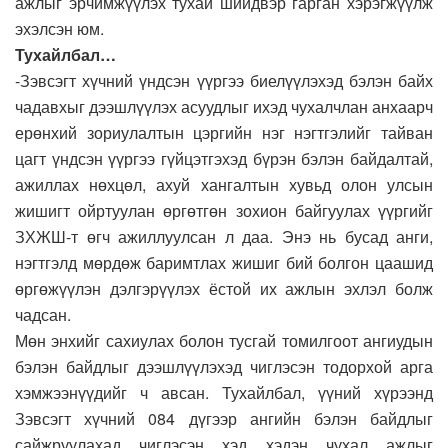
ажлыг эрчимжүүлэх тухай шийдвэр гарган хэрэгжүүлж
эхэлсэн юм.
Тухайлбал…
-Зэвсэгт хүчний үндсэн үүргээ биелүүлэхэд бэлэн байх
чадавхыг дээшлүүлэх асуудлыг ихэд чухалчлан анхаарч
ерөнхий зориулалтын цэргийн нэг нэгтгэлийг тайван
цагт үндсэн үүргээ гүйцэтгэхэд бүрэн бэлэн байдалтай,
ажиллах нөхцөл, ахуй хангалтын хувьд олон улсын
жишигт ойртуулан өргөтгөн зохион байгуулах үүргийг
ЗХЖШ-т өгч ажиллуулсан л даа. Энэ нь бусад анги,
нэгтгэлд мөрдөж баримтлах жишиг бий болгон цаашид
өргөжүүлэн дэлгэрүүлэх ёстой их ажлын эхлэл болж
чадсан.
Мөн энхийг сахиулах болон тусгай томилгоот ангиудын
бэлэн байдлыг дээшлүүлэхэд чиглэсэн тодорхой арга
хэмжээнүүдийг ч авсан. Тухайлбал, үүний хүрээнд
Зэвсэгт хүчний 084 дүгээр ангийн бэлэн байдлыг
сайжруулахад чиглэсэн хэд хэдэн чухал ажлыг