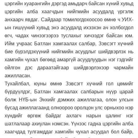
цэргийн хуарангийн дэргэд амьдарч байсан хүний хувьд
цэргийн алба хаагчдын нийгмийн асуудалд үргэлж
анхаарч явдаг. Сайдаар томилогдохоосоо өмнө ч УИХ-
ын гишүүний хувьд энэ асуудалд ихээхэн ач холбогдол
өгч, чадах чинээгээрээ туслахыг хичээдэг байсан юм.
Ийм учраас Батлан хамгаалах салбар, Зэвсэгт хүчний
бие бүрэлдэхүүний нийгмийн асуудлыг шийдвэрлэх нь
хамгийн чухал бөгөөд амаргүй асуудлуудын нэг гэдгийг
ойлгон дэс дараатайгаар шийдвэрлэхээр чармайн
ажилласан.
Тухайлбал, юуны өмнө Зэвсэгт хүчний гол цөмийг
бүрдүүлдэг, Батлан хамгаалах салбарын нүүр царай
болж НҮБ-ын Энхийг дэмжих ажиллагаа, олон улсын
бусад ажиллагаанд олноороо оролцон улс орныхоо нэр
хүндийг өргөж байдаг ахлагч нарын цалинг нэг
шатлалаар ахиулан нэмсэн. Үүнээс гадна цэргийн алба
хаагчдад тулгамддаг хамгийн чухал асуудал бол байр,