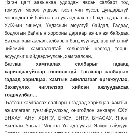
Нэгэн цагт аавынхаа удирдаж явсан салбарт тод
томруун мөрөө үлдээе гэсэн чин хүсэл, дундаршгүй
мөрөөдөлтэй байснаа ч нуугаад яах вэ. Гэхдээ дараа нь
УИХ-ын гишүүн, Үндэсний аюулгүй байдал, Гадаад
бодлогын байнгын хорооны даргаар ажиллаж байхдаа
Батлан хамгаалах салбарын багц хуулиуд, цэргийнхний
нийгмийн хамгаалалтай холбоотой нэлээд тооны
асуудлыг шийдвэрлүүлсэн, хамгаалсан.
Батлан хамгаалах салбарыг гадаад
харилцаагүйгээр төсөөлшгүй. Тэгэхээр салбарын
гадаад харилцаа, хамтын ажиллагааг өргөжүүлэх,
бэхжүүлэх чиглэлээр хийсэн ажлуудаасаа
тодруулбал…
-Батлан хамгаалах салбарын гадаад харилцаа, хамтын
ажиллагааг гүнзгийрүүлэхэд онцгойлон анхаарч ОХУ,
БНХАУ, АНУ, ХБНГУ, БНСУ, БНТУ, БНАСАУ, Япон,
Вьетнам Улсаас Монгол Улсад суугаа Элчин сайдууд,