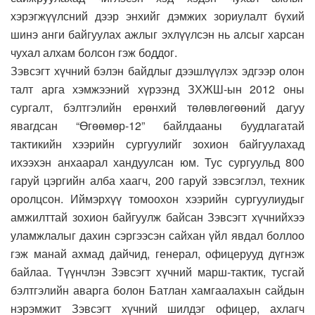
хэрэгжүүлсний дээр энхийг дэмжих зориулалт бүхий
шинэ анги байгуулах ажлыг эхлүүлсэн нь алсыг харсан
чухал алхам болсон гэж боддог.
Зэвсэгт хүчний бэлэн байдлыг дээшлүүлэх эдгээр олон
талт арга хэмжээний хүрээнд ЗХЖШ-ын 2012 оны
сургалт, бэлтгэлийн ерөнхий төлөвлөгөөний дагуу
явагдсан “Өгөөмөр-12” байлдааны буудлагатай
тактикийн хээрийн сургуулийг зохион байгуулахад
ихээхэн анхаарал хандуулсан юм. Тус сургуульд 800
гаруй цэргийн алба хаагч, 200 гаруй зэвсэглэл, техник
оролцсон. Иймэрхүү томоохон хээрийн сургуулиудыг
амжилттай зохион байгуулж байсан Зэвсэгт хүчнийхээ
уламжлалыг дахин сэргээсэн сайхан үйл явдал боллоо
гэж манай ахмад дайчид, генерал, офицерууд дүгнэж
байлаа. Түүнчлэн Зэвсэгт хүчний марш-тактик, тусгай
бэлтгэлийн аварга болон Батлан хамгаалахын сайдын
нэрэмжит Зэвсэгт хүчний шилдэг офицер, ахлагч