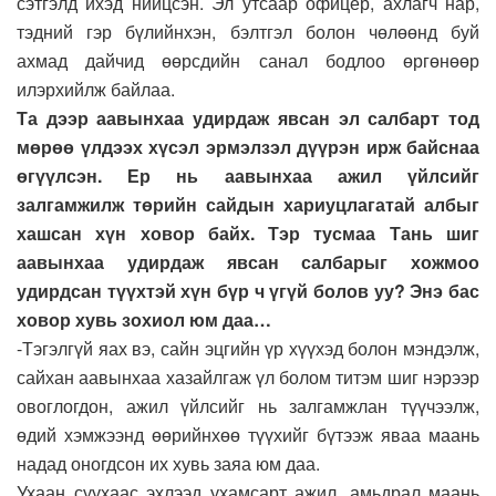
сэтгэлд ихэд нийцсэн. Эл утсаар офицер, ахлагч нар,
тэдний гэр бүлийнхэн, бэлтгэл болон чөлөөнд буй
ахмад дайчид өөрсдийн санал бодлоо өргөнөөр
илэрхийлж байлаа.
Та дээр аавынхаа удирдаж явсан эл салбарт тод
мөрөө үлдээх хүсэл эрмэлзэл дүүрэн ирж байснаа
өгүүлсэн. Ер нь аавынхаа ажил үйлсийг
залгамжилж төрийн сайдын хариуцлагатай албыг
хашсан хүн ховор байх. Тэр тусмаа Тань шиг
аавынхаа удирдаж явсан салбарыг хожмоо
удирдсан түүхтэй хүн бүр ч үгүй болов уу? Энэ бас
ховор хувь зохиол юм даа…
-Тэгэлгүй яах вэ, сайн эцгийн үр хүүхэд болон мэндэлж,
сайхан аавынхаа хазайлгаж үл болом титэм шиг нэрээр
овоглогдон, ажил үйлсийг нь залгамжлан түүчээлж,
өдий хэмжээнд өөрийнхөө түүхийг бүтээж яваа маань
надад оногдсон их хувь заяа юм даа.
Ухаан суухаас эхлээд ухамсарт ажил, амьдрал маань