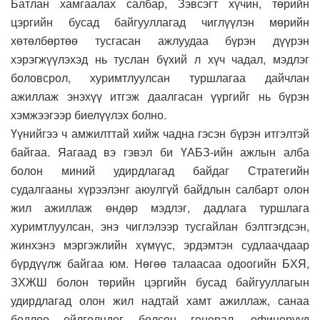
Батлан хамгаалах салбар, Зэвсэгт хүчин, төрийн
цэргийн бусад байгууллагад чиглүүлэн мөрийн
хөтөлбөртөө тусгасан ажлуудаа бүрэн дүүрэн
хэрэгжүүлэхэд нь туслан бүхий л хүч чадал, мэдлэг
боловсрол, хуримтлуулсан туршлагаа дайчлан
ажиллаж энэхүү итгэж даалгасан үүргийг нь бүрэн
хэмжээгээр биелүүлэх болно.
Үүнийгээ ч амжилттай хийж чадна гэсэн бүрэн итгэлтэй
байгаа. Яагаад вэ гэвэл би ҮАБЗ-ийн ажлын алба
болон миний удирдлагад байдаг Стратегийн
судалгааны хүрээлэнг аюулгүй байдлын салбарт олон
жил ажиллаж өндөр мэдлэг, дадлага туршлага
хуримтлуулсан, энэ чиглэлээр тусгайлан бэлтгэгдсэн,
жинхэнэ мэргэжлийн хүмүүс, эрдэмтэн судлаачдаар
бүрдүүлж байгаа юм. Нөгөө талаасаа одоогийн БХЯ,
ЗХЖШ болон төрийн цэргийн бусад байгууллагын
удирдлагад олон жил надтай хамт ажиллаж, санаа
бодлоо ойлголцдог болсон генерал, офицерууд