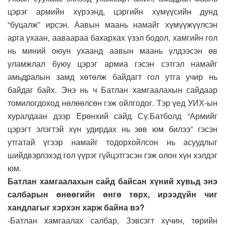
цэрэг армийн хүрээнд, цэргийн хүмүүсийн дунд
“буцалж” ирсэн. Аавын маань намайг хүмүүжүүлсэн
арга ухаан, ааваараа бахархах үзэл бодол, хамгийн гол
нь миний оюун ухаанд аавын маань үлдээсэн өв
уламжлал буюу цэрэг армиа гэсэн сэтгэл намайг
амьдралын замд хөтөлж байдагт гол утга учир нь
байдаг байх. Энэ нь ч Батлан хамгаалахын сайдаар
томилогдоход нөлөөлсөн гэж ойлгодог. Тэр үед УИХ-ын
хуралдаан дээр Ерөнхий сайд Сү.Батболд “Армийг
цэрэгт элэгтэй хүн удирдах нь зөв юм билээ” гэсэн
утгатай үгээр намайг тодорхойлсон нь асуудлыг
шийдвэрлэхэд гол үүрэг гүйцэтгэсэн гэж олон хүн хэлдэг
юм.
Батлан хамгаалахын сайд байсан хүний хувьд энэ
салбарын өнөөгийн өнгө төрх, ирээдүйн чиг
хандлагыг хэрхэн харж байна вэ?
-Батлан хамгаалах салбар, Зэвсэгт хүчин, төрийн