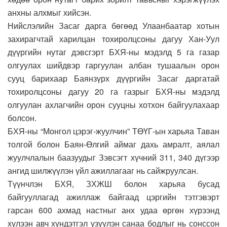
анхны алхмыг хийсэн.
Нийслэлийн Засаг дарга бөгөөд Улаанбаатар хотын
захирагчтай харилцан тохиролцсоны дагуу Хан-Уул
дүүргийн нутаг дэвсгэрт БХЯ-ны мэдэлд 5 га газар
олгуулах шийдвэр гаргуулан албан тушаалын орон
сууц барихаар Баянзүрх дүүргийн Засаг даргатай
тохиролцсоны дагуу 20 га газрыг БХЯ-ны мэдэлд
олгуулан ахлагчийн орон сууцны хотхон байгуулахаар
болсон.
БХЯ-ны “Монгол цэрэг-жуулчин” ТӨҮГ-ын харьяа Таван
толгой болон Баян-Өлгий аймаг дахь амралт, аялал
жуулчлалын баазуудыг Зэвсэгт хүчний 311, 340 дүгээр
ангид шилжүүлэн үйл ажиллагааг нь сайжруулсан.
Түүнчлэн БХЯ, ЗХЖШ болон харьяа бусад
байгууллагад ажиллаж байгаад цэргийн тэтгэвэрт
гарсан 600 ахмад настныг анх удаа өргөн хүрээнд
хүлээн авч хүндэтгэл үзүүлэн санаа бодлыг нь сонссон