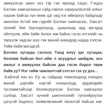
амжуулсан ажил энэ тэр гэж ярихад хэцүү. Гэхдээ
Батлан хамгаалахын сайд хэмээх хариуцлагатай албыг
хашиж байгаа хүн өнөө цаг үед нэг иймэрхүү байдлаар
ажиллах ёстой юм гэдгийг Батлан хамгаалах, Зэвсэгт
хүчний бие бүрэлдэхүүнд, цаашлаад ард иргэдэд
ойлгуулж, ийм байж болох юм байна гэсэн итгэлийг нь
төрүүлж чадсан шүү гэж манай ахмадууд надад хэлсэн.
Тийм байж магадгүй.
Богино хугацаа гэснээс Танд илүү цаг хугацаа,
боломж байсан бол ийм л асуудлыг шийдэж, энэ
ажлыг л амжуулах байсан даа гэсэн бодол төрж
байв уу? Нэг тийм чамлалттай сэтгэл гэх үү дээ…
-Байлгүй яах вэ. Ер нь сайдаар томилогдоод очихдоо
манай цэргийн нэртэй генералууд, эрдэмтдийн
тусламжтайгаар боловсруулсан Батлан хамгаалах
салбар, Зэвсэгт хүчний шинэчлэлийг гүнзгийрүүлэх
цэгцтэй бодлого, төлөвлөгөөний төсөлтэй байсан юм.