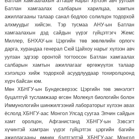
Батлан хамгаалахын атташе нарыг хүлээн авч уулзан
Батлан хамгаалах салбарын харилцаа, хамтын
ажиллагааны талаар санал бодлоо солилцон тодорхой
алхмуудыг хийсэн. Тэр тусмаа АНУ-ын Батлан
хамгаалахын дэд сайдын үүрэг гүйцэтгэгч Жемс
Миллер, БНХАУ-ын Цэргийн төв зөвлөлийн орлогч
дарга, хурандаа генерал Сюй Цайхоу нарыг хүлээн авч
уулзан эдгээр оронтой тогтоосон Батлан хамгаалах
салбарын хамтын ажиллагааг өргөжүүлэх талаар
хэлэлцээ хийж тодорхой асуудлуудаар тохиролцоонд
хүрч байсан юм.
Мөн ХБНГУ-ын Бундесверээс Цэргийн төв эмнэлэгт
буцалтгүй тусламжаар өгсөн Молекул биологийн болон
Иммунологийн шинжилгээний лабораторыг хүлээн авах
ёслолд ХБНГУ-аас Монгол Улсад суугаа Элчин сайдын
хамт оролцон, Афганистанд ХБНГУ-ын Зэвсэгт
хүчинтэй хамтран үүрэг гүйцэтгэх цэргийн багийн
ажиллагааны өмнөх бэлтгэлтэй ХБНГУ-аас Монгол