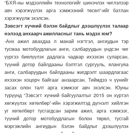
“БХЯ-ны мэдээллийн технологийг шинэчлэх чиглэлээр
авч хэрэгжүүлэх арга хэмжээний төсөл”-ийг батлан
хэрэгжүүлж эхэлсэн.
Зэвсэгт хүчний бэлэн байдлыг дээшлүүлэх талаар
нэлээд анхаарч ажилласныг тань мэдэх юм?
-Анх ажил авахдаа л манай нэгтгэл, ангиудын тэр
тусмаа мотобуудлагын анги, салбаруудын үндсэн чиг
үүргээ биелүүлэх дадлага чадвар ихээхэн суларсан,
түүний дотор байлдааны бэлтгэл сургууль, ялангуяа
анги, салбаруудын байлдааны жигдрэлт шаардлагаас
ихээхэн хоцорч байгааг анзаарсан. Тиймдээ ч үүнийг
засах олон талт арга хэмжээг авч эхэлсэн. Юуны
түрүүнд “Зэвсэгт хүчний байгуулалтыг 2015 он хүртэл
хөгжүүлэх хөтөлбөр”-ийн хэрэгжилтэд дүгнэлт хийлгэн
уг хөтөлбөрт тусгагдсан зарим ажил, арга хэмжээг,
түүний дотор мотобуудлагын болон төрөл, тусгай
мэргэжлийн ангиудын бэлэн байдлыг дээшлүүлэх