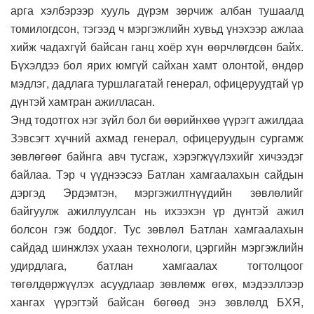
арга хэлбэрээр хууль дүрэм зөрчиж албан тушаалд
томилогдсон, тэгээд ч мэргэжлийн хувьд үнэхээр ажлаа
хийж чадахгүй байсан ганц хоёр хүн өөрчлөгдсөн байх.
Бүхэлдээ бол ярих юмгүй сайхан хамт олонтой, өндөр
мэдлэг, дадлага туршлагатай генерал, офицеруудтай үр
дүнтэй хамтран ажилласан.
Энд тодотгох нэг зүйл бол би өөрийнхөө үүрэгт ажилдаа
Зэвсэгт хүчний ахмад генерал, офицеруудын сургамж
зөвлөгөөг байнга авч тусгаж, хэрэгжүүлэхийг хичээдэг
байлаа. Тэр ч үүднээсээ Батлан хамгаалахын сайдын
дэргэд Эрдэмтэн, мэргэжилтнүүдийн зөвлөлийг
байгуулж ажиллуулсан нь ихээхэн үр дүнтэй ажил
болсон гэж боддог. Тус зөвлөл Батлан хамгаалахын
сайдад шинжлэх ухаан технологи, цэргийн мэргэжлийн
удирдлага, батлан хамгаалах тогтолцоог
төгөлдөржүүлэх асуудлаар зөвлөмж өгөх, мэдээллээр
хангах үүрэгтэй байсан бөгөөд энэ зөвлөлд БХЯ,