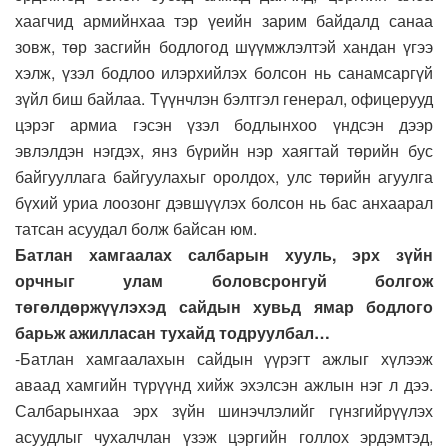
хаагчид армийнхаа тэр үеийн зарим байдалд санаа
зовж, төр засгийн бодлогод шүүмжлэлтэй хандан үгээ
хэлж, үзэл бодлоо илэрхийлэх болсон нь санамсаргүй
зүйл биш байлаа. Түүнчлэн бэлтгэл генерал, офицерууд
цэрэг армиа гэсэн үзэл бодлынхоо үндсэн дээр
эвлэлдэн нэгдэх, янз бүрийн нэр хаягтай төрийн бус
байгууллага байгуулахыг оролдох, улс төрийн агуулга
бүхий уриа лоозонг дэвшүүлэх болсон нь бас анхаарал
татсан асуудал болж байсан юм.
Батлан хамгаалах салбарын хууль, эрх зүйн
орчныг улам боловсронгуй болгож
төгөлдөржүүлэхэд сайдын хувьд ямар бодлого
барьж ажилласан тухайд тодруулбал…
-Батлан хамгаалахын сайдын үүрэгт ажлыг хүлээж
аваад хамгийн түрүүнд хийж эхэлсэн ажлын нэг л дээ.
Салбарынхаа эрх зүйн шинэчлэлийг гүнзгийрүүлэх
асуудлыг чухалчлан үзэж цэргийн голлох эрдэмтэд,