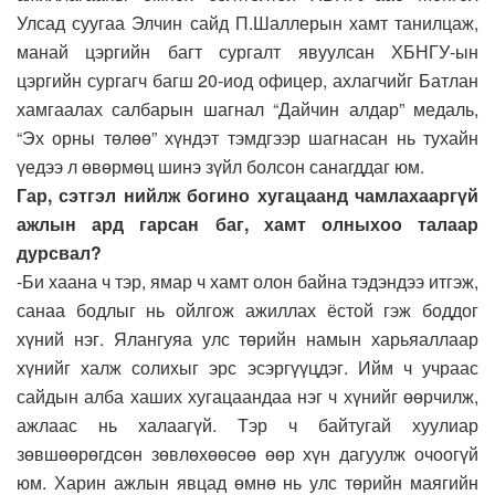
Улсад суугаа Элчин сайд П.Шаллерын хамт танилцаж,
манай цэргийн багт сургалт явуулсан ХБНГУ-ын
цэргийн сургагч багш 20-иод офицер, ахлагчийг Батлан
хамгаалах салбарын шагнал “Дайчин алдар” медаль,
“Эх орны төлөө” хүндэт тэмдгээр шагнасан нь тухайн
үедээ л өвөрмөц шинэ зүйл болсон санагддаг юм.
Гар, сэтгэл нийлж богино хугацаанд чамлахааргүй
ажлын ард гарсан баг, хамт олныхоо талаар
дурсвал?
-Би хаана ч тэр, ямар ч хамт олон байна тэдэндээ итгэж,
санаа бодлыг нь ойлгож ажиллах ёстой гэж боддог
хүний нэг. Ялангуяа улс төрийн намын харьяаллаар
хүнийг халж солихыг эрс эсэргүүцдэг. Ийм ч учраас
сайдын алба хаших хугацаандаа нэг ч хүнийг өөрчилж,
ажлаас нь халаагүй. Тэр ч байтугай хуулиар
зөвшөөрөгдсөн зөвлөхөөсөө өөр хүн дагуулж очоогүй
юм. Харин ажлын явцад өмнө нь улс төрийн маягийн