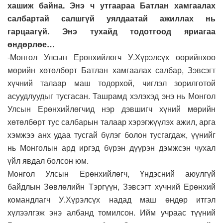
хашиж байна. Энэ ч утгаараа Батлан хамгаалах
салбартай салшгүй уялдаатай ажиллах нь
гарцаагүй. Энэ тухайд тодотгоод яриагаа
өндөрлөе…
-Монгол Улсын Ерөнхийлөгч У.Хүрэлсүх өөрийнхөө
мөрийн хөтөлбөрт Батлан хамгаалах салбар, Зэвсэгт
хүчний талаар маш тодорхой, чиглэл зорилготой
асуудлуудыг тусгасан. Ташрамд хэлэхэд энэ нь Монгол
Улсын Ерөнхийлөгчид нэр дэвшигч хүний мөрийн
хөтөлбөрт тус салбарын талаар хэрэгжүүлэх ажил, арга
хэмжээ анх удаа тусгай бүлэг болон тусгагдаж, үүнийг
нь Монголын ард иргэд бүрэн дүүрэн дэмжсэн чухал
үйл явдал болсон юм.
Монгол Улсын Ерөнхийлөгч, Үндэсний аюулгүй
байдлын Зөвлөлийн Тэргүүн, Зэвсэгт хүчний Ерөнхий
командлагч У.Хүрэлсүх надад маш өндөр итгэл
хүлээлгэж энэ албанд томилсон. Ийм учраас түүний