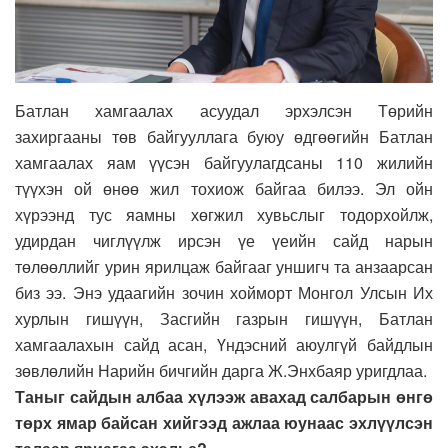
Батлан хамгаалах асуудал эрхэлсэн Төрийн
захиргааны төв байгууллага буюу өдгөөгийн Батлан
хамгаалах яам үүсэн байгуулагдсаны 110 жилийн
түүхэн ой өнөө жил тохиож байгаа билээ. Эл ойн
хүрээнд тус яамны хөгжил хувьслыг тодорхойлж,
удирдан чиглүүлж ирсэн үе үеийн сайд нарын
төлөөллийг урин ярилцаж байгааг уншигч та анзаарсан
биз ээ. Энэ удаагийн зочин хойморт Монгол Улсын Их
хурлын гишүүн, Засгийн газрын гишүүн, Батлан
хамгаалахын сайд асан, Үндэсний аюулгүй байдлын
зөвлөлийн Нарийн бичгийн дарга Ж.Энхбаяр уригдлаа.
Таныг сайдын албаа хүлээж авахад салбарын өнгө
төрх ямар байсан хийгээд ажлаа юунаас эхлүүлсэн