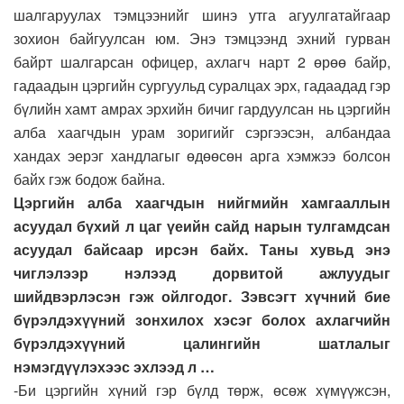
шалгаруулах тэмцээнийг шинэ утга агуулгатайгаар
зохион байгуулсан юм. Энэ тэмцээнд эхний гурван
байрт шалгарсан офицер, ахлагч нарт 2 өрөө байр,
гадаадын цэргийн сургуульд суралцах эрх, гадаадад гэр
бүлийн хамт амрах эрхийн бичиг гардуулсан нь цэргийн
алба хаагчдын урам зоригийг сэргээсэн, албандаа
хандах эерэг хандлагыг өдөөсөн арга хэмжээ болсон
байх гэж бодож байна.
Цэргийн алба хаагчдын нийгмийн хамгааллын
асуудал бүхий л цаг үеийн сайд нарын тулгамдсан
асуудал байсаар ирсэн байх. Таны хувьд энэ
чиглэлээр нэлээд дорвитой ажлуудыг
шийдвэрлэсэн гэж ойлгодог. Зэвсэгт хүчний бие
бүрэлдэхүүний зонхилох хэсэг болох ахлагчийн
бүрэлдэхүүний цалингийн шатлалыг
нэмэгдүүлэхээс эхлээд л …
-Би цэргийн хүний гэр бүлд төрж, өсөж хүмүүжсэн,