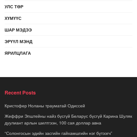
УЛС ТӨР
ХҮМҮҮС
ШАР МЭДЭЭ
ЭРҮҮЛ МЭНД
ЯРИЛЦЛАГА
Recent Posts
Кристофер Ноланы трауматай Одиссей
Жеффри Эпштейны найз бүсгүй Беларус бүсгүй Карина Шуляк
дуулиант арлын шилтгээн, 100 сая доллар авна
“Солонгосын эдийн засгийн гайхамшгийн нэг бүтээгч”