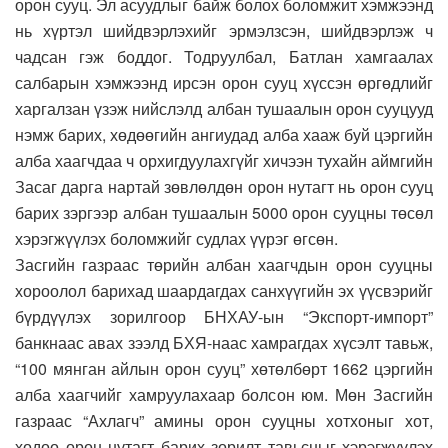
орон сууц. Эл асуудлыг байж болох боломжит хэмжээнд
нь хүртэл шийдвэрлэхийг эрмэлзсэн, шийдвэрлэж ч
чадсан гэж боддог. Тодруулбал, Батлан хамгаалах
салбарын хэмжээнд ирсэн орон сууц хүссэн өргөдлийг
харгалзан үзэж нийслэлд албан тушаалын орон сууцууд
нэмж барих, хөдөөгийн ангиудад алба хааж буй цэргийн
алба хаагчдаа ч орхигдуулахгүйг хичээн тухайн аймгийн
Засаг дарга нартай зөвлөлдөн орон нутагт нь орон сууц
барих зэргээр албан тушаалын 5000 орон сууцны төсөл
хэрэгжүүлэх боломжийг судлах үүрэг өгсөн.
Засгийн газраас төрийн албан хаагчдын орон сууцны
хороолол барихад шаардагдах санхүүгийн эх үүсвэрийг
бүрдүүлэх зорилгоор БНХАУ-ын “Экспорт-импорт”
банкнаас авах зээлд БХЯ-наас хамрагдах хүсэлт тавьж,
“100 мянган айлын орон сууц” хөтөлбөрт 1662 цэргийн
алба хаагчийг хамруулахаар болсон юм. Мөн Засгийн
газраас “Ахлагч” амины орон сууцны хотхоныг хот,
хөдөө орон нутагт барих зорилт тавьсныг хэрэгжүүлэх