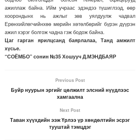
ажиллаж байна. Ийм учраас эдэндээ түшиглээд, өөр
хоорондынх нь ажлыг зөв уялдуулж чадвал
Ерөнхийлөгчийнхөө мөрийн хөтөлбөрийг бүрэн дүүрэн
ажил хэрэг болгож чадна гэж бодож байна.
Цаг гарган ярилцсанд баярлалаа, Танд амжилт
хүсье.
“СОЁМБО” сонин №35 Хошууч Д.МЭНДБАЯР
Previous Post
Буйр нуурын эргийг цөлжилт элсний нүүдлээс
хамгаална
Next Post
Таван хүүхдийн ээж Үрлээ үр хөндөлтийн эсрэг
тууштай тэмцдэг