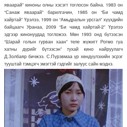
яваарай” киноны олны хэсэгт тоглосон байна. 1983 он
“Санаж яваарай” барилгачин, 1985 он “Би чамд
хайртай” Үрэлээ, 1999 он “Амьдралын урсгал” хүүхдийн
байцаагч Уранаа, 2009 “Би чамд хайртай-2” Үрэлээ
эдгээр кинонуудад тогложээ. Мөн 1993 онд бүтээсэн
“Шарай голын гурван хаан” теле жүжигт Рогмо гуа
хатны дүрийг бүтээсэн” тухай кино найруулагч
Д.Золбаяр бичжээ. С.Пүрэвмаа үр хөндүүлэхийн эсрэг
тууштай тэмцэгч эмэгтэй гэдгийг залуус сайн мэднэ.