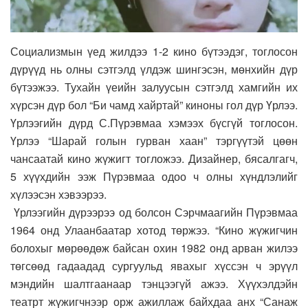
Социализмын үед жилдээ 1-2 кино бүтээдэг, тоглосон
дүрүүд нь олны сэтгэлд үлдэж шингэсэн, мөнхийн дүр
бүтээжээ. Тухайн үеийн залуусын сэтгэлд хамгийн их
хүрсэн дүр бол “Би чамд хайртай” киноны гол дүр Үрлээ.
Үрлээгийн дүрд С.Пүрэвмаа хэмээх бүсгүй тоглосон.
Үрлээ “Шарай голын гурван хаан” тэргүүтэй цөөн
чансаатай кино жүжигт тогложээ. Дизайнер, бясалгагч,
5 хүүхдийн ээж Пүрэвмаа одоо ч олны хүндлэлийг
хүлээсэн хэвээрээ.
Үрлээгийн дүрээрээ од болсон Сэрчмаагийн Пүрэвмаа
1964 онд Улаанбаатар хотод төржээ. “Кино жүжигчин
болохыг мөрөөдөж байсан охин 1982 онд арван жилээ
төгсөөд гадаадад сургуульд явахыг хүссэн ч эрүүл
мэндийн шалтгаанаар тэнцээгүй ажээ. Хүүхэлдэйн
театрт жүжигчнээр орж ажиллаж байхдаа анх “Санаж