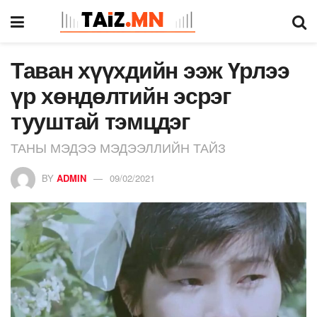
Таван хүүхдийн ээж Үрлээ
үр хөндөлтийн эсрэг
тууштай тэмцдэг
ТАНЫ МЭДЭЭ МЭДЭЭЛЛИЙН ТАЙЗ
BY
ADMIN
09/02/2021