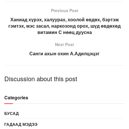
Previous Post
Ханиад хүрэх, халуурах, хоолой өвдөх, бэртэж
гэмтэх, мэс засал, наркозонд орох, шүд өвдөхөд
витамин С нөөц дуусна
Next Post
Санги ахын охин А.Адилцэцэг
Discussion about this post
Categories
БУСАД
ГАДААД МЭДЭЭ