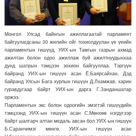
Монгол Улсад байнгын ажиллагаатай парламент
байгуулагдсаны 30 жилийн ойг тохиолдуулан үе үеийн
парламентын гишүүд, УИХ-ын Тамгын газрын ахмад
ажилтан болон одоо ажиллаж буй ажилтнуудынхаа
дунд шатрын тэмцээн зохион байгууллаа. Тэргүүн
байранд УИХ-ын гишүүн асан Ё.Баярсайхан, Дэд
байранд Улсын Бага хурлын гишүүн Д.Лхамжав, харин
гуравдугаар байрт УИХ-ын дарга Г.Занданшатар
оржээ.
Парламентын экс болон одоогийн эмэгтэй гишүүдийн
тэмцээнд УИХ-ын гишүүн асан С.Мөнхөө нэгдүгээр
байрт шалгарч алтан медаль авсан бол УИХ-ын гишүүн
Б.Саранчимэг мөнгө, УИХ-ын гишүүн асан