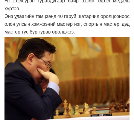
Н.Гэрэлсүрэн гуравдугаар байр эзэлж хүрэл медаль
хүртэв.
Энэ удаагийн тэмцээнд 40 гаруй шатарчид оролцсоноос
олон улсын хэмжээний мастер нэг, спортын мастер, дэд
мастер тус бүр гурав оролцжээ.