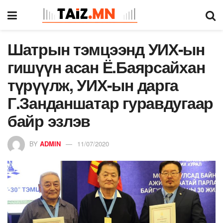
Шатрын тэмцээнд УИХ-ын
гишүүн асан Ё.Баярсайхан
түрүүлж, УИХ-ын дарга
Г.Занданшатар гуравдугаар
байр эзлэв
BY
ADMIN
11/07/2020