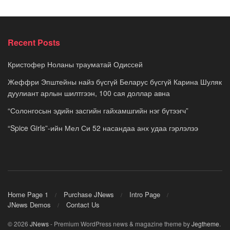
Recent Posts
Кристофер Ноланы трауматай Одиссей
Жеффри Эпштейны найз бүсгүй Беларус бүсгүй Карина Шуляк
дуулиант арлын шилтгээн, 100 сая доллар авна
“Солонгосын эдийн засгийн гайхамшгийн нэг бүтээгч”
“Spice Girls”-ийн Мел Си 52 насандаа анх удаа гэрлэлээ
Home Page 1
Purchase JNews
Intro Page
JNews Demos
Contact Us
© 2026
JNews
- Premium WordPress news & magazine theme by
Jegtheme
.