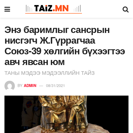
Энэ баримлыг сансрын
нисгэгч Ж.Гүррагчаа
Союз-39 хөлгийн бүхээгтээ
авч явсан юм
ТАНЫ МЭДЭЭ МЭДЭЭЛЛИЙН ТАЙЗ
BY
ADMIN
08/31/2021