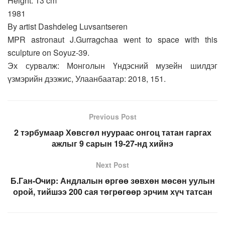
Height: 13 cm
1981
By artist Dashdeleg Luvsantseren
MPR astronaut J.Gurragchaa went to space with this
sculpture on Soyuz-39.
Эх сурвалж: Монголын Үндэсний музейн шилдэг
үзмэрийн дээжис, Улаанбаатар: 2018, 151.
Previous Post
2 тэрбумаар Хөвсгөл нуураас онгоц татан гаргах
ажлыг 9 сарын 19-27-нд хийнэ
Next Post
Б.Ган-Очир: Андлалын өргөө зөвхөн мөсөн уулын
орой, тийшээ 200 сая төгрөгөөр эрчим хүч татсан