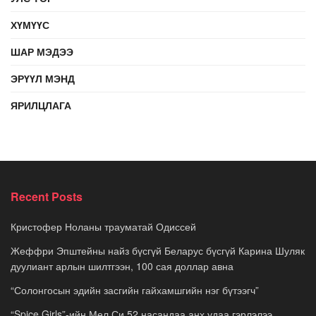
ХҮМҮҮС
ШАР МЭДЭЭ
ЭРҮҮЛ МЭНД
ЯРИЛЦЛАГА
Recent Posts
Кристофер Ноланы трауматай Одиссей
Жеффри Эпштейны найз бүсгүй Беларус бүсгүй Карина Шуляк
дуулиант арлын шилтгээн, 100 сая доллар авна
“Солонгосын эдийн засгийн гайхамшгийн нэг бүтээгч”
“Spice Girls”-ийн Мел Си 52 насандаа анх удаа гэрлэлээ