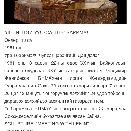
“ЛЕНИНТЭЙ УУЛЗСАН НЬ” БАРИМАЛ
Өндөр: 13 см
1981 он
Уран барималч Лувсанцэрэнгийн Дашдэлэг
1981 оны 3 сарын 22-ны өдөр ЗХУ-ын Байконурын
сансрын буудлаас ЗХУ-ын сансрын нисгэгч Владимир
Жанибеков, БНМАУ-ын иргэн Жүгдэрдэмидийн
Гүррагчаа нар Союз-39 хөлгөөр хөөрч сансарт 7 хоног,
20 цаг 42 минутыг өнгөрүүлж дэлхийг 124 удаа тойрсны
дараа эх дэлхийдээ амжилттай газардсан юм.
Уг баримлыг БНМАУ-ын сансрын нисгэгч Ж.Гүррагчаа
Союз-39 хөлгийн бүхээгтээ авч явсан байна.
SCULPTURE: “MEETING WITH LENIN”