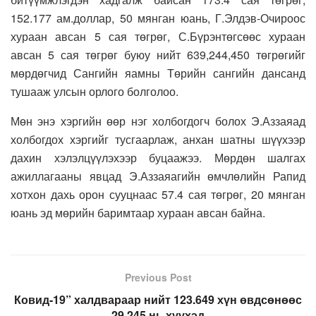
152.177 ам.доллар, 50 мянган юань, Г.Элдэв-Очироос
хураан авсан 5 сая төгрөг, С.Бүрэнтөгсөөс хураан
авсан 5 сая төгрөг буюу нийт 639,244,450 төгрөгийг
мөрдөгчид Сангийн яамны Төрийн сангийн дансанд
тушааж улсын орлого болголоо.
Мөн энэ хэргийн өөр нэг холбогдогч болох Э.Аззаяад
холбогдох хэргийг тусгаарлаж, анхан шатны шүүхээр
дахин хэлэлцүүлэхээр буцаажээ. Мөрдөн шалгах
ажиллагааны явцад Э.Аззаяагийн өмчлөлийн Рапид
хотхон дахь орон сууцнаас 57.4 сая төгрөг, 20 мянган
юань эд мөрийн баримтаар хураан авсан байна.
Previous Post
Ковид-19” халдвараар нийт 123.649 хүн өвдсөнөөс
29.245 нь хүүхэд