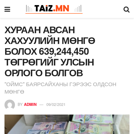
ХУРААН АВСАН
ХАХУУЛИЙН МӨНГӨ
БОЛОХ 639,244,450
ТӨГРӨГИЙГ УЛСЫН
ОРЛОГО БОЛГОВ
"ОЙМС" БАЯРСАЙХАНЫ ГЭРЭЭС ОЛДСОН
МӨНГӨ
BY
ADMIN
09/02/2021