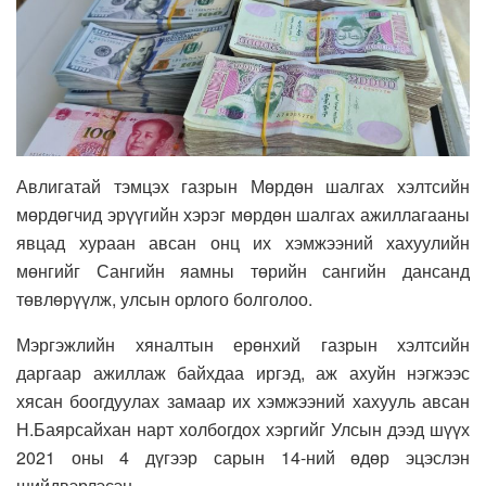
Авлигатай тэмцэх газрын Мөрдөн шалгах хэлтсийн
мөрдөгчид эрүүгийн хэрэг мөрдөн шалгах ажиллагааны
явцад хураан авсан онц их хэмжээний хахуулийн
мөнгийг Сангийн яамны төрийн сангийн дансанд
төвлөрүүлж, улсын орлого болголоо.
Мэргэжлийн хяналтын ерөнхий газрын хэлтсийн
даргаар ажиллаж байхдаа иргэд, аж ахуйн нэгжээс
хясан боогдуулах замаар их хэмжээний хахууль авсан
Н.Баярсайхан нарт холбогдох хэргийг Улсын дээд шүүх
2021 оны 4 дүгээр сарын 14-ний өдөр эцэслэн
шийдвэрлэсэн.