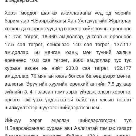
Хэрэг мөрдөн шалгах ажиллагааны үед эд мөрийн
баримтаар Н.Баярсайханы Хан-Уул дүүргийн Жаргалан
хотхон дахь орон сууцанд нэгжлэг хийж зочны өрөөнөөс
5.1 сая төгрөг, 16.460 ам.доллар, унтлагын өрөөнөөс
17.5 сая төгрөг, сейфнээс 140 сая төгрөг, 127.117
ам.доллар, 50 мянган юань, мөн түүний ажлын
өрөөнөөс 10.8 сая төгрөг, 8600 ам.доллар тус тус
хураан авсан нь нийт 230.8 сая төгрөг, 152.177
ам.доллар, 70 мянган юань болсон бөгөөд дээрх мөнгө,
валютыг Эрүүгийн хуулийн ерөнхий ангийн 7.5 дугаар
зүйлийн 3, 4-т заасан гэмт хэрэг үйлдэж олсон хөрөнгө,
орлого гэж үзэх үндэслэлтэй байх тул улсын төсөвт
шилжүүлэхээр шүүхээс шийдвэрлэсэн юм.
Ийнхүү хэрэг эцэслэн шийдвэрлэгдсэн тул
Н.Баярсайханаас хураан авч Авлигатай тэмцэх газарт
битүүмжлэгдэн хадгалж байсан 173.4 сая төгрөг,