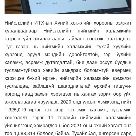
Нийслэлийн ИТХ-ын Хүний хөгжлийн хорооны ээлжит
хуралдаанаар Нийслэлийн нийгмийн халамжийн
газрын үйл ажиллагааны тайланг сонсож, хэлэлцлээ.
Тус газар нь нийгмийн халамжийн тухай хуулийн
хүрээнд эрүүл мэндийн доройтолтой, гэр бүлийн
халамж, асрамж дутагдалтай, бие даан эсхүл бусдын
тусламжгүйгээр хэвийн амьдрах боломжгүй өвөрмөц
хэрэгцээ бүхий иргэн, нийгмийн халамжийн дэмжлэг
туслалцаа, зайлшгүй шаардлагатай өрхийн гишүүн-
иргэнд наад захын хэрэгцээг нь хангах зорилгоор үйл
ажиллагаагаа явуулдаг. 2020 онд улсын хэмжээнд нийт
1,325,019 иргэн тэтгэвэр, тэтгэмж, халамж, тусламж,
хөнгөлөлт…зэрэг 11 төрлийн нийгмийн халамжийн
үйлчилгээнд хамрагдсан бол 2021 оны эхний хагаст энэ
тоо 1,088,314 болоод байна. Тухайлбал, өнгөрсөн сард