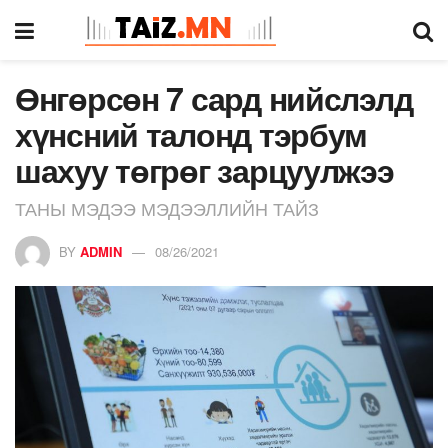
Өнгөрсөн 7 сард нийслэлд
хүнсний талонд тэрбум
шахуу төгрөг зарцуулжээ
ТАНЫ МЭДЭЭ МЭДЭЭЛЛИЙН ТАЙЗ
BY
ADMIN
08/26/2021