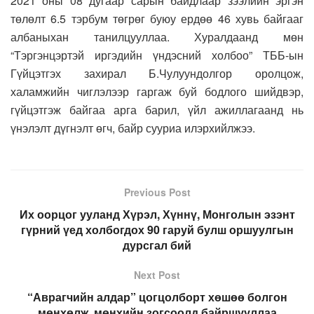
2021 оны 08 дугаар сарын байдлаар зээлийн эргэн
төлөлт 6.5 тэрбум төгрөг буюу ердөө 46 хувь байгааг
албаныхан танилцууллаа. Хуралдаанд мөн
“Тэргэнцэртэй иргэдийн үндэсний холбоо” ТББ-ын
Гүйцэтгэх захирал Б.Чулуундолгор оролцож,
халамжийн чиглэлээр гаргаж буй бодлого шийдвэр,
гүйцэтгэж байгаа арга барил, үйл ажиллагаанд нь
үнэлэлт дүгнэлт өгч, байр сууриа илэрхийлжээ.
Previous Post
Их оорцог ууланд Хүрэл, Хүннү, Монголын эзэнт
гүрний үед холбогдох 90 гаруй булш оршуулгын
дурсгал бий
Next Post
“Аврагчийн алдар” цогцолборт хөшөө болгон
мөнхөлж, мөнхийн зогсоолд байршууллаа