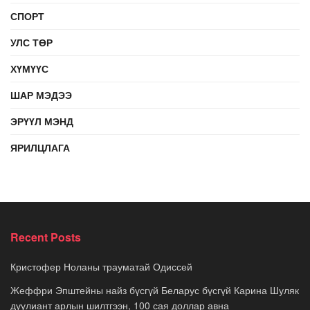
СПОРТ
УЛС ТӨР
ХҮМҮҮС
ШАР МЭДЭЭ
ЭРҮҮЛ МЭНД
ЯРИЛЦЛАГА
Recent Posts
Кристофер Ноланы трауматай Одиссей
Жеффри Эпштейны найз бүсгүй Беларус бүсгүй Карина Шуляк
дуулиант арлын шилтгээн, 100 сая доллар авна