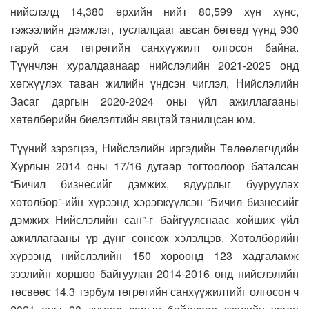
нийслэлд 14,380 өрхийн нийт 80,599 хүн хүнс,
тэжээлийн дэмжлэг, туслалцааг авсан бөгөөд үүнд 930
гаруй сая төгрөгийн санхүүжилт олгосон байна.
Түүнчлэн хуралдаанаар нийслэлийн 2021-2025 онд
хөгжүүлэх таван жилийн үндсэн чиглэл, Нийслэлийн
Засаг даргын 2020-2024 оны үйл ажиллагааны
хөтөлбөрийн биелэлтийн явцтай танилцсан юм.
Түүний зэрэгцээ, Нийслэлийн иргэдийн Төлөөлөгчдийн
Хурлын 2014 оны 17/16 дугаар тогтоолоор баталсан
“Бичил бизнесийг дэмжих, ядуурлыг бууруулах
хөтөлбөр”-ийн хүрээнд хэрэгжүүлсэн “Бичил бизнесийг
дэмжих Нийслэлийн сан”-г байгуулснаас хойших үйл
ажиллагааны үр дүнг сонсож хэлэлцэв. Хөтөлбөрийн
хүрээнд нийслэлийн 150 хороонд 123 хадгаламж
зээлийн хоршоо байгуулан 2014-2016 онд нийслэлийн
төсвөөс 14.3 тэрбум төгрөгийн санхүүжилтийг олгосон ч