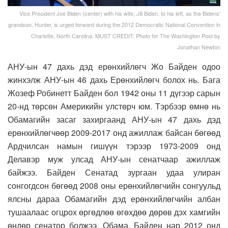
Vice President Joe Biden (center) with his wife, Jill Biden, to his left, as the Bidens'
grandson, Hunter, is urged forward during the 2012 Democratic National Convention in
Charlotte, North Carolina. MUST CREDIT: Photo for The Washington Post by
Jonathan Newton
АНУ-ын 47 дахь дэд ерөнхийлөгч Жо Байден одоо
жинхэлж АНУ-ын 46 дахь Ерөнхийлөгч болох нь. Бага
Жозеф Робинетт Байден бол 1942 оны 11 дүгээр сарын
20-нд төрсөн Америкийн улстөрч юм. Тэрбээр өмнө нь
Обамагийн засаг захиргаанд АНУ-ын 47 дахь дэд
ерөнхийлөгчөөр 2009-2017 онд ажиллаж байсан бөгөөд
Ардчилсан намын гишүүн тэрээр 1973-2009 онд
Делавэр муж улсад АНУ-ын сенатчаар ажиллаж
байжээ. Байден Сенатад зургаан удаа улиран
сонгогдсон бөгөөд 2008 оны ерөнхийлөгчийн сонгуульд
ялсны дараа Обамагийн дэд ерөнхийлөгчийн албан
тушаалаас огцрох өргөдлөө өгөхдөө дөрөв дэх хамгийн
өндөр сенатор болжээ. Обама, Байден нар 2012 онд