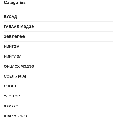
Categories
БУСАД
ГАДААД МЭДЭЭ
ЗӨВЛӨГӨӨ
НИЙГЭМ
НИЙТЛЭЛ
ОНЦЛОХ МЭДЭЭ
СОЁЛ УРЛАГ
СПОРТ
УЛС ТӨР
ХҮМҮҮС
ШАР МЭДЭЭ