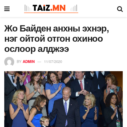
Жо Байден анхны эхнэр,
нэг ойтой отгон охиноо
ослоор алджээ
BY
ADMIN
11/07/2020