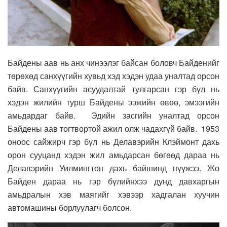
Байдены аав нь анх чинээлэг байсан боловч Байденийг
төрөхөд санхүүгийн хувьд хэд хэдэн удаа уналтад орсон
байв. Санхүүгийн асуудалтай тулгарсан гэр бүл нь
хэдэн жилийн турш Байдены ээжийн өвөө, эмээгийн
амьдардаг байв. Эдийн засгийн уналтад орсон
Байдены аав тогтвортой ажил олж чадахгүй байв. 1953
оноос сайжирч гэр бүл нь Делавэрийн Клэймонт дахь
орон сууцанд хэдэн жил амьдарсан бөгөөд дараа нь
Делавэрийн Уилмингтон дахь байшинд нүүжээ. Жо
Байден дараа нь гэр бүлийнхээ дунд давхаргын
амьдралын хэв маягийг хэвээр хадгалан хуучин
автомашины борлуулагч болсон.