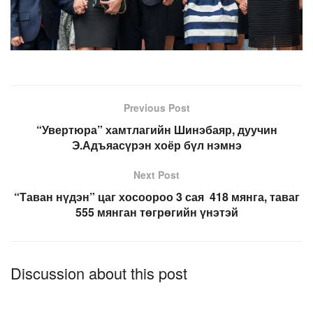
Previous Post
“Увертюра” хамтлагийн Шинэбаяр, дуучин
Э.Адъяасүрэн хоёр бүл нэмнэ
Next Post
“Таван нүдэн” цаг хосоороо 3 сая 418 мянга, таваг
555 мянган төгрөгийн үнэтэй
Discussion about this post