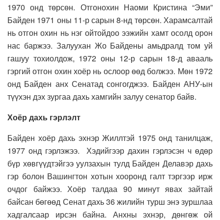
1970 онд төрсөн. Отгонохин Наоми Кристина “Эми”
Байден 1971 оны 11-р сарын 8-нд төрсөн. Харамсалтай
нь отгон охин нь нэг ойтойдоо ээжийн хамт осолд орон
нас баржээ. Залуухан Жо Байдены амьдралд том уй
гашуу тохиолдож, 1972 оны 12-р сарын 18-д авааль
гэргий отгон охин хоёр нь ослоор өөд болжээ. Мөн 1972
онд Байден анх Сенатад сонгогджээ. Байден АНУ-ын
түүхэн дэх зургаа дахь хамгийн залуу сенатор байв.
Хоёр дахь гэрлэлт
Байден хоёр дахь эхнэр Жиллтэй 1975 онд танилцаж,
1977 онд гэрлэжээ. Хэдийгээр дахин гэрлэсэн ч өдөр
бүр хөвгүүдтэйгээ уулзахын тулд Байден Делавэр дахь
гэр болон Вашингтон хотын хооронд галт тэргээр ирж
очдог байжээ. Хоёр талдаа 90 минут явах зайтай
байсан бөгөөд Сенат дахь 36 жилийн турш энэ зуршлаа
хадгалсаар ирсэн байна. Анхны эхнэр, дөнгөж ой