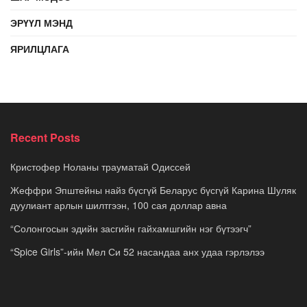
ЭРҮҮЛ МЭНД
ЯРИЛЦЛАГА
Recent Posts
Кристофер Ноланы трауматай Одиссей
Жеффри Эпштейны найз бүсгүй Беларус бүсгүй Карина Шуляк
дуулиант арлын шилтгээн, 100 сая доллар авна
“Солонгосын эдийн засгийн гайхамшгийн нэг бүтээгч”
“Spice Girls”-ийн Мел Си 52 насандаа анх удаа гэрлэлээ