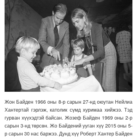
Жон Байден 1966 оны 8-р сарын 27-нд оюутан Нейлиа
Хантертай гэрлэж, католик сүмд хуримаа хийжээ. Тэд
гурван хүүхэдтэй байсан. Жозеф Байден 1969 оны 2-р
сарын 3-нд төрсөн. Жо Байдений ууган хүү 2015 оны 5-
р сарын 30 нас баржээ. Дунд хүү Роберт Хантер Байден