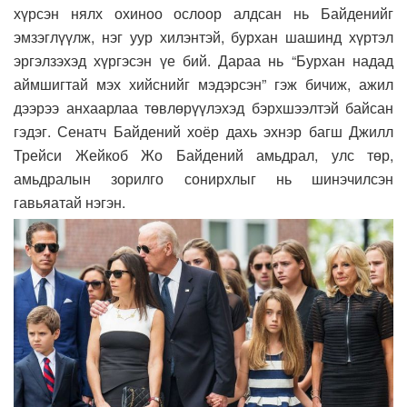
хүрсэн нялх охиноо ослоор алдсан нь Байденийг
эмзэглүүлж, нэг уур хилэнтэй, бурхан шашинд хүртэл
эргэлзэхэд хүргэсэн үе бий. Дараа нь “Бурхан надад
аймшигтай мэх хийснийг мэдэрсэн” гэж бичиж, ажил
дээрээ анхаарлаа төвлөрүүлэхэд бэрхшээлтэй байсан
гэдэг. Сенатч Байдений хоёр дахь эхнэр багш Джилл
Трейси Жейкоб Жо Байдений амьдрал, улс төр,
амьдралын зорилго сонирхлыг нь шинэчилсэн
гавьяатай нэгэн.