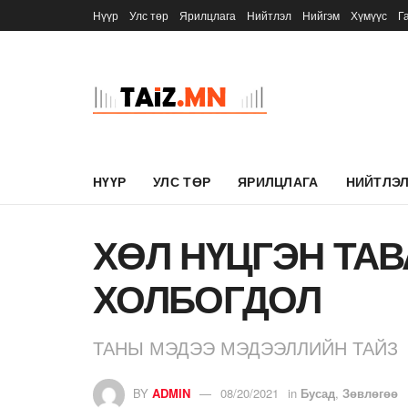
Нүүр
Улс төр
Ярилцлага
Нийтлэл
Нийгэм
Хүмүүс
Г
НҮҮР
УЛС ТӨР
ЯРИЛЦЛАГА
НИЙТЛЭ
ХӨЛ НҮЦГЭН ТА
ХОЛБОГДОЛ
ТАНЫ МЭДЭЭ МЭДЭЭЛЛИЙН ТАЙЗ
BY
ADMIN
08/20/2021
in
Бусад
,
Зөвлөгөө