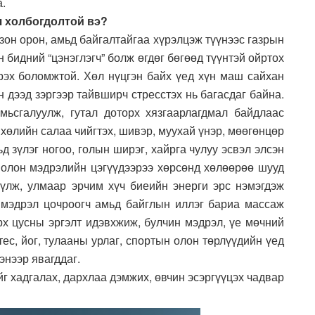
а.
ч холбогдолтой вэ?
зон орон, амьд байгалтайгаа хүрэлцэж түүнээс газрын
 бидний “цэнэглэгч” болж өгдөг бөгөөд түүнтэй ойртох
рэх боломжтой. Хөл нүцгэн байх үед хүн маш сайхан
н дээд зэргээр тайвширч стресстэх нь багасдаг байна.
мьсгалуулж, гутал доторх хязгаарлагдмал байдлаас
 хөлийн салаа чийгтэх, шивэр, муухай үнэр, мөөгөнцөр
ьд зүлэг ногоо, голын ширэг, хайрга чулуу эсвэл элсэн
 олон мэдрэлийн цэгүүдээрээ хөрсөнд хөлөөрөө шууд
үүлж, улмаар эрчим хүч биеийн энерги эрс нэмэгдэж
 мэдрэл цочроогч амьд байглын иллэг бариа массаж
рх цусны эргэлт идэвхжиж, булчин мэдрэл, үе мөчний
ес, йог, тулааны урлаг, спортын олон төрлүүдийн үед
энээр явагддаг.
г хадгалах, дархлаа дэмжих, өвчин эсэргүүцэх чадвар