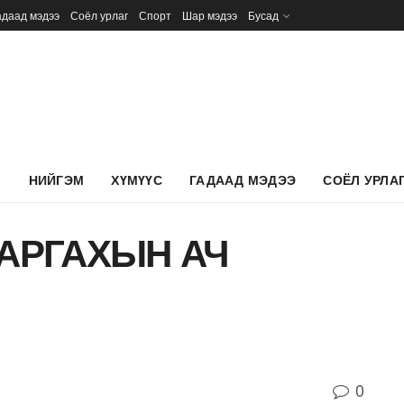
адаад мэдээ
Соёл урлаг
Спорт
Шар мэдээ
Бусад
Л
НИЙГЭМ
ХҮМҮҮС
ГАДААД МЭДЭЭ
СОЁЛ УРЛА
ВАРГАХЫН АЧ
0