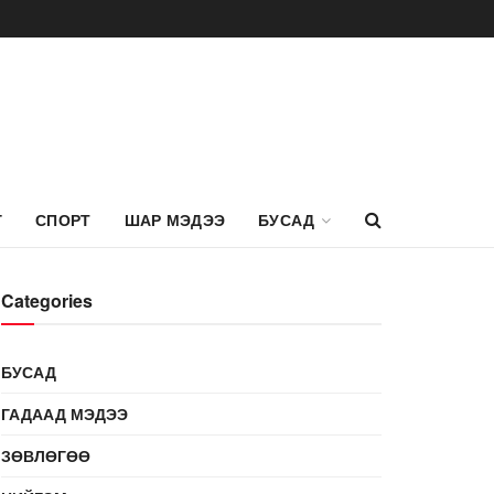
Г
СПОРТ
ШАР МЭДЭЭ
БУСАД
Categories
БУСАД
ГАДААД МЭДЭЭ
ЗӨВЛӨГӨӨ