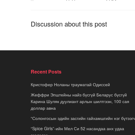
Discussion about this post
Recent Posts
Кристофер Ноланы трауматай Одиссей
Жеффри Эпштейны найз бүсгүй Беларус бүсгүй
Карина Шуляк дуулиант арлын шилтгээн, 100 сая
доллар авна
“Солонгосын эдийн засгийн гайхамшгийн нэг бүтээгч
“Spice Girls”-ийн Мел Си 52 насандаа анх удаа
гэрлэлээ