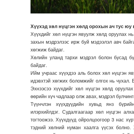
Хүүхэд хөл нүцгэн хөлд орохын ач тус юу 
Хүүхдийг хөл нүцгэн явуулж хөлд оруулах н
захын мэдрэлээс ирж буй мэдээлэл авч бай
хөгжиж байдаг.
Хөлийн уланд тархи мэдрэл болон бусад бү
байдаг.
Ийм учраас хүүхдээ аль болох хөл нүцгэн яв
идэвхтэй хөгжих боломжийг олгох нь чухал. 
Эхнээсээ хүүхдийг хөл нүцгэн хөлд оруулах
өөрийн хүч чадлаар олж авах, мэдрэл булчинг
Түүнчлэн хүүхдүүдийн хувьд янз бүрий
илэрхийлдэг. Судалгаагаар хөл нүцгэн алх
тогтоожээ. Хүүхдүүд ойролцоогоор 3 нас хүр
тэдний хөлний нуман хаалга үүсэх болно.