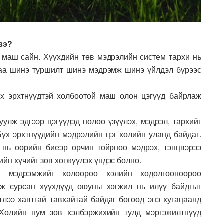
вэ?
ь маш сайн. Хүүхдийн төв мэдрэлийн систем тархи нь
гаа шинэ туршилт шинэ мэдрэмж шинэ үйлдэл бүрээс
х эрхтнүүдтэй холбоотой маш олон цэгүүд байрлаж
уулж эдгээр цэгүүдэд нөлөө үзүүлэх, мэдрэл, тархийг
Бүх эрхтнүүдийн мэдрэлийн цэг хөлийн уланд байдаг.
 нь өөрийн биеэр орчин тойрноо мэдрэх, тэнцвэрээ
ийн хүчийг зөв хөгжүүлэх үндэс болно.
н мэдрэмжийг хөлөөрөө хөлийн хөдөлгөөнөөрөө
аж сурсан хүүхдүүд оюуны хөгжил нь илүү байдгыг
тлээ хавтгай тавхайтай байдаг бөгөөд энэ хугацаанд
 Хөлийн нум зөв хэлбэржихийн тулд мэргэжилтнүүд