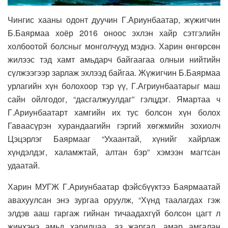
Чингис хааны одонт дуучин Г.Ариунбаатар, жүжигчин
Б.Баярмаа хоёр 2016 оноос эхлэн хайр сэтгэлийн
холбоотой болсныг монголчууд мэднэ. Харин өнгөрсөн
жилээс тэд хамт амьдарч байгаагаа олныи нийтийн
сүлжээгээр зарлаж эхлээд байгаа. Жүжигчин Б.Баярмаа
урлагийн хүн болохоор тэр үү, Г.Агриунбаатарыг маш
сайн ойлгодог, “дасгалжуулдаг” гэлцдэг. Ямартаа ч
Г.Ариунбаатарт хамгийн их тус болсон хүн болох
Гаваасүрэн хурандаагийн гэргий хөгжмийн зохиолч
Цэцэрлэг Баярмааг “Ухаантай, хүнийг хайрлаж
хүндэлдэг, халамжтай, алтан бэр” хэмээн магтсан
удаатай.
Харин МУГЖ Г.Ариунбаатар фэйсбүүктээ Баярмаатай
авахуулсан энэ зургаа оруулж, “Хүнд таалагдах гэж
элдэв ааш гаргаж гийнан тичаадахгүй болсон цагт л
жинхэнэ амьд харилцаа, аз жаргал, амар амгалан