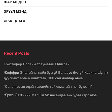
ШАР МЭДЭЭ
ЭРҮҮЛ МЭНД
ЯРИЛЦЛАГА
Recent Posts
Кристофер Ноланы трауматай Одиссей
Жеффри Эпштейны найз бүсгүй Беларус бүсгүй Карина Шуляк
дуулиант арлын шилтгээн, 100 сая доллар авна
“Солонгосын эдийн засгийн гайхамшгийн нэг бүтээгч”
“Spice Girls”-ийн Мел Си 52 насандаа анх удаа гэрлэлээ