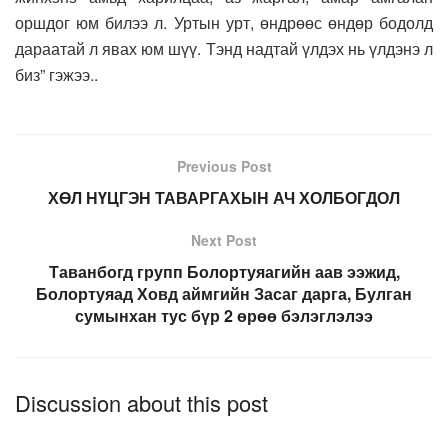
оршдог юм билээ л. Уртын урт, өндрөөс өндөр бодолд
дараатай л явах юм шүү. Тэнд надтай үлдэх нь үлдэнэ л
биз” гэжээ..
Previous Post
ХӨЛ НҮЦГЭН ТАВАРГАХЫН АЧ ХОЛБОГДОЛ
Next Post
Таванбогд групп Болортуяагийн аав ээжид,
Болортуяад Ховд аймгийн Засаг дарга, Булган
сумынхан тус бүр 2 өрөө бэлэглэлээ
Discussion about this post