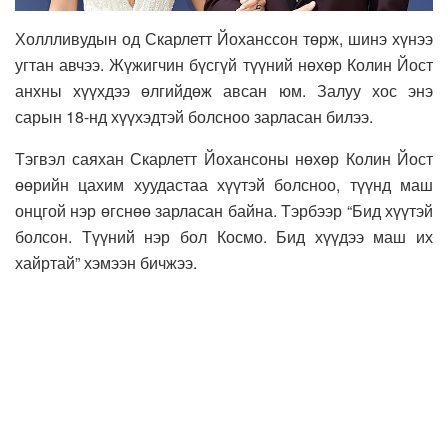
Холлливудын од Скарлетт Йоханссон төрж, шинэ хүнээ
угтан авчээ. Жүжигчин бүсгүй түүний нөхөр Колин Йост
анхны хүүхдээ өлгийдөж авсан юм. Залуу хос энэ
сарын 18-нд хүүхэдтэй болсноо зарласан билээ.
Тэгвэл саяхан Скарлетт Йохансоны нөхөр Колин Йост
өөрийн цахим хуудастаа хүүтэй болсноо, түүнд маш
онцгой нэр өгснөө зарласан байна. Тэрбээр “Бид хүүтэй
болсон. Түүний нэр бол Космо. Бид хүүдээ маш их
хайртай” хэмээн бичжээ.