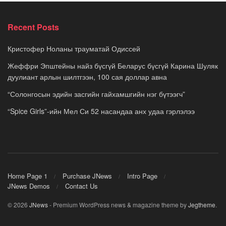
Recent Posts
Кристофер Ноланы трауматай Одиссей
Жеффри Эпштейны найз бүсгүй Беларус бүсгүй Карина Шуляк
дуулиант арлын шилтгээн, 100 сая доллар авна
“Солонгосын эдийн засгийн гайхамшгийн нэг бүтээгч”
“Spice Girls”-ийн Мел Си 52 насандаа анх удаа гэрлэлээ
Home Page 1
Purchase JNews
Intro Page
JNews Demos
Contact Us
© 2026
JNews
- Premium WordPress news & magazine theme by
Jegtheme
.