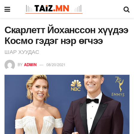
Скарлетт Йоханссон хүүдээ
Космо гэдэг нэр өгчээ
ШАР ХУУДАС
BY
ADMIN
08/20/2021