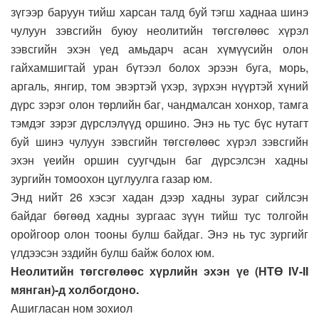
зүгээр баруун тийш харсан талд буй тэгш хаднаа шинэ
чулуун зэвсгийн буюу неолитийн төгсгөлөөс хүрэл
зэвсгийн эхэн үед амьдарч асан хүмүүсийн олон
гайхамшигтай уран бүтээл болох эрээн буга, морь,
аргаль, янгир, том эвэртэй үхэр, зүрхэн нүүртэй хүний
дүрс зэрэг олон төрлийн баг, чандмалсан хонхор, тамга
тэмдэг зэрэг дүрслэлүүд оршино. Энэ нь тус бүс нутагт
буй шинэ чулуун зэвсгийн төгсгөлөөс хүрэл зэвсгийн
эхэн үеийн оршин суугчдын баг дүрсэлсэн хадны
зургийн томоохон цуглуулга газар юм.
Энд нийт 26 хэсэг хадан дээр хадны зураг сийлсэн
байдаг бөгөөд хадны зургаас зүүн тийш тус толгойн
оройгоор олон тооны булш байдаг. Энэ нь тус зургийг
үлдээсэн эздийн булш байж болох юм.
Неолитийн төгсгөлөөс хүрлийн эхэн үе (НТӨ IV-II
мянган)-д холбогдоно.
Ашигласан ном зохиол