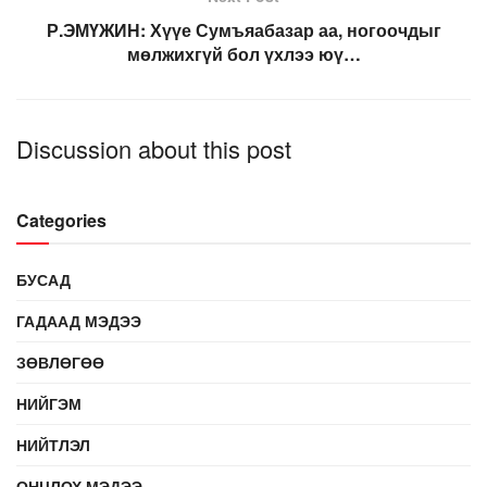
Р.ЭМҮЖИН: Хүүе Сумъяабазар аа, ногоочдыг
мөлжихгүй бол үхлээ юү…
Discussion about this post
Categories
БУСАД
ГАДААД МЭДЭЭ
ЗӨВЛӨГӨӨ
НИЙГЭМ
НИЙТЛЭЛ
ОНЦЛОХ МЭДЭЭ