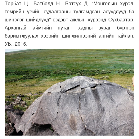
Төрбат Ц., Батболд Н., Батсүх Д. “Монголын хүрэл,
төмрийн үеийн судалгааны тулгамдсан асуудлууд ба
шинэлэг шийдлүүд” сэдэвт ажлын хүрээнд Сүхбаатар,
Архангай аймгийн нутагт хадны зураг бүртгэн
баримтжуулах хээрийн шинжилгээний ангийн тайлан.
УБ., 2016.