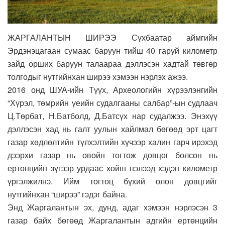
ЖАРГАЛАНТЫН ШИРЭЭ Сүхбаатар аймгийн
Эрдэнэцагаан сумаас баруун тийш 40 гаруй километр
зайд орших баруун талаараа дэллэсэн хадтай төвгөр
толгодыг нутгийнхан ширээ хэмээн нэрлэх ажээ.
2016 онд ШУА-ийн Түүх, Археологийн хүрээлэнгийн
“Хүрэл, төмрийн үеийн судалгааны салбар”-ын судлаач
Ц.Төрбат, Н.Батболд, Д.Батсүх нар судалжээ. Энэхүү
дэллэсэн хад нь галт уулын хайлмал бөгөөд эрт цагт
газар хөдлөлтийн түлхэлтийн хүчээр халин гарч ирэхэд
дээрхи газар нь овойн тогтож довцог болсон нь
ертөнцийн зүгээр урдаас хойш нэлээд хэдэн километр
үргэлжилнэ. Ийм тогтоц бүхий олон довцгийг
нутгийнхан “ширээ” гэдэг байна.
Энд Жаргалантын эх, дунд, адаг хэмээн нэрлэсэн 3
газар байх бөгөөд Жаргалантын адгийн ертөнцийн