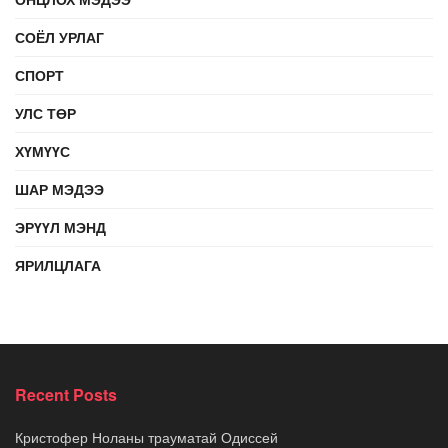
СОЁЛ УРЛАГ
СПОРТ
УЛС ТӨР
ХҮМҮҮС
ШАР МЭДЭЭ
ЭРҮҮЛ МЭНД
ЯРИЛЦЛАГА
Recent Posts
Кристофер Ноланы трауматай Одиссей