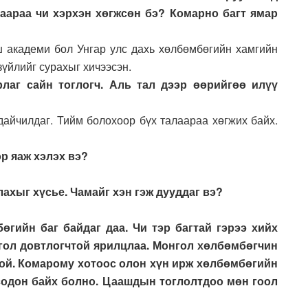
аараа чи хэрхэн хөгжсөн бэ? Комарно багт ямар
ш академи бол Унгар улс дахь хөлбөмбөгийн хамгийн
зүйлийг сурахыг хичээсэн.
лаг сайн тоглогч. Аль тал дээр өөрийгөө илүү
 дайчилдаг. Тийм болохоор бүх талаараа хөгжих байх.
р яаж хэлэх вэ?
ахыг хүсье. Чамайг хэн гэж дууддаг вэ?
өгийн баг байдаг даа. Чи тэр багтай гэрээ хийх
гол довтлогчтой ярилцлаа. Монгол хөлбөмбөгчин
той. Комарому хотоос олон хүн ирж хөлбөмбөгийн
 содон байх болно. Цаашдын тоглолтдоо мөн гоол