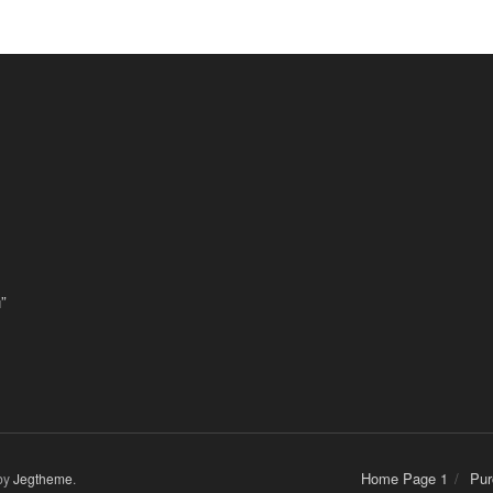
”
Home Page 1
Pur
by
Jegtheme
.