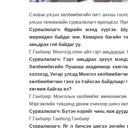
Словак улсын хөлбөмбөгийн лигт анхны гооло
улсын телевизийн сурвалжлагч ярилцжээ. Яри
Сурвалжлагч: Өдрийн мэнд хүргэе. Шу
мөрөөдөл байдаг юм. Комарно багийн тог
амьдрах гоё байдаг уу.
Г.Ганбаяр: Монголд олон айл гэрт амьдардаг. 
Сурвалжлагч: Гэрт амьдрах эрүүл мэндэ
Хөлбөмбөгийн Пушкаш академиар хаяглаг
хэлэхэд, Унгар улсад Монгол хөлбөмбөгчин
хөлбөмбөгчин гэнэ ээ /гайхсан байдлаар/ 
хөгжиж байгаа вэ?
Г.Ганбаяр: Монголын хөлбөмбөг өмнөхөөсөө 
Мэргэжлийн түвшинд дөхөж очихоор шинэ хөл
Сурвалжлагч: Бүтэн нэрийг чинь яаж дууд
Г.Ганбаяр: Ганболд Ганбаяр
Сурвалжлагч: Яг л бичсэн шигээ энгийн