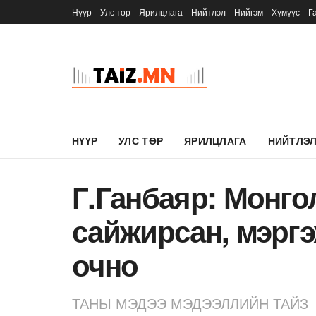
Нүүр
Улс төр
Ярилцлага
Нийтлэл
Нийгэм
Хүмүүс
Г
НҮҮР
УЛС ТӨР
ЯРИЛЦЛАГА
НИЙТЛЭ
Г.Ганбаяр: Монг
сайжирсан, мэрг
очно
ТАНЫ МЭДЭЭ МЭДЭЭЛЛИЙН ТАЙЗ