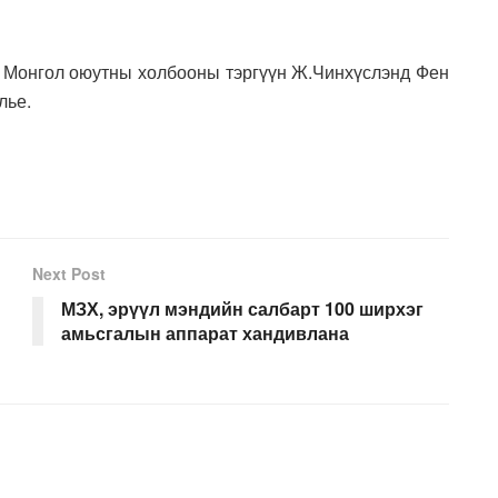
ь Монгол оюутны холбооны тэргүүн Ж.Чинхүслэнд Фен
лье.
Next Post
МЗХ, эрүүл мэндийн салбарт 100 ширхэг
амьсгалын аппарат хандивлана