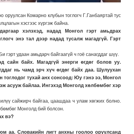
о оруулсан Комарно клубын тоглогч Г.Ганбаяртай тус
лцлагын хэсгээс хүргэж байна.
даргаар хэлэхэд, надад Монгол гэрт амьдрах
логч энэ тал дээр надад тусалж магадгүй. Гэрт
Би гэрт удаан амьдарч байгаагүй ч гоё санагддаг шүү.
д сайн байх. Магадгүй энерги өгдөг болов уу.
ддаг нь чамд эрч хүч өгдөг байх даа. Шулуухан
 тоглодог тухай анх сонсоод: Юу гэнэ ээ, Монгол
гэж асууж байлаа. Ингэхэд Монголд хөлбөмбөг хэр
илүү сайжирч байгаа, цаашдаа ч улам хөгжих болно.
бөмбөг Монголд бий болсон.
ах вэ?
 юм аа. Словакийн лигт анхны гоолоо оруулсанд