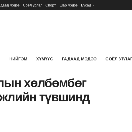
адаад мэдээ
Соёл урлаг
Спорт
Шар мэдээ
Бусад
Л
НИЙГЭМ
ХҮМҮҮС
ГАДААД МЭДЭЭ
СОЁЛ УРЛА
олын хөлбөмбөг
эжлийн түвшинд