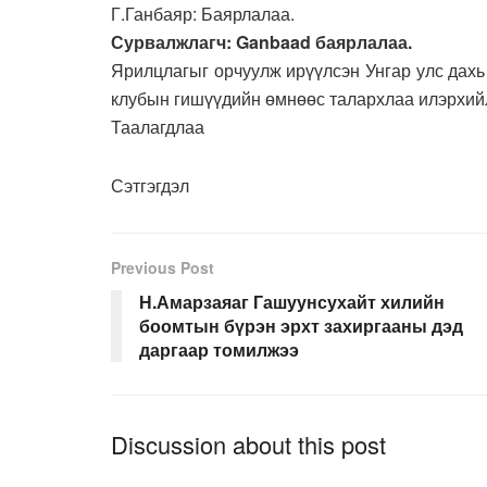
Г.Ганбаяр: Баярлалаа.
Сурвалжлагч: Ganbaad баярлалаа.
Ярилцлагыг орчуулж ирүүлсэн Унгар улс дах
клубын гишүүдийн өмнөөс талархлаа илэрхий
Таалагдлаа
Сэтгэгдэл
Previous Post
Н.Амарзаяаг Гашуунсухайт хилийн
боомтын бүрэн эрхт захиргааны дэд
даргаар томилжээ
Discussion about this post