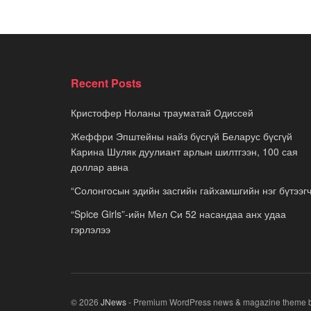
Recent Posts
Кристофер Ноланы трауматай Одиссей
Жеффри Эпштейны найз бүсгүй Беларус бүсгүй
Карина Шуляк дуулиант арлын шилтгээн, 100 сая
доллар авна
“Солонгосын эдийн засгийн гайхамшгийн нэг бүтээгч
“Spice Girls”-ийн Мел Си 52 насандаа анх удаа
гэрлэлээ
© 2026
JNews
- Premium WordPress news & magazine theme 