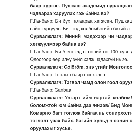
баяр хүргэе. Пушкаш академид суралцсан
чадвараа харуулах гэж байна вэ?
Г.Ганбаяр: Би бүх талаараа хөгжсөн. Пушка
сайн сургууль. Би тэнд хөлбөмбөгийн бүхий л 
Сурвалжлагч: Миний мэдэхээр чи чадвар
хөгжүүлмээр байна вэ?
Г.Ганбаяр: Би бэлтгэлдээ өөрийгөө 100 хувь
Одоогоор өөр илүү зүйл хэлж чадахгүй нь ээ.
Сурвалжлагч: Gólöröm, энэ үгийг Монголоо
Г.Ганбаяр: Гоолын баяр гэж хэлнэ.
Сурвалжлагч: Тэгвэл чамд олон гоол оруул
Г.Ганбаяр: Ganbaa
Сурвалжлагч: Унгарт ийм нэртэй хөлбөмб
боломжтой юм байна даа /инээв/ Бид Мон
Комарно багт тоглож байгаа нь сонирхол
тоглолт үзэх байх, багийн хувьд ч сонин
оруулахыг хүсье.