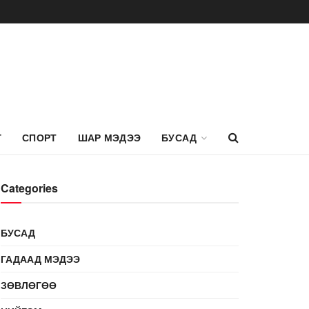
Г
СПОРТ
ШАР МЭДЭЭ
БУСАД
Categories
БУСАД
ГАДААД МЭДЭЭ
ЗӨВЛӨГӨӨ