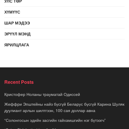
УЛС ТӨР
ХҮМҮҮС
ШАР МЭДЭЭ
ЭРҮҮЛ МЭНД
ЯРИЛЦЛАГА
Recent Posts
Кристофер Ноланы трауматай Одиссей
Жеффри Эпштейны найз бүсгүй Беларус бүсгүй Карина Шуляк
дуулиант арлын шилтгээн, 100 сая доллар авна
“Солонгосын эдийн засгийн гайхамшгийн нэг бүтээгч”