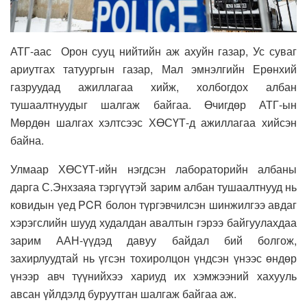
АТГ-аас Орон сууц нийтийн аж ахуйн газар, Ус суваг
ариутгах татуургын газар, Мал эмнэлгийн Ерөнхий
газруудад ажиллагаа хийж, холбогдох албан
тушаалтнуудыг шалгаж байгаа. Өчигдөр АТГ-ын
Мөрдөн шалгах хэлтсээс ХӨСҮТ-д ажиллагаа хийсэн
байна.
Улмаар ХӨСҮТ-ийн нэгдсэн лабораторийн албаны
дарга С.Энхзаяа тэргүүтэй зарим албан тушаалтнууд нь
ковидын үед PCR болон түргэвчилсэн шинжилгээ авдаг
хэрэгслийн шууд худалдан авалтын гэрээ байгуулахдаа
зарим ААН-үүдэд давуу байдал бий болгож,
захирлуудтай нь үгсэн тохиролцон үндсэн үнээс өндөр
үнээр авч түүнийхээ хариуд их хэмжээний хахууль
авсан үйлдэлд буруутган шалгаж байгаа аж.