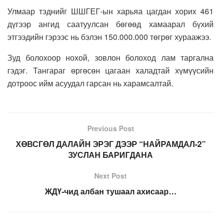
Улмаар тэднийг ШШГЕГ-ын харьяа цагдан хорих 461
дүгээр ангид саатуулсан бөгөөд хамаарал бүхий
этгээдийн гэрээс нь бэлэн 150.000.000 төгрөг хураажээ.
Зуд болохоор нохой, зовлон болоход лам таргална
гэдэг. Тангараг өргөсөн цагаан халадтай хүмүүсийн
дотроос ийм асуудал гарсан нь харамсалтай.
Previous Post
ХӨВСГӨЛ ДАЛАЙН ЭРЭГ ДЭЭР “НАЙРАМДАЛ-2”
ЗУСЛАН БАРИГДАНА
Next Post
ЖДҮ-чид албан тушаал ахисаар…