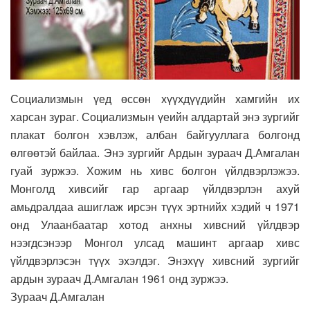
Социализмын үед өссөн хүүхдүүдийн хамгийн их
харсан зураг. Социализмын үеийн алдартай энэ зургийг
плакат болгон хэвлэж, албан байгууллага болгонд
өлгөөтэй байлаа. Энэ зургийг Ардын зураач Д.Амгалан
гуай зуржээ. Хожим нь хивс болгон үйлдвэрлэжээ.
Монголд хивсийг гар аргаар үйлдвэрлэн ахуй
амьдралдаа ашиглаж ирсэн түүх эртнийх хэдий ч 1971
онд Улаанбаатар хотод анхны хивсний үйлдвэр
нээгдсэнээр Монгол улсад машинт аргаар хивс
үйлдвэрлэсэн түүх эхэлдэг. Энэхүү хивсний зургийг
ардын зураач Д.Амгалан 1961 онд зуржээ.
Зураач Д.Амгалан