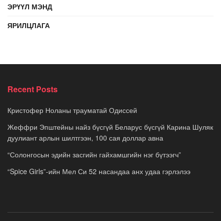
ЭРҮҮЛ МЭНД
ЯРИЛЦЛАГА
Recent Posts
Кристофер Ноланы трауматай Одиссей
Жеффри Эпштейны найз бүсгүй Беларус бүсгүй Карина Шуляк
дуулиант арлын шилтгээн, 100 сая доллар авна
“Солонгосын эдийн засгийн гайхамшгийн нэг бүтээгч”
“Spice Girls”-ийн Мел Си 52 насандаа анх удаа гэрлэлээ