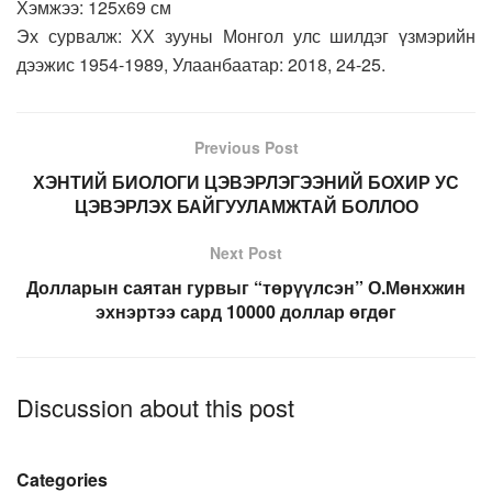
Хэмжээ: 125х69 см
Эх сурвалж: ХХ зууны Монгол улс шилдэг үзмэрийн
дээжис 1954-1989, Улаанбаатар: 2018, 24-25.
Previous Post
ХЭНТИЙ БИОЛОГИ ЦЭВЭРЛЭГЭЭНИЙ БОХИР УС
ЦЭВЭРЛЭХ БАЙГУУЛАМЖТАЙ БОЛЛОО
Next Post
Долларын саятан гурвыг “төрүүлсэн” О.Мөнхжин
эхнэртээ сард 10000 доллар өгдөг
Discussion about this post
Categories