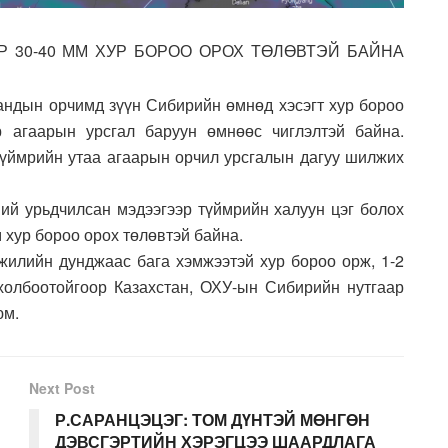
Р 30-40 ММ ХУР БОРОО ОРОХ ТӨЛӨВТЭЙ БАЙНА
чандын орчимд зүүн Сибирийн өмнөд хэсэгт хур бороо
р агаарын урсгал баруун өмнөөс чиглэлтэй байна.
 түймрийн утаа агаарын орчил урсгалын дагуу шилжих
ий урьдчилсан мэдээгээр түймрийн халуун цэг болох
 хур бороо орох төлөвтэй байна.
 жилийн дунджаас бага хэмжээтэй хур бороо орж, 1-2
холбоотойгоор Казахстан, ОХУ-ын Сибирийн нутгаар
юм.
Next Post
Р.САРАНЦЭЦЭГ: ТОМ ДҮНТЭЙ МӨНГӨН
ДЭВСГЭРТИЙН ХЭРЭГЦЭЭ ШААРДЛАГА