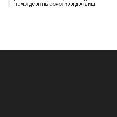
НЭМЭГДСЭН НЬ СӨРӨГ ҮЗЭГДЭЛ БИШ
”