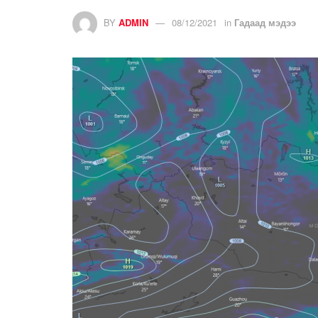
BY
ADMIN
08/12/2021
in
Гадаад мэдээ