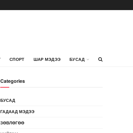
Г
СПОРТ
ШАР МЭДЭЭ
БУСАД
Categories
БУСАД
ГАДААД МЭДЭЭ
ЗӨВЛӨГӨӨ