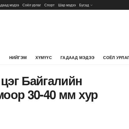
адаад мэдээ
Соёл урлаг
Спорт
Шар мэдээ
Бусад
Л
НИЙГЭМ
ХҮМҮҮС
ГАДААД МЭДЭЭ
СОЁЛ УРЛА
 цэг Байгалийн
моор 30-40 мм хур