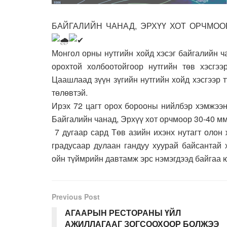
БАЙГАЛИЙН ЧАНАД, ЭРХҮҮ ХОТ ОРЧМОО
Монгол орны нутгийн хойд хэсэг байгалийн 
орохтой холбоотойгоор нутгийн төв хэсгээ
Цаашлаад зүүн зүгийн нутгийн хойд хэсгээр
төлөвтэй.
Ирэх 72 цагт орох борооны нийлбэр хэмжээн
Байгалийн чанад, Эрхүү хот орчмоор 30-40 мм
7 дугаар сард Төв азийн ихэнх нутагт олон
градусаар дулаан гандуу хуурай байсантай 
ойн түймрийн давтамж эрс нэмэгдээд байгаа 
Previous Post
АГААРЫН РЕСТОРАНЫ ҮЙЛ
АЖИЛЛАГААГ ЗОГСООХООР БОЛЖЭЭ