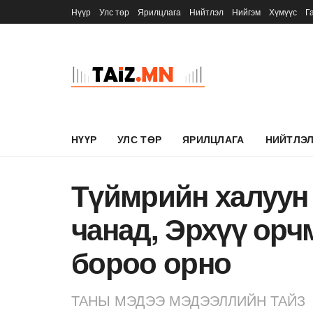
Нүүр
Улс төр
Ярилцлага
Нийтлэл
Нийгэм
Хүмүүс
Г
НҮҮР
УЛС ТӨР
ЯРИЛЦЛАГА
НИЙТЛЭ
Түймрийн халуун
чанад, Эрхүү орч
бороо орно
ТАНЫ МЭДЭЭ МЭДЭЭЛЛИЙН ТАЙЗ