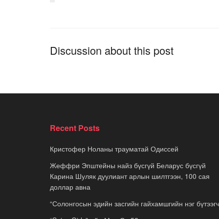
Discussion about this post
Recent Posts
Кристофер Ноланы трауматай Одиссей
Жеффри Эпштейны найз бүсгүй Беларус бүсгүй
Карина Шуляк дуулиант арлын шилтгээн, 100 сая
доллар авна
“Солонгосын эдийн засгийн гайхамшгийн нэг бүтээгч