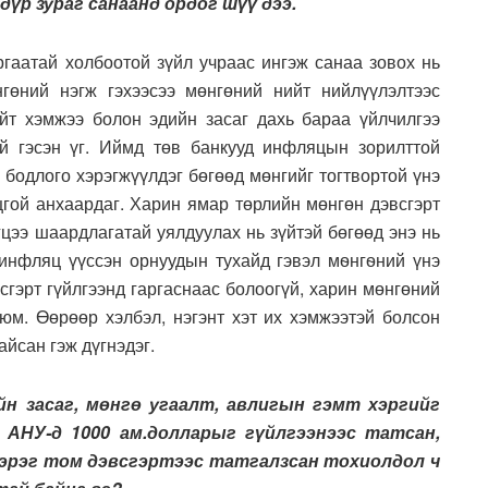
дүр зураг санаанд ордог шүү дээ.
гаатай холбоотой зүйл учраас ингэж санаа зовох нь
гөний нэгж гэхээсээ мөнгөний нийт нийлүүлэлтээс
йт хэмжээ болон эдийн засаг дахь бараа үйлчилгээ
й гэсэн үг. Иймд төв банкууд инфляцын зорилттой
 бодлого хэрэгжүүлдэг бөгөөд мөнгийг тогтвортой үнэ
цгой анхаардаг. Харин ямар төрлийн мөнгөн дэвсгэрт
эгцээ шаардлагатай уялдуулах нь зүйтэй бөгөөд энэ нь
инфляц үүссэн орнуудын тухайд гэвэл мѳнгѳний үнэ
сгэрт гүйлгээнд гаргаснаас болоогүй, харин мөнгөний
 юм. Өөрөөр хэлбэл, нэгэнт хэт их хэмжээтэй болсон
айсан гэж дүгнэдэг.
йн засаг, мөнгө угаалт, авлигын гэмт хэргийг
 АНУ-д 1000 ам.долларыг гүйлгээнээс татсан,
зэрэг том дэвсгэртээс татгалзсан тохиолдол ч