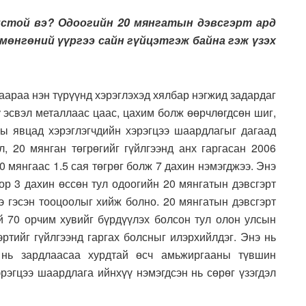
хистой вэ? Одоогийн 20 мянгатын дэвсгэрт ард
мөнгөний үүргээ сайн гүйцэтгэж байна гэж үзэх
гаараа нэн түрүүнд хэрэглэхэд хялбар нэгжид задардаг
у эсвэл металлаас цаас, цахим болж өөрчлөгдсөн шиг,
ны явцад хэрэглэгчдийн хэрэгцээ шаардлагыг дагаад
л, 20 мянган төгрөгийг гүйлгээнд анх гаргасан 2006
 мянгаас 1.5 сая төгрөг болж 7 дахин нэмэгджээ. Энэ
ор 3 дахин өссөн тул одоогийн 20 мянгатын дэвсгэрт
э гэсэн тооцоолыг хийж болно. 20 мянгатын дэвсгэрт
й 70 орчим хувийг бүрдүүлэх болсон тул олон улсын
ртийг гүйлгээнд гаргах болсныг илэрхийлдэг. Энэ нь
 нь зардлаасаа хурдтай өсч амьжиргааны түвшин
рэгцээ шаардлага ийнхүү нэмэгдсэн нь сөрөг үзэгдэл