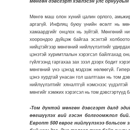
мөнгөн дэвсгэрт хэвлэсэн улс орнуудын 
Мөнгө маш олон хүний цалин орлого, амьжир
аргагүй. Инфляц буюу үнийн өсөлт нь мөн
хамаардгийг онцлох нь зүйтэй. Мөнгөний ни
хоорондоо дүйцэж байгаа эсэхтэй холбоото
нийцтэйгээр мөнгөний нийлүүлэлтийг удирдах
цэнэтэй хуримтлалын хэрэгсэл байлгахад он
гүйлгээнд гаргахаа зах зээл дээрх бодит хэр
мөнгөний үнэ цэнэд мэдээж нөлөөгүй. Гипер
цэнэ хурдтай унасан гол шалтгаан нь том дэв
нийлүүлэлтийг хяналтгүй нэмснээс үүдэлтэй
мѳнгийг хэмжих хэрэгсэл нь том дэвсгэртүүд б
-Том дүнтэй мѳнгѳн дэвсгэрт далд эди
өөгшүүлэх вий гэсэн болгоомжлол бий.
Европт 500 еврог нийлүүлэхээ больсон 