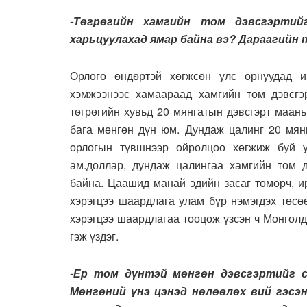
-Төгрөгийн хамгийн том дэвсгэрти
харьцуулахад ямар байна вэ? Дараагийн
Орлого ѳндѳртэй хѳгжсѳн улс орнуудад и
хэмжээнээс хамаараад хамгийн том дэвсгэ
тѳгрѳгийн хувьд 20 мянгатын дэвсгэрт маан
бага мөнгөн дүн юм. Дундаж цалинг 20 мянг
орлогын түвшнээр ойролцоо хөгжиж буй у
ам.доллар, дундаж цалингаа хамгийн том д
байна. Цаашид манай эдийн засаг томорч, и
хэрэгцээ шаардлага улам бүр нэмэгдэх төсө
хэрэгцээ шаардлагаа тооцож үзсэн ч Монголд
гэж үздэг.
-Ер том дүнтэй мөнгөн дэвсгэртийг с
Мөнгөний үнэ цэнэд нөлөөлөх вий гэсэ