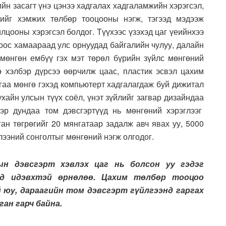
дийн засагт үнэ цэнээ хадгалах хадгаламжийн хэрэгсэл,
гийг хэмжих төлбөр тооцооны нэгж, тэгээд мэдээж
цооны хэрэгсэл болдог. Түүхээс үзэхэд цаг үеийнхээ
оос хамаараад улс орнуудад байгалийн чулуу, далайн
 мөнгөн ембүү гэх мэт төрөл бүрийн зүйлс мөнгөний
гө хэлбэр дүрсээ өөрчилж цаас, пластик эсвэл цахим
гаа мөнгө гэхэд компьютерт хадгалагдаж буй дижитал
ухайн улсын түүх соёл, үнэт зүйлийг загвар дизайндаа
тэр дундаа том дэвсгэртүүд нь мөнгөний хэрэглээг
ан төгрөгийг 20 мянгатаар задалж авч явах уу, 5000
глээний сонголтыг мөнгөний нэгж олгодог.
ын дэвсгэрт хэвлэх цаг нь болсон уу гэдэг
эд идэвхтэй өрнөлөө. Цахим төлбөр тооцоо
й юу, дараагийн том дэвсгэрт гүйлгээнд гаргах
ган гарч байна.