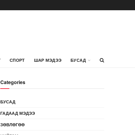
Г
СПОРТ
ШАР МЭДЭЭ
БУСАД
Categories
БУСАД
ГАДААД МЭДЭЭ
ЗӨВЛӨГӨӨ