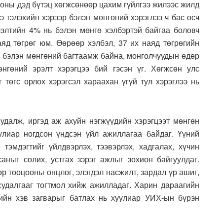
ооны дэд бүтэц хөгжсөнөөр цахим гүйлгээ жилээс жилд
э тэлэхийн хэрээр бэлэн мөнгөний хэрэглээ ч бас өсч
лэлтийн 4% нь бэлэн мөнгө хэлбэртэй байгаа боловч
аяд төгрөг юм. Өөрөөр хэлбэл, 37 их наяд төгрөгийн
й бэлэн мөнгөний багтаамж байна, монголчуудын өдөр
гөний эрэлт хэрэгцээ бий гэсэн үг. Хөгжсөн улс
 төгс орлох хэрэгсэл хараахан үгүй тул хэрэглээ нь
судалж, иргэд аж ахуйн нэгжүүдийн хэрэгцээт мөнгөн
улиар ногдсон үндсэн үйл ажиллагаа байдаг. Үүний
 тэмдэгтийг үйлдвэрлэх, тээвэрлэх, хадгалах, хүчин
саныг солих, устгах зэрэг ажлыг зохион байгуулдаг.
ѳр тооцооны онцлог, элэгдэл насжилт, зардал үр ашиг,
удалгааг тогтмол хийж ажилладаг. Харин дараагийн
ийн хэв загварыг батлах нь хуулиар УИХ-ын бүрэн