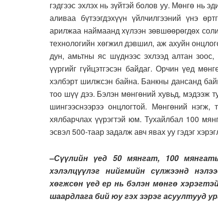
гэдгээс эхлэх нь зүйтэй болов уу. Мөнгө нь э
аливаа бүтээгдэхүүн үйлчилгээний үнэ өрт
арилжаа наймаанд хүлээн зөвшөөрөгдөх солил
технологийн хөгжил дэвшил, аж ахуйн онцлог
дун, амьтны яс шүднээс эхлээд алтан зоос,
үүргийг гүйцэтгэсэн байдаг. Орчин үед мөн
хэлбэрт шилжсэн байна. Банкны дансанд бай
тоо шүү дээ. Бэлэн мөнгөний хувьд, мэдээж т
шингээснээрээ онцлогтой. Мөнгөний нэгж, 
хялбарчлах үүрэгтэй юм. Тухайлбал 100 мянг
эсвэл 500-таар задалж авч явах уу гэдэг хэрэ
–
Сүүлийн үед 50 мянгат, 100 мянгат
хэлэлцүүлэг нийгмийн сүлжээнд нэлэ
хөгжсөн үед ер нь бэлэн мөнгө хэрэгтэ
шаардлага бий юу гэх зэрэг асуултууд ур