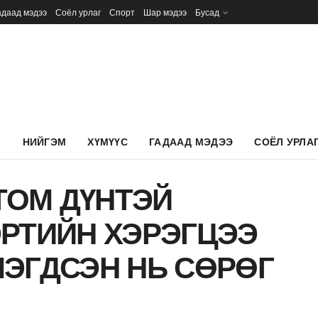
адаад мэдээ
Соёл урлаг
Спорт
Шар мэдээ
Бусад
Л
НИЙГЭМ
ХҮМҮҮС
ГАДААД МЭДЭЭ
СОЁЛ УРЛА
ТОМ ДҮНТЭЙ
РТИЙН ХЭРЭГЦЭЭ
ЭГДСЭН НЬ СӨРӨГ