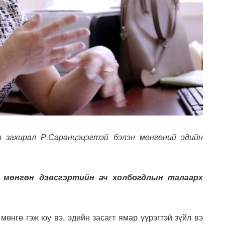
 захирал Р.Саранцэцэгтэй бэлэн мөнгөний эдийн
 мөнгөн дэвсгэртийн ач холбогдлын талаарх
 мөнгө гэж юу вэ, эдийн засагт ямар үүрэгтэй зүйл вэ