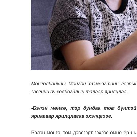
Монголбанкны Мөнгөн тэмдэгтийн газрын
засгийн ач холбогдлын талаар ярилцлаа.
-Бэлэн мөнгө, тэр дундаа том дүнтэй
яриагаар ярилцлагаа эхэлцгээе.
Бэлэн мөнгө, том дэвсгэрт гэхээс өмнө ер нь