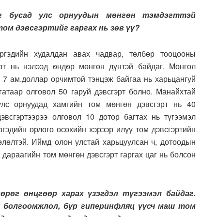
йг бусад улс орнуудын мөнгөн тэмдэгттэй
 том дэвсгэртийг
гаргах нь зөв үү
?
ргэдийн худалдан авах чадвар, төлбөр тооцооны
рт нь нэлээд ѳндѳр мөнгөн дүнтэй байдаг. Монгол
ь 7 ам.доллар орчимтой тэнцэж байгаа нь харьцангуй
атаар олговол 50 гаруй дэвсгэрт болно. Манайхтай
лс орнуудад хамгийн том мѳнгѳн дэвсгэрт нь 40
эвсгэртээрээ олговол 10 дотор багтах нь түгээмэл
ргэдийн орлого өсөхийн хэрээр илүү том дэвсгэртийн
өлөлтэй. Иймд олон улстай харьцуулсан ч, дотоодын
 дараагийн том мөнгөн дэвсгэрт гаргах цаг нь болсон
өрөг өнцгөөр харах үзэгдэл түгээмэл байдаг.
н болгоомжлол, бүр гиперинфляц үүсч маш том