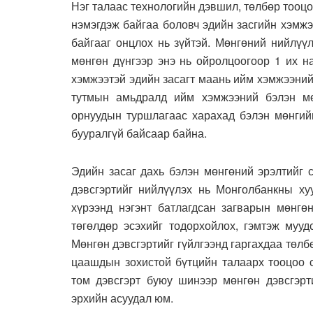
Нэг талаас технологийн дэвшил, төлбөр тооц
нэмэгдэж байгаа боловч эдийн засгийн хэмжэ
байгааг онцлох нь зүйтэй. Мөнгөний нийлүү
мөнгөн дүнгээр энэ нь ойролцоогоор 1 их н
хэмжээтэй эдийн засагт маань ийм хэмжээни
тутмын амьдралд ийм хэмжээний бэлэн мөн
орнуудын туршлагаас харахад бэлэн мөнгийг
бууралгүй байсаар байна.
Эдийн засаг дахь бэлэн мөнгөний эрэлтийг 
дэвсгэртийг нийлүүлэх нь Монголбанкны ху
хүрээнд нэгэнт батлагдсан загварын мөнгөн
төгөлдөр эсэхийг тодорхойлох, гэмтэж мууд
Мөнгөн дэвсгэртийг гүйлгээнд гаргахдаа тѳлб
цаашдын зохистой бүтцийн талаарх тооцоо с
том дэвсгэрт буюу шинээр мөнгөн дэвсгэрт
эрхийн асуудал юм.