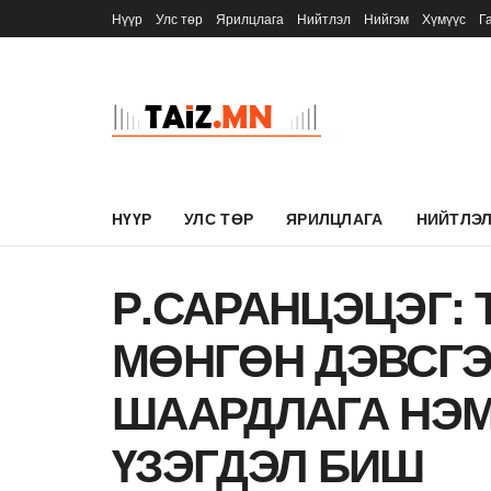
Нүүр
Улс төр
Ярилцлага
Нийтлэл
Нийгэм
Хүмүүс
Г
НҮҮР
УЛС ТӨР
ЯРИЛЦЛАГА
НИЙТЛЭ
Р.САРАНЦЭЦЭГ: 
МӨНГӨН ДЭВСГЭ
ШААРДЛАГА НЭМ
ҮЗЭГДЭЛ БИШ