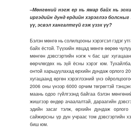
–
Мөнгөний нэгж ер нь ямар байх нь зо
иргэдийн дунд ердийн хэрэглээ болсныг 
үү, эсвэл хангалтгүй гэж үзэх үү?
Бэлэн мөнгө нь солилцооны хэрэгсэл гэдэг ут
байх ёстой. Түүхийн явцад мөнгө өөрөө чулу
мөнгөн дэвсгэртийн нэгж ч бас цаг хугацаа
өөрчлөгдөх нь зүй ёсны хэрэг юм. Тухайлба
онтой харьцуулахад өрхийн дундаж орлого 200
хугацаанд өргөн хэрэглээний үнэ ойролцоого
2006 оны үнээр 6000 орчим төгрөгтэй тэнцэн
маань одоо гүйлгээнд байгаа бэлэн мөнгөни
жишгээр өндөр ачаалалтай, дараагийн дэвсгэ
эдийн засаг тэлж, өрхийн дундаж орлого
сайжирсны үр дүн учраас том дэвсгэртийн хэ
биш юм.