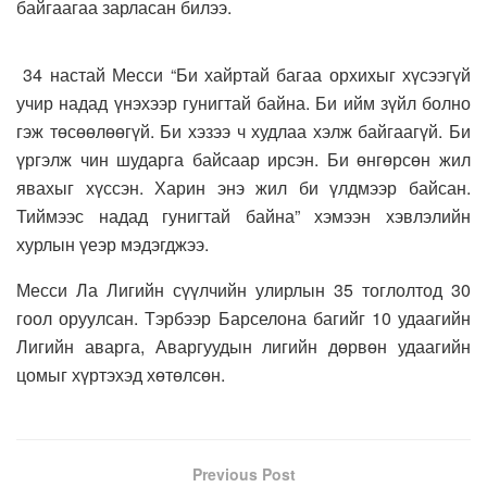
байгаагаа зарласан билээ.
34 настай Месси “Би хайртай багаа орхихыг хүсээгүй
учир надад үнэхээр гунигтай байна. Би ийм зүйл болно
гэж төсөөлөөгүй. Би хэзээ ч худлаа хэлж байгаагүй. Би
үргэлж чин шударга байсаар ирсэн. Би өнгөрсөн жил
явахыг хүссэн. Харин энэ жил би үлдмээр байсан.
Тиймээс надад гунигтай байна” хэмээн хэвлэлийн
хурлын үеэр мэдэгджээ.
Месси Ла Лигийн сүүлчийн улирлын 35 тоглолтод 30
гоол оруулсан. Тэрбээр Барселона багийг 10 удаагийн
Лигийн аварга, Аваргуудын лигийн дөрвөн удаагийн
цомыг хүртэхэд хөтөлсөн.
Previous Post