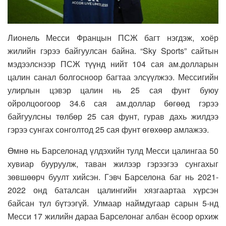
Лионель Месси Францын ПСЖ багт нэгдэж, хоёр
жилийн гэрээ байгуулсан байна. “Sky Sports” сайтын
мэдээлснээр ПСЖ түүнд нийт 104 сая ам.долларын
цалин санал болгосноор багтаа элсүүлжээ. Мессигийн
улирлын цэвэр цалин нь 25 сая фунт буюу
ойролцоогоор 34.6 сая ам.доллар бөгөөд гэрээ
байгуулсны төлбөр 25 сая фунт, гурав дахь жилдээ
гэрээ сунгах сонголтод 25 сая фунт өгөхөөр амлажээ.
Өмнө нь Барселонад үлдэхийн тулд Месси цалингаа 50
хувиар бууруулж, таван жилээр гэрээгээ сунгахыг
зөвшөөрч буулт хийсэн. Гэвч Барселона баг нь 2021-
2022 онд баталсан цалингийн хязгаартаа хүрсэн
байсан тул бүтээгүй. Улмаар наймдугаар сарын 5-нд
Месси 17 жилийн дараа Барселонаг албан ёсоор орхиж