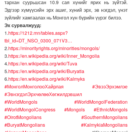
тархан суурьшсан 10.9 сая хүнийг ярих нь зүйтэй.
Эдгээр хүмүүсийн эрх ашиг, хүний эрх, эв нэгдэл, үнэт
зүйлийг хамгаалах нь Монгол хүн бүрийн үүрэг билээ.
Эх сурвалжууд:
1.
https://1212.mn/tables.aspx?
tbl_id=DT_NSO_0300_071V3…
2.
https://minorityrights.org/minorities/mongols/
3.
https://en.wikipedia.org/wiki/Inner_Mongolia
4.
https://en.wikipedia.org/wiki/Tuva
5.
https://en.wikipedia.org/wiki/Buryatia
6.
https://en.wikipedia.org/wiki/Kalmyks
#МонголМонголооХайрлая
#ЭвээЭрхэмлэе
#ЭвнэгдэлЭрхчөлөөХөгжилдэвшил
#WorldMongols
#WorldMongolFederation
#WorldMongolCongress
#Mongols
#EthnicMongols
#OirotMongolians
#SouthernMongolians
#BuryatMongolians
#KalmykiaMongolians