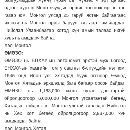
өдгөөг хүртэл Монголчуудын оршин тогтнож ирсэн төв
газар юм. Монгол улсад 25 гаруй ястан байгаагаас
ихэнхи нь Монгол орны баруун хязгаарт амьдардаг.
Нийслэл Улаанбаатар хотод хүн амын талаас ихгүй
хувь нь амьдарч байна.
Хэл: Монгол
ӨМӨЗО:
ӨМӨЗО нь БНХАУ-ын автономит эрхтэй муж бөгөөд
БНХАУ-ын хамгийн том угсаатны бүлгүүдийн нэг юм.
1945 онд Япон улс Хятадад бууж өгснөөр Өмнөд
Монгол Хятадын эрхшээлд бага багаар орсон байдаг.
ӨМӨЗО нь 1,183,000 км.кв нутаг дэвсгэртэй,
ойролцоогоор 6,000,000 Монгол угсаатантай бөгөөд
Хятадын хойд хэсэгт Монгол улстай хиллэдэг. Нийслэл
нь Хөх хот бөгөөд ойролцоогоор 2,867,000 хүн
амьдардаг байна.
Хэл: Монгол, Хятад