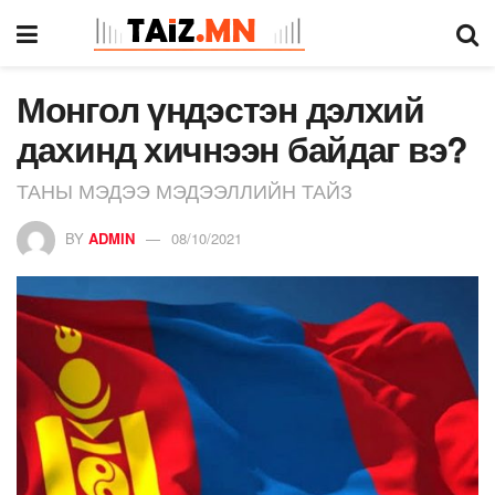
Монгол үндэстэн дэлхий
дахинд хичнээн байдаг вэ?
ТАНЫ МЭДЭЭ МЭДЭЭЛЛИЙН ТАЙЗ
BY
ADMIN
08/10/2021