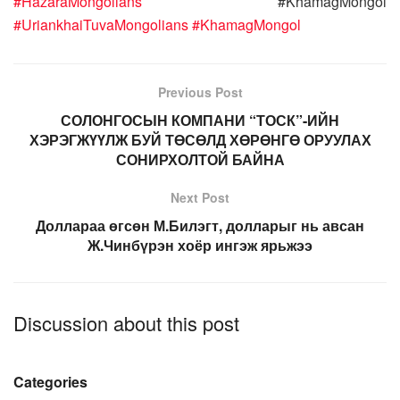
#HazaraMongolians
#KhamagMongol
#UriankhaiTuvaMongolians
#KhamagMongol
Previous Post
СОЛОНГОСЫН КОМПАНИ “ТОСК”-ИЙН
ХЭРЭГЖҮҮЛЖ БУЙ ТӨСӨЛД ХӨРӨНГӨ ОРУУЛАХ
СОНИРХОЛТОЙ БАЙНА
Next Post
Доллараа өгсөн М.Билэгт, долларыг нь авсан
Ж.Чинбүрэн хоёр ингэж ярьжээ
Discussion about this post
Categories