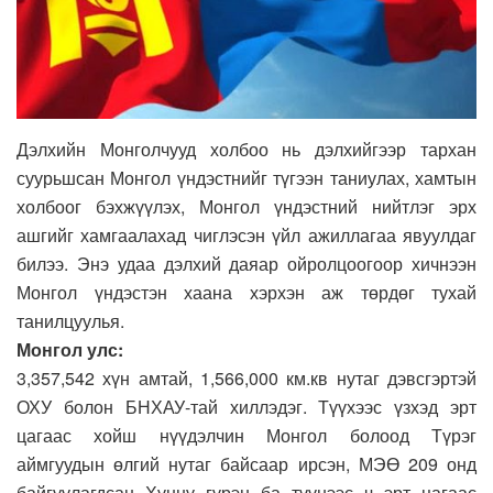
Дэлхийн Монголчууд холбоо нь дэлхийгээр тархан
суурьшсан Монгол үндэстнийг түгээн таниулах, хамтын
холбоог бэхжүүлэх, Монгол үндэстний нийтлэг эрх
ашгийг хамгаалахад чиглэсэн үйл ажиллагаа явуулдаг
билээ. Энэ удаа дэлхий даяар ойролцоогоор хичнээн
Монгол үндэстэн хаана хэрхэн аж төрдөг тухай
танилцуулья.
Монгол улс:
3,357,542 хүн амтай, 1,566,000 км.кв нутаг дэвсгэртэй
ОХУ болон БНХАУ-тай хиллэдэг. Түүхээс үзхэд эрт
цагаас хойш нүүдэлчин Монгол болоод Түрэг
аймгуудын өлгий нутаг байсаар ирсэн, МЭӨ 209 онд
байгуулагдсан Хүннү гүрэн ба түүнээс ч эрт цагаас