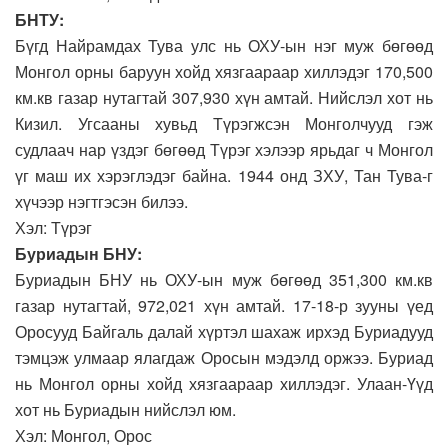
БНТУ:
Бүгд Найрамдах Тува улс нь ОХУ-ын нэг муж бөгөөд
Монгол орны баруун хойд хязгаараар хиллэдэг 170,500
км.кв газар нутагтай 307,930 хүн амтай. Нийслэл хот нь
Кизил. Угсааны хувьд Түрэгжсэн Монголчууд гэж
судлаач нар үздэг бөгөөд Түрэг хэлээр ярьдаг ч Монгол
үг маш их хэрэглэдэг байна. 1944 онд ЗХУ, Тан Тува-г
хүчээр нэгтгэсэн билээ.
Хэл: Түрэг
Буриадын БНУ:
Буриадын БНУ нь ОХУ-ын муж бөгөөд 351,300 км.кв
газар нутагтай, 972,021 хүн амтай. 17-18-р зууны үед
Оросууд Байгаль далай хүртэл шахаж ирхэд Буриадууд
тэмцэж улмаар ялагдаж Оросын мэдэлд оржээ. Буриад
нь Монгол орны хойд хязгаараар хиллэдэг. Улаан-Үүд
хот нь Буриадын нийслэл юм.
Хэл: Монгол, Орос