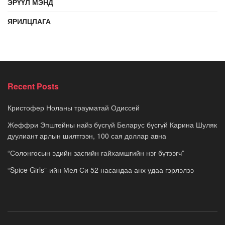
ЭРҮҮЛ МЭНД
ЯРИЛЦЛАГА
Recent Posts
Кристофер Ноланы трауматай Одиссей
Жеффри Эпштейны найз бүсгүй Беларус бүсгүй Карина Шуляк
дуулиант арлын шилтгээн, 100 сая доллар авна
“Солонгосын эдийн засгийн гайхамшгийн нэг бүтээгч”
“Spice Girls”-ийн Мел Си 52 насандаа анх удаа гэрлэлээ