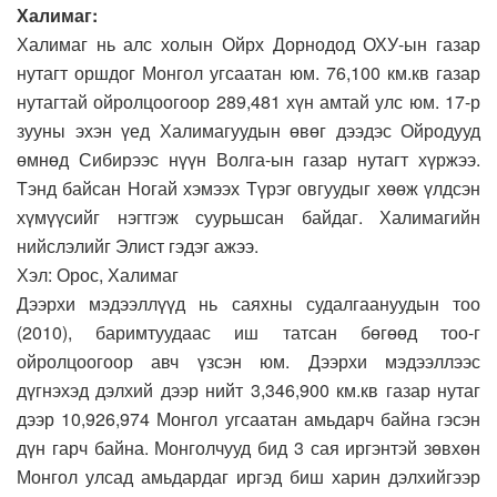
Халимаг:
Халимаг нь алс холын Ойрх Дорнодод ОХУ-ын газар
нутагт оршдог Монгол угсаатан юм. 76,100 км.кв газар
нутагтай ойролцоогоор 289,481 хүн амтай улс юм. 17-р
зууны эхэн үед Халимагуудын өвөг дээдэс Ойродууд
өмнөд Сибирээс нүүн Волга-ын газар нутагт хүржээ.
Тэнд байсан Ногай хэмээх Түрэг овгуудыг хөөж үлдсэн
хүмүүсийг нэгтгэж суурьшсан байдаг. Халимагийн
нийслэлийг Элист гэдэг ажээ.
Хэл: Орос, Халимаг
Дээрхи мэдээллүүд нь саяхны судалгаануудын тоо
(2010), баримтуудаас иш татсан бөгөөд тоо-г
ойролцоогоор авч үзсэн юм. Дээрхи мэдээллээс
дүгнэхэд дэлхий дээр нийт 3,346,900 км.кв газар нутаг
дээр 10,926,974 Монгол угсаатан амьдарч байна гэсэн
дүн гарч байна. Монголчууд бид 3 сая иргэнтэй зөвхөн
Монгол улсад амьдардаг иргэд биш харин дэлхийгээр