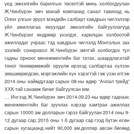
үед эмнэлгийн барилгын төсөлтэй минь холбогдуулан
Ж.Чинбүрэн эмч манай компанид санал тавихад нь
Олон улсын эрүүл мэндийн салбарт хавдрын чиглэлээр
үйл ажиллагаа явуулдаг эмнэлгийн байгууллагууд
Ж.Чинбүрэнг өндрөөр үнэлдэг, харилцан холбоотой
ажилладаг учраас тэд хавдрын чиглэлд Монголын зах
зээлийг сонирхвол Ж.Чинбүрэн эмчтэй холбогдох тул
гадны орноос менежментийн баг татах, шаардлагатай
тоног төхөөрөмжийг оруулж ирэхэд салбартаа хүлээн
зөвшөөрөгдсөн, мэргэжлийн хүн хэрэгтэй гэж үзэн итгэж
2014 оны наймдугаар сарын 08-ны өдөр “Ачлал трейд”
ХХК-тай санамж бичиг байгуулсан юм.
… Ингээд Ж.Чинбүрэн эмч 2014.09.23-ны өдөр гаднаас
менежментийн баг зуучлах нэрээр хамтран ажиллах
сарын 10000 ам долларын гэрээ байгуулан 2014 оны 9-
12 дугаар сар; 2015 оны 1-5 дугаар сар гээд бүтэн есөн
сарын хугацаанд нийт 90,000 ам.доллар авсан бөгөөд