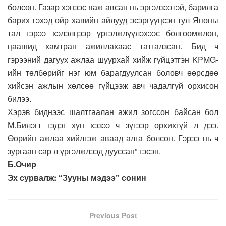
болсон. Газар хэнээс яаж авсан нь эргэлзээтэй, барилга
барих гэхэд ойр хавийн айлууд эсэргүүцсэн тул Японы
тал гэрээ хэлэлцээр үргэлжлүүлэхээс болгоомжлон,
цаашид хамтран ажиллахаас татгалзсан. Бид ч
гэрээний дагуух ажлаа шуурхай хийж гүйцэтгэн KPMG-
ийн төлбөрийг нэг юм барагдуулсан боловч өөрсдөө
хийсэн ажлын хөлсөө гүйцээж авч чадалгүй орхисон
билээ.
Хэрэв биднээс шалтгаалан ажил зогссон байсан бол
М.Билэгт гэдэг хүн хэзээ ч зүгээр орхихгүй л дээ.
Өөрийн ажлаа хийлгэж аваад алга болсон. Гэрээ нь ч
зургаан сар л үргэлжлээд дууссан” гэсэн.
Б.Очир
Эх сурвалж: “Зууны мэдээ” сонин
Previous Post