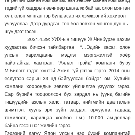
төдийгүй хавдрын өвчнөөр шаналж байгаа олон мянган
хүн, олон мянган гэр бүлд асар их хэмжээний хохирол
учрууллаа. Дээр дурдсан тоо бол зөвхөн мөнгөн дүн нь
шүү дээ” гэсэн.
2021.4.29: УИХ-ын гишүүн Ж.Чинбүрэн цахим
хуудастаа бичсэн тайлбартаа “…Эдийн засаг, олон
улсын харилцааны мэдлэг мэргэжилтэй хоёр
найзтайгаа хамтран, “Ачлал трэйд” компани буюу
М.Билэгт гэдэг хүнтэй Ажил гүйцэтгэх гэрээ 2014 оны
есдүгээр сарын 23 нд байгуулсан байдаг юм. Хувийн
компани хоорондын зөвлөх үйлчилгээ үзүүлэх гэрээ.
Сар бүрийн тооцоолсон бүх зардал нь (үүнд багийн
гишүүдийн ажлын хөлс, татвар, нийгмийн даатгалын
шимтгэл, хууль эрх зүйн зардал, орчуулга, гадаад
томилолт, харилцаа холбоо г.м.) 10.000 ам.доллар
байна гэсэн нэг жилийн гэрээ.
Гэрээний дагуу Япон улсын нэр бүхий компанитай