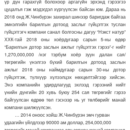
үр дүн гарахгүй болохоор аргагүйн эрхэнд гэрээгээ
цуцалъя гэж мэдэгдэл хүргүүлсэн байсан юм. Дараа нь
2018 онд Ж.Чинбүрэн захирал шинээр баригдаж байгаа
эмнэлгийн барилгын дотоод заслыг гүйцэтгэх туслан
гүйцэтгэгч компани санал болгосны дагуу “Нэкст натур”
ХХК-тай 2018 оны хоёрдугаар сарын 5-ны өдөр
“Барилгын дотор заслын ажлыг гүйцэтгэх гэрээ”-г нийт
1,270,000,000 /нэг тэрбум хоёр зуун далан сая/
төгрөгийн үнэлгээ бүхий барилгын дотоод заслын
ажлыг 2018 оны наймдугаар сарын 30-ны дотор
гүйцэтгэж, түлхүүр хүлээлцэх нөхцөлтэйгээр хийсэн.
Энэ компанийн удирдлагууд эхлээд гэрээний нийт
үнийн дүнгийн 20 хувь буюу 254 сая төгрөгийг гэрээ
байгуулсан өдрөө төл гэснээр нь уг төлбөрийг манай
компани шилжүүлсэн.
… 2014 оноос хойш Ж.Чинбүрэн эмч гурван
удаагийн үйлдлээр 90000 ам доллар, 254,000,000
төгрөгийг манай компаниас авч зөвхөн манай компанид