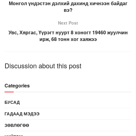
Монгол үндэстэн дэлхий дахинд хичнээн байдаг
вэ?
Next Post
Увс, Хяргас, Үүрэгт нуурт 8 хоногт 19460 жуулчин
ирж, 68 тонн хог хаяжээ
Discussion about this post
Categories
БУСАД
ГАДААД МЭДЭЭ
ЗӨВЛӨГӨӨ