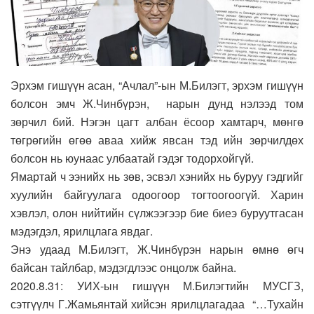
Эрхэм гишүүн асан, “Ачлал”-ын М.Билэгт, эрхэм гишүүн
болсон эмч Ж.Чинбүрэн, нарын дунд нэлээд том
зөрчил бий. Нэгэн цагт албан ёсоор хамтарч, мөнгө
төгрөгийн өгөө аваа хийж явсан тэд ийн зөрчилдөх
болсон нь юунаас улбаатай гэдэг тодорхойгүй.
Ямартай ч ээнийх нь зөв, эсвэл хэнийх нь буруу гэдгийг
хуулийн байгуулага одоогоор тогтоогоогүй. Харин
хэвлэл, олон нийтийн сүлжээгээр бие биеэ буруутгасан
мэдэгдэл, ярилцлага явдаг.
Энэ удаад М.Билэгт, Ж.Чинбүрэн нарын өмнө өгч
байсан тайлбар, мэдэгдлээс онцолж байна.
2020.8.31: УИХ-ын гишүүн М.Билэгтийн МУСГЗ,
сэтгүүлч Г.Жамьянтай хийсэн ярилцлагадаа “…Тухайн