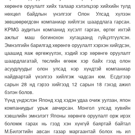
хөрөнгө оруулалт хийх талаар хэлэлцээр хийхийн тулд
нөхцөл байдлын үнэлгээг Олон Улсад хүлээн
зөвшөөрөгдсөн компаниар хийлгэх шаардлага гарсан.
KPMG аудитын компанид хүсэлт гарган, өртөг ихтэй
ажлыг маш богинохон хугацаанд гүйцэтгүүлсэн.
Эмнэлгийн барилгад хөрөнгө оруулалт хэрхэн хийгдсэн,
цаашид яаж өргөжүүлэх, хэдий хэр хөрөнгө оруулалт
шаардлагатай, төслийн өгөөж хэр байх гээд олон
асуудлуудыг олон улсад нэр хүндтэй компаниар
найдвартай үнэлгээ хийлгэж чадсан юм. Есдүгээр
сарын 28 нд гэрээ хийгээд 12 сарын 18 гэхэд ажил
бэлэн болов.
Үүнд үндэслэн Японд хэд хэдэн удаа очиж уулзан, япон
компаниудыг урьж авчирсан. Монгол улсад хувийн
хэвшлийн эмнэлэгт Японы хөрөнгө оруулалт орж ирэх
боломж гарах нь гээд хэн хүнгүй баяртай байтал
М.Билэгтийн авсан газар маргаантай болох нь ил